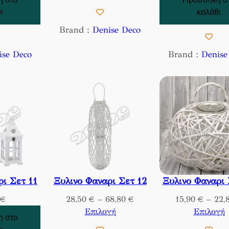
i
ι
καλάθι
c
Brand :
Denise Deco
e
r
ise Deco
Brand :
Denise
a
n
g
e
:
1
8
,
8
0
ρι Σετ 11
Ξυλινο Φαναρι Σετ 12
Ξυλινο Φαναρι 
€
P
€
28,50
€
–
68,80
€
15,90
€
–
22,
t
r
Επιλογή
Επιλογή
h
 στο
i
r