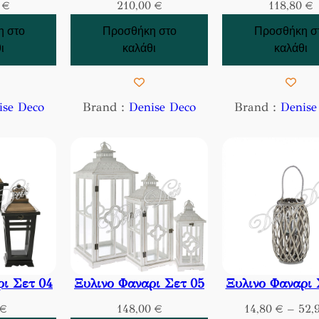
5
€
210,00
€
118,80
€
 στο
Προσθήκη στο
Προσθήκη σ
ι
καλάθι
καλάθι
ise Deco
Brand :
Denise Deco
Brand :
Denise
ρι Σετ 04
Ξυλινο Φαναρι Σετ 05
Ξυλινο Φαναρι 
€
148,00
€
14,80
€
–
52,