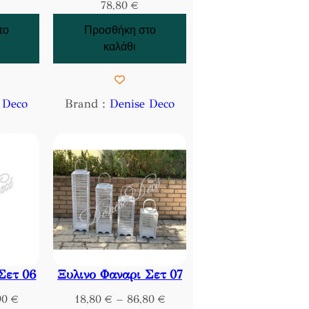
78,80
€
το
Προσθήκη στο
καλάθι
 Deco
Brand :
Denise Deco
Σετ 06
Ξυλινο Φαναρι Σετ 07
P
P
90
€
18,80
€
–
86,80
€