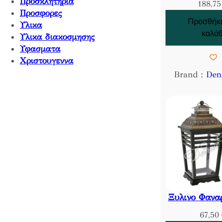
Προσκλητηρια
188,7
Προσφορες
Προσθήκη
Υλικα
καλάθ
Υλικα διακοσμησης
Υφασματα
Χριστουγεννα
Brand :
Den
Ξυλινο Φανα
67,50