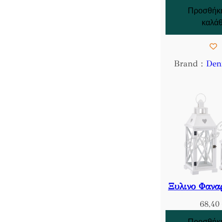
Προσθήκη
καλάθ
Brand :
Den
Ξυλινο Φανα
68,40
Προσθήκη