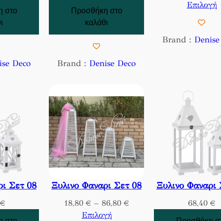
Επιλογή
 στο
Προσθήκη στο
ι
καλάθι
Brand :
Denise
ise Deco
Brand :
Denise Deco
ρι Σετ 08
Ξυλινο Φαναρι Σετ 08
Ξυλινο Φαναρι 
P
€
18,80
€
–
86,80
€
68,40
€
r
Επιλογή
 στο
Προσθήκη σ