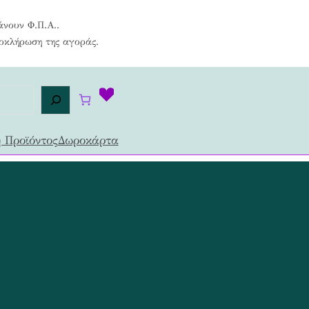
άνουν Φ.Π.Α..
λοκλήρωση της αγοράς.
 Προϊόντος
Δωροκάρτα