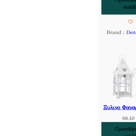
καλάθ
Brand :
Den
Ξυλινο Φανα
68,40
Προσθήκη