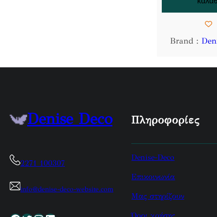
καλάθ
Brand :
Den
Denise Deco
Πληροφορίες
Denise-Deco
2271 100307
Επικοινωνία
info@denise-deco-website.com
Μας στηρίζουν
Όροι χρήσης