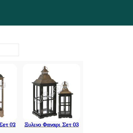
Σετ 02
Ξυλινο Φαναρι Σετ 03