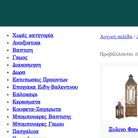
Χωρίς κατηγορία
Αρχική σελίδα
/
Ανοιξιατικα
Βαπτιση
Προβάλλονται 
Γαμος
Διακοσμηση
Δωρα
Εκτυπωσεις Προιοντων
Εποχιακα Ειδη-Βαλεντινου
Καλοκαιρι
Κερασματα
Κουφετα-Ζαχαρωτα
Μπομπονιερες Βαπτισης
Μπομπονιερες Γαμου
Ξυλινο Φαν
Πασχαλινα