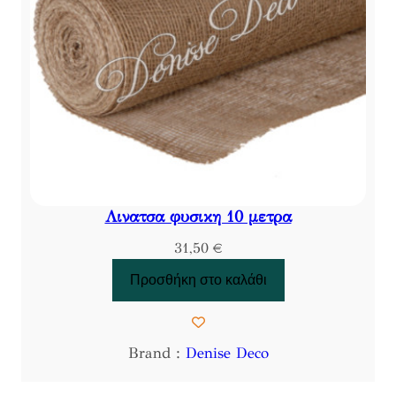
Λινατσα φυσικη 10 μετρα
31,50
€
Προσθήκη στο καλάθι
Brand :
Denise Deco