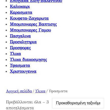
Εποχιακα Ειδη-Βαλεντινου
Καλοκαιρι
Κερασματα
Κουφετα-Ζαχαρωτα
Μπομπονιερες Βαπτισης
Μπομπονιερες Γαμου
Πασχαλινα
Προσκλητηρια
Προσφορες
Υλικα
Υλικα διακοσμησης
Υφασματα
Χριστουγεννα
Αρχική σελίδα
/
Υλικα
/ Υφασματα
Προβάλλονται όλα – 3
αποτελέσματα