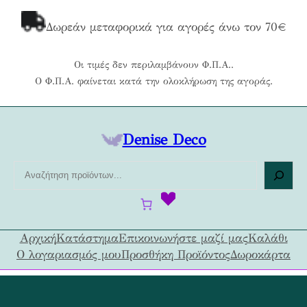
Μετάβαση
στο
Δωρεάν μεταφορικά για αγορές άνω τον 70€
περιεχόμενο
Οι τιμές δεν περιλαμβάνουν Φ.Π.Α..
Ο Φ.Π.Α. φαίνεται κατά την ολοκλήρωση της αγοράς.
Denise Deco
Α
ν
α
ζ
ή
Αρχική
Κατάστημα
Επικοινωνήστε μαζί μας
Καλάθι
τ
Ο λογαριασμός μου
Προσθήκη Προϊόντος
Δωροκάρτα
η
σ
η