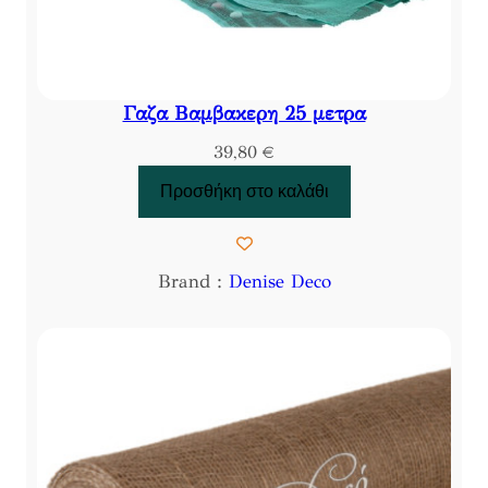
Γαζα Βαμβακερη 25 μετρα
39,80
€
Προσθήκη στο καλάθι
Brand :
Denise Deco