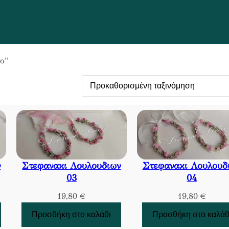
το”
ν
Στεφανακι Λουλουδιων
Στεφανακι Λουλουδ
03
04
19,80
€
19,80
€
Προσθήκη στο καλάθι
Προσθήκη στο καλάθ