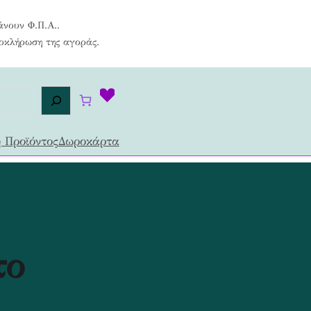
άνουν Φ.Π.Α..
λοκλήρωση της αγοράς.
 Προϊόντος
Δωροκάρτα
το