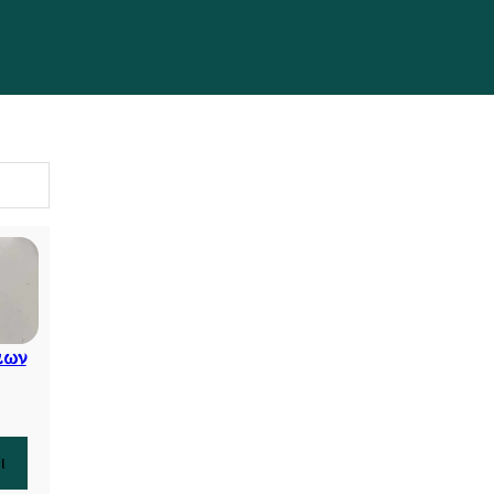
ιων
ι