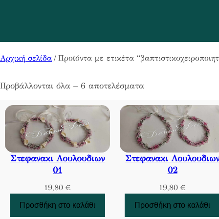
Αρχική σελίδα
/ Προϊόντα με ετικέτα “βαπτιστικοχειροποιη
Προβάλλονται όλα – 6 αποτελέσματα
Στεφανακι Λουλουδιων
Στεφανακι Λουλουδιω
01
02
19,80
€
19,80
€
Προσθήκη στο καλάθι
Προσθήκη στο καλάθι