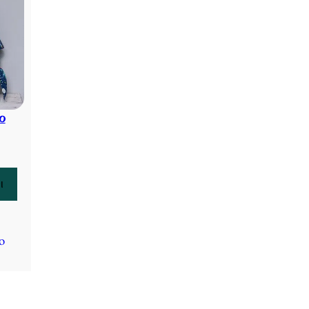
ο
ι
o