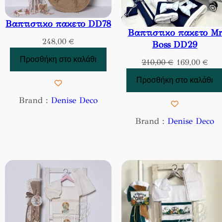
Βαπτιστικο πακετο DD78
Βαπτιστικο πακετο Mr
248,00
€
Boss DD29
Προσθήκη στο καλάθι
Original
Η
210,00
€
169,00
€
price
τρέ
Προσθήκη στο καλάθι
was:
τιμ
210,00 €.
είνα
Brand :
Denise Deco
169
Brand :
Denise Deco