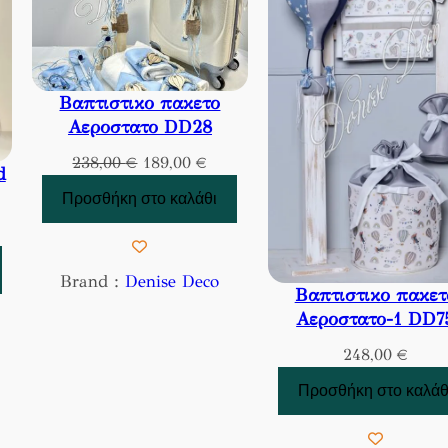
Βαπτιστικο πακετο
Αεροστατο DD28
Original
Η
238,00
€
189,00
€
d
price
τρέχουσα
Προσθήκη στο καλάθι
was:
τιμή
238,00 €.
είναι:
189,00 €.
Brand :
Denise Deco
Βαπτιστικο πακετ
Αεροστατο-1 DD7
248,00
€
Προσθήκη στο καλάθ