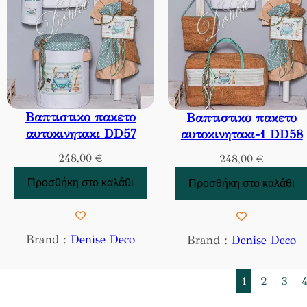
Βαπτιστικο πακετο
Βαπτιστικο πακετο
αυτοκινητακι DD57
αυτοκινητακι-1 DD58
248,00
€
248,00
€
Προσθήκη στο καλάθι
Προσθήκη στο καλάθι
Brand :
Denise Deco
Brand :
Denise Deco
1
2
3