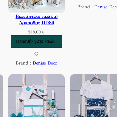
ι:
Brand :
Denise Dec
,00 €.
Βαπτιστικο πακετο
Αρκουδος DD89
248,00
€
Προσθήκη στο καλάθι
Brand :
Denise Deco