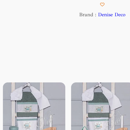
220,00 €.
είνα
179
Brand :
Denise Deco