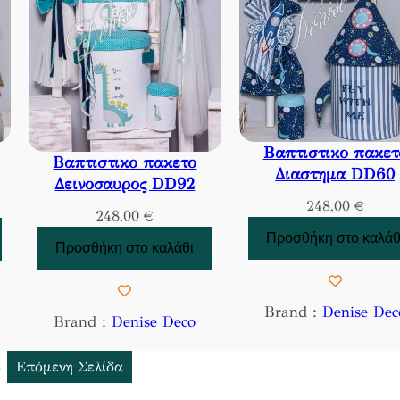
Βαπτιστικο πακετ
Βαπτιστικο πακετο
Διαστημα DD60
Δεινοσαυρος DD92
248,00
€
248,00
€
Προσθήκη στο καλάθ
Προσθήκη στο καλάθι
Brand :
Denise Dec
Brand :
Denise Deco
4
Επόμενη Σελίδα