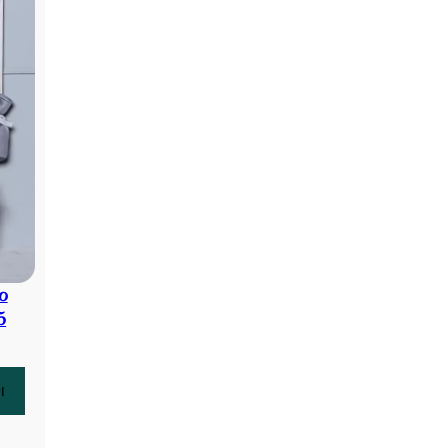
ο
5
ι