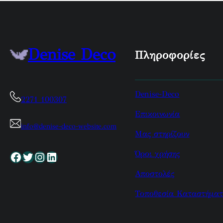
Denise Deco
Πληροφορίες
Denise-Deco
2271 100307
Επικοινωνία
info@denise-deco-website.com
Μας στηρίζουν
Όροι χρήσης
Facebook
Twitter
Instagram
Linkedin
Αποστολές
Τοποθεσία Καταστήματ