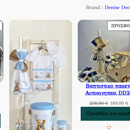
Brand :
Denise Dec
ΠΡΟΪΌΝ
ΠΡΟΣΦΟ
ΣΕ
ΠΡΟΣΦΟΡΆ
Βαπτιστικο πακετ
Αυτοκινητακι DD2
Original
238,00
€
189,00
€
price
Προσθήκη στο καλάθ
χουσα
was:
ή
238,00 €.