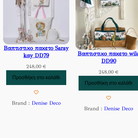
Βαπτιστικο πακετο Saray
Βαπτιστικο πακετο wil
kαy DD79
DD90
248,00
€
248,00
€
Προσθήκη στο καλάθι
Προσθήκη στο καλάθι
Brand :
Denise Deco
Brand :
Denise Deco