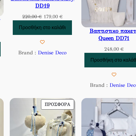
DD19
Original
Η
220,00
€
179,00
€
price
τρέχουσα
Προσθήκη στο καλάθι
Βαπτιστικο πακετ
was:
τιμή
Queen DD71
220,00 €.
είναι:
χουσα
179,00 €.
248,00
€
ή
Brand :
Denise Deco
ι:
Προσθήκη στο καλάθ
,00 €.
Brand :
Denise Dec
ΠΡΟΪΌΝ
ΠΡΟΣΦΟΡΆ
ΣΕ
ΠΡΟΣΦΟΡΆ