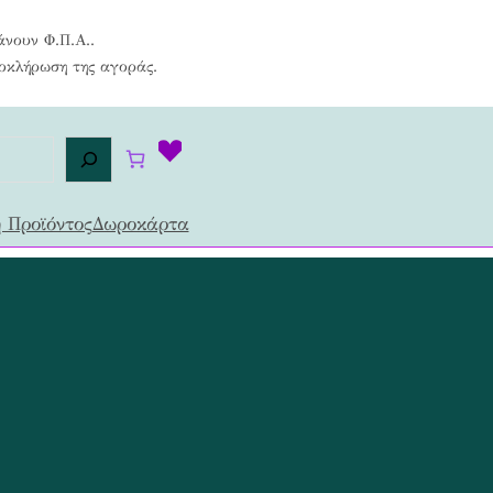
άνουν Φ.Π.Α..
λοκλήρωση της αγοράς.
 Προϊόντος
Δωροκάρτα