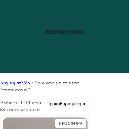
παπουτσακι
Αρχική σελίδα
/ Προϊόντα με ετικέτα
“παπουτσακι”
Βλέπετε 1–16 από
84 αποτελέσματα
ΠΡΟΪΌΝ
ΠΡΟΣΦΟΡΆ