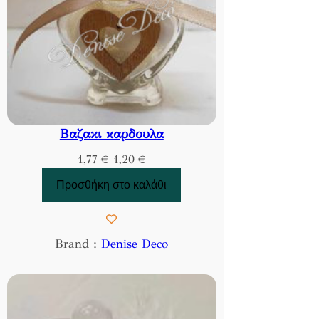
Βαζακι καρδουλα
Original
Η
1,77
€
1,20
€
price
τρέχουσα
Προσθήκη στο καλάθι
was:
τιμή
1,77 €.
είναι:
1,20 €.
Brand :
Denise Deco