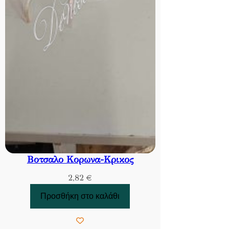
Βοτσαλο Κορωνα-Κρικος
2,82
€
Προσθήκη στο καλάθι