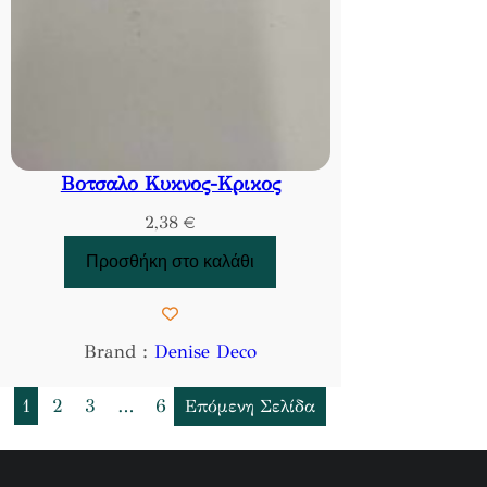
Βοτσαλο Κυκνος-Κρικος
2,38
€
Προσθήκη στο καλάθι
Brand :
Denise Deco
1
2
3
…
6
Επόμενη Σελίδα