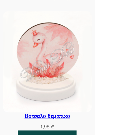
Βοτσαλο θεματικο
1,98
€