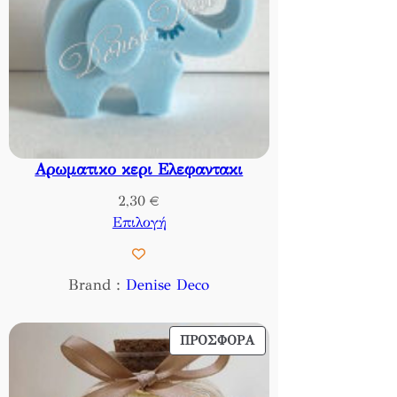
Αρωματικο κερι Ελεφαντακι
2,30
€
Επιλογή
Brand :
Denise Deco
ΠΡΟΪΌΝ
ΠΡΟΣΦΟΡΆ
ΣΕ
ΠΡΟΣΦΟΡΆ