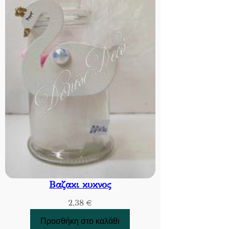
Βαζακι κυκνος
2,38
€
Προσθήκη στο καλάθι