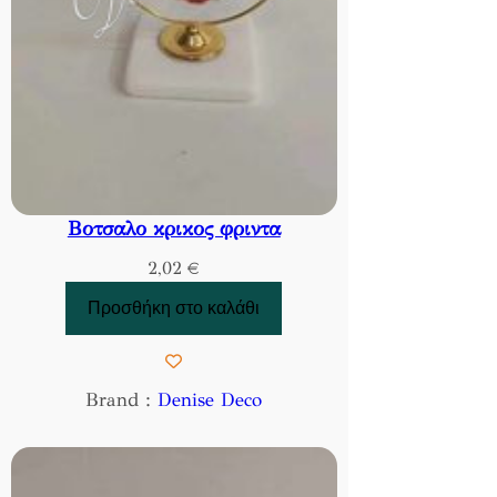
Βοτσαλο κρικος φριντα
2,02
€
Προσθήκη στο καλάθι
Brand :
Denise Deco