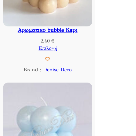
Αρωματικο bubble Κερι
2,40
€
Επιλογή
Brand :
Denise Deco