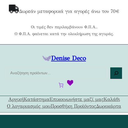
Μετάβαση
στο
Δωρεάν μεταφορικά για αγορές άνω τον 70€
περιεχόμενο
Οι τιμές δεν περιλαμβάνουν Φ.Π.Α..
Ο Φ.Π.Α. φαίνεται κατά την ολοκλήρωση της αγοράς.
Denise Deco
Α
ν
α
ζ
ή
Αρχική
Κατάστημα
Επικοινωνήστε μαζί μας
Καλάθι
τ
Ο λογαριασμός μου
Προσθήκη Προϊόντος
Δωροκάρτα
η
σ
η