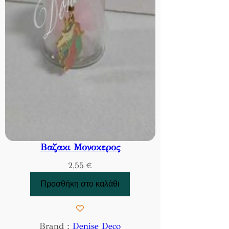
Βαζακι Μονοκερος
2,55
€
Προσθήκη στο καλάθι
Brand :
Denise Deco