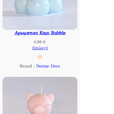
Αρωματικο Κερι Bubble
0,98
€
Επιλογή
Brand :
Denise Deco