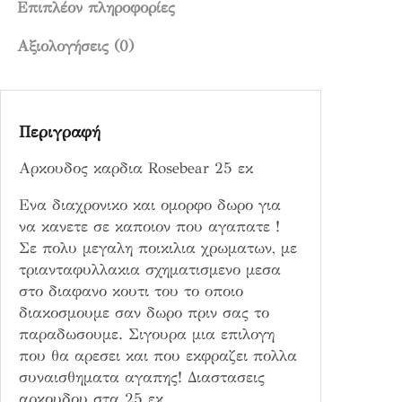
α
Επιπλέον πληροφορίες
R
Αξιολογήσεις (0)
o
s
e
b
Περιγραφή
e
a
Αρκουδος καρδια Rosebear 25 εκ
r
2
Ενα διαχρονικο και ομορφο δωρο για
5
να κανετε σε καποιον που αγαπατε !
ε
Σε πολυ μεγαλη ποικιλια χρωματων, με
κ
τριανταφυλλακια σχηματισμενο μεσα
π
στο διαφανο κουτι του το οποιο
ο
διακοσμουμε σαν δωρο πριν σας το
σ
παραδωσουμε. Σιγουρα μια επιλογη
ό
που θα αρεσει και που εκφραζει πολλα
τ
συναισθηματα αγαπης! Διαστασεις
η
αρκουδου στα 25 εκ