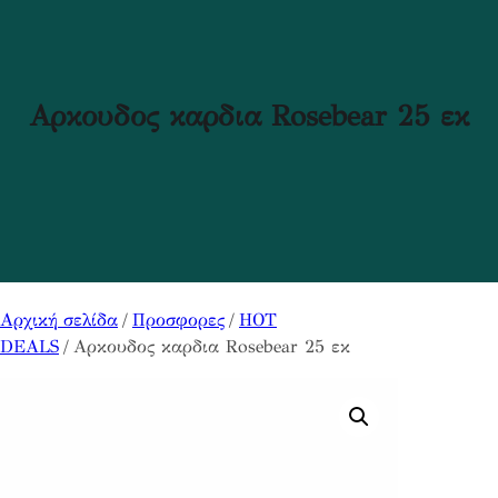
Αρκουδος καρδια Rosebear 25 εκ
Αρχική σελίδα
/
Προσφορες
/
HOT
DEALS
/ Αρκουδος καρδια Rosebear 25 εκ