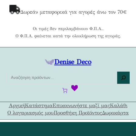
Μετάβαση
στο
Δωρεάν μεταφορικά για αγορές άνω τον 70€
περιεχόμενο
Οι τιμές δεν περιλαμβάνουν Φ.Π.Α..
Ο Φ.Π.Α. φαίνεται κατά την ολοκλήρωση της αγοράς.
Denise Deco
Α
ν
α
ζ
ή
Αρχική
Κατάστημα
Επικοινωνήστε μαζί μας
Καλάθι
τ
Ο λογαριασμός μου
Προσθήκη Προϊόντος
Δωροκάρτα
η
σ
η