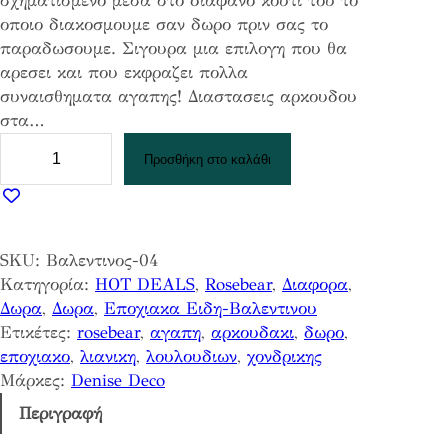
σχηματισμενο μεσα στο διαφανο κουτι του το
οποιο διακοσμουμε σαν δωρο πριν σας το
παραδωσουμε. Σιγουρα μια επιλογη που θα
αρεσει και που εκφραζει πολλα
συναισθηματα αγαπης! Διαστασεις αρκουδου
στα…
Α
Προσθήκη στο καλάθι
ρ
κ
ο
υ
SKU:
Βαλεντινος-04
δ
Κατηγορία:
HOT DEALS
, 
Rosebear
, 
Διαφορα
, 
ο
Δωρα
, 
Δωρα
, 
Εποχιακα Ειδη-Βαλεντινου
ς
Ετικέτες:
rosebear
, 
αγαπη
, 
αρκουδακι
, 
δωρο
, 
κ
εποχιακο
, 
λιανικη
, 
λουλουδιων
, 
χονδρικης
α
Μάρκες:
Denise Deco
ρ
δ
Περιγραφή
ι