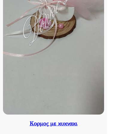
Κορμος με κυκνακι