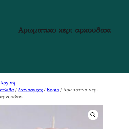
Αρωματικο κερι αρκουδακι
Αρχική
σελίδα
/
Διακοσμηση
/
Κερια
/ Αρωματικο κερι
αρκουδακι