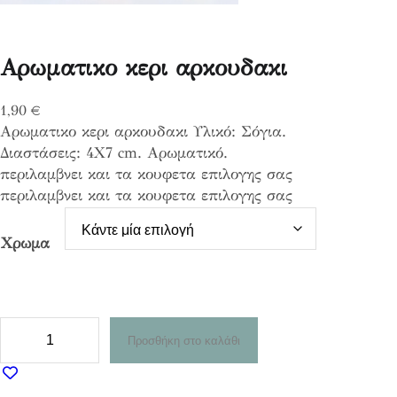
Αρωματικο κερι αρκουδακι
1,90
€
Αρωματικο κερι αρκουδακι Υλικό: Σόγια.
Διαστάσεις: 4Χ7 cm. Αρωματικό.
περιλαμβνει και τα κουφετα επιλογης σας
περιλαμβνει και τα κουφετα επιλογης σας
Χρωμα
Α
Προσθήκη στο καλάθι
ρ
ω
μ