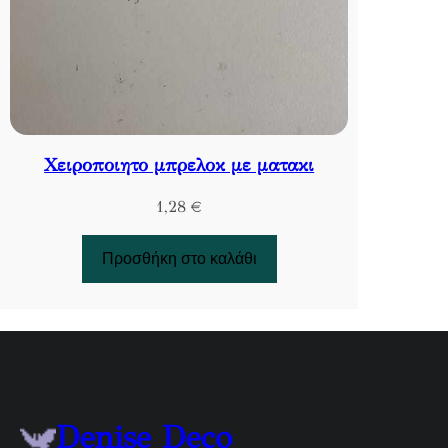
Χειροποιητο μπρελοκ με ματακι
1,28
€
Προσθήκη στο καλάθι
Denise Deco