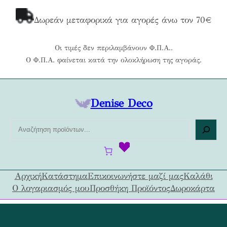
Μετάβαση
στο
Δωρεάν μεταφορικά για αγορές άνω τον 70€
περιεχόμενο
Οι τιμές δεν περιλαμβάνουν Φ.Π.Α..
Ο Φ.Π.Α. φαίνεται κατά την ολοκλήρωση της αγοράς.
Denise Deco
Α
ν
α
ζ
ή
Αρχική
Κατάστημα
Επικοινωνήστε μαζί μας
Καλάθι
τ
Ο λογαριασμός μου
Προσθήκη Προϊόντος
Δωροκάρτα
η
σ
η