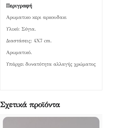
π
Περιγραφή
ο
σ
Αρωματικο κερι αρκουδακι
ό
τ
Υλικό: Σόγια.
η
Διαστάσεις: 4Χ7 cm.
τ
α
Αρωματικό.
Υπάρχει δυνατότητα αλλαγής χρώματος
Σχετικά προϊόντα