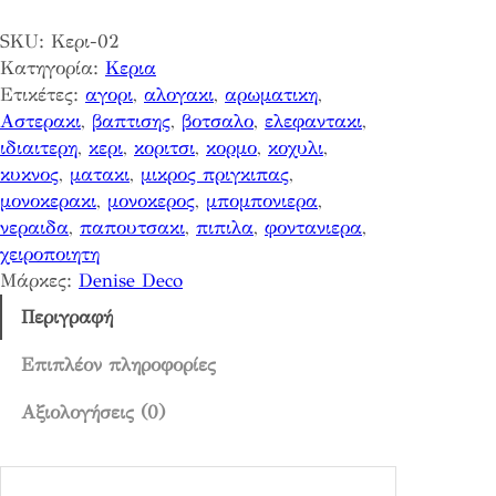
α
SKU:
Κερι-02
τ
Κατηγορία:
Κερια
ι
Ετικέτες:
αγορι
, 
αλογακι
, 
αρωματικη
, 
κ
Αστερακι
, 
βαπτισης
, 
βοτσαλο
, 
ελεφαντακι
, 
ο
ιδιαιτερη
, 
κερι
, 
κοριτσι
, 
κορμο
, 
κοχυλι
, 
κ
κυκνος
, 
ματακι
, 
μικρος πριγκιπας
, 
ε
μονοκερακι
, 
μονοκερος
, 
μπομπονιερα
, 
ρ
νεραιδα
, 
παπουτσακι
, 
πιπιλα
, 
φοντανιερα
, 
ι
χειροποιητη
α
Μάρκες:
Denise Deco
ρ
κ
Περιγραφή
ο
υ
Επιπλέον πληροφορίες
δ
Αξιολογήσεις (0)
α
κ
ι