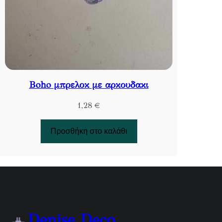
Boho μπρελοκ με αρκουδακι
1,28
€
Προσθήκη στο καλάθι
Denise Deco