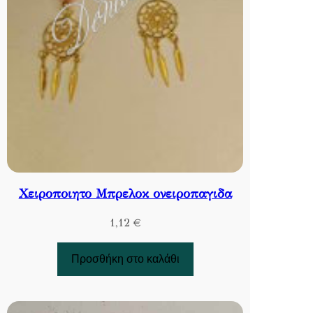
Χειροποιητο Μπρελοκ ονειροπαγιδα
1,12
€
Προσθήκη στο καλάθι