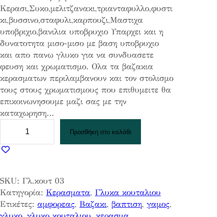
Κερασι,Συκο,μελιτζανακι,τριανταφυλλο,φυστι
κι,βυσσινο,σταφυλι,καρπουζι,Μαστιχα
υποβριχιο,βανιλια υποβρυχιο Υπαρχει και η
δυνατοτητα μισο-μισο με βαση υποβρυχιο
και απο πανω γλυκο για να συνδυασετε
φευση και χρωματισμο. Ολα τα βαζακια
κερασματων περιλαμβανουν και τον στολισμο
τους στους χρωματισμους που επιθυμειτε θα
επικοινωνησουμε μαζι σας με την
καταχωρηση…
Β
Προσθήκη στο καλάθι
α
ζ
α
κ
SKU:
Γλ.κουτ 03
ι
Κατηγορία:
Κερασματα
, 
Γλυκα κουταλιου
γ
Ετικέτες:
αμφορεας
, 
Βαζακι
, 
βαπτιση
, 
γαμος
, 
λ
γλυκο
, 
γλυκο κουταλιου
, 
κερασμα
, 