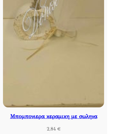
Μπομπονιερα κεραμικη με σωληνα
2,84
€