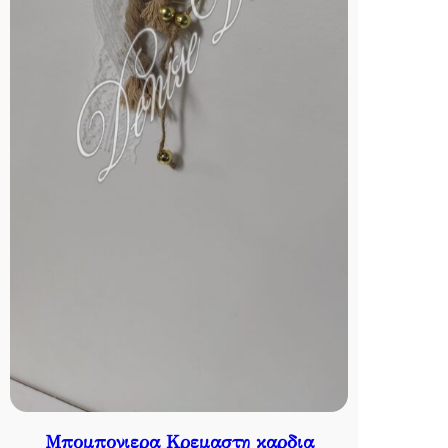
Μπομπονιερα Κρεμαστη καρδια