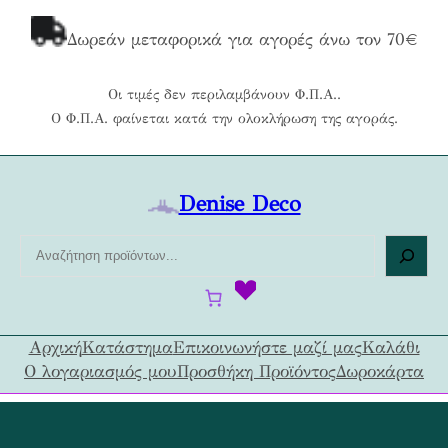
Μετάβαση
στο
Δωρεάν μεταφορικά για αγορές άνω τον 70€
περιεχόμενο
Οι τιμές δεν περιλαμβάνουν Φ.Π.Α..
Ο Φ.Π.Α. φαίνεται κατά την ολοκλήρωση της αγοράς.
Denise Deco
Α
ν
α
ζ
ή
Αρχική
Κατάστημα
Επικοινωνήστε μαζί μας
Καλάθι
τ
Ο λογαριασμός μου
Προσθήκη Προϊόντος
Δωροκάρτα
η
σ
η