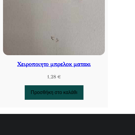
Χειροποιητο μπρελοκ ματακι
1,28
€
Προσθήκη στο καλάθι