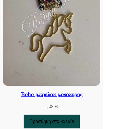
Βoho μπρελοκ μονοκερος
1,28
€
Προσθήκη στο καλάθι