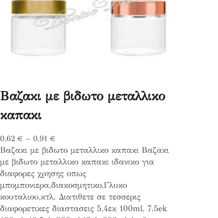
Βαζακι με βιδωτο μεταλλικο
καπακι
P
0,62
€
–
0,91
€
Βαζακι με βιδωτο μεταλλικο καπακι Βαζακι
r
με βιδωτο μεταλλικο καπακι ιδανικο για
i
διαφορες χρησης οπως
c
μπομπονιερα,διακοσμητικο,Γλυκο
e
κουταλιου,κτλ. Διατιθετε σε τεσσερις
r
διαφορετικες διαστασεις 5,4εκ 100ml, 7.5ek
a