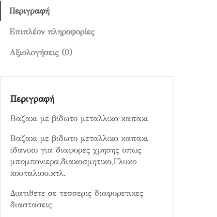
9
ι
Περιγραφή
1
δ
ω
Επιπλέον πληροφορίες
€
τ
Αξιολογήσεις (0)
ο
μ
ε
τ
Περιγραφή
α
λ
Βαζακι με βιδωτο μεταλλικο καπακι
λ
ι
Βαζακι με βιδωτο μεταλλικο καπακι
κ
ιδανικο για διαφορες χρησης οπως
ο
μπομπονιερα,διακοσμητικο,Γλυκο
κ
κουταλιου,κτλ.
α
Διατιθετε σε τεσσερις διαφορετικες
π
διαστασεις
α