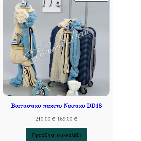
ΣΕ
ΠΡΟΣΦΟΡΆ
Βαπτιστικο πακετο Ναυτικο DD18
Original
Η
210,00
€
169,00
€
price
τρέχουσα
was:
τιμή
Προσθήκη στο καλάθι