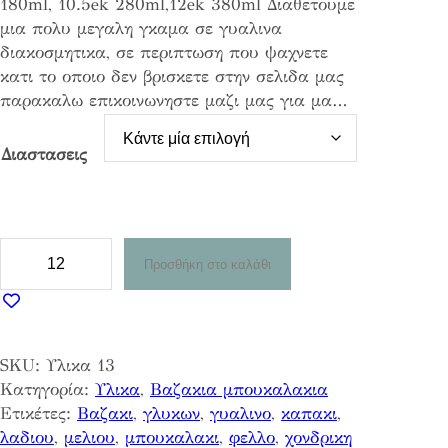
180ml, 10.5ek 280ml,12ek 380ml Διαθετουμε
n
μια πολυ μεγαλη γκαμα σε γυαλινα
g
διακοσμητικα, σε περιπτωση που ψαχνετε
e
κατι το οποιο δεν βρισκετε στην σελιδα μας
:
παρακαλω επικοινωνηστε μαζι μας για μα…
0
,
6
Διαστασεις
2
€
t
Β
Προσθήκη στο καλάθι
h
α
r
ζ
o
α
u
κ
g
SKU:
Υλικα 13
ι
h
Κατηγορία:
Υλικα
, 
Βαζακια μπουκαλακια
μ
0
Ετικέτες:
Βαζακι
, 
γλυκων
, 
γυαλινο
, 
καπακι
, 
ε
,
λαδιου
, 
μελιου
, 
μπουκαλακι
, 
φελλο
, 
χονδρικη
β