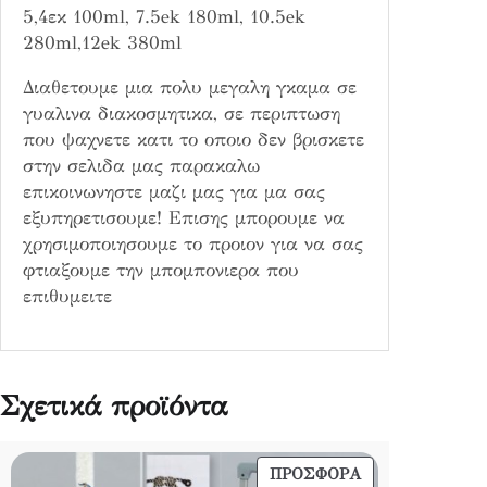
κ
5,4εκ 100ml, 7.5ek 180ml, 10.5ek
ι
280ml,12ek 380ml
π
ο
Διαθετουμε μια πολυ μεγαλη γκαμα σε
σ
γυαλινα διακοσμητικα, σε περιπτωση
ό
που ψαχνετε κατι το οποιο δεν βρισκετε
τ
στην σελιδα μας παρακαλω
η
επικοινωνηστε μαζι μας για μα σας
τ
εξυπηρετισουμε! Επισης μπορουμε να
α
χρησιμοποιησουμε το προιον για να σας
φτιαξουμε την μπομπονιερα που
επιθυμειτε
Σχετικά προϊόντα
ΠΡΟΪΌΝ
ΠΡΟΣΦΟΡΆ