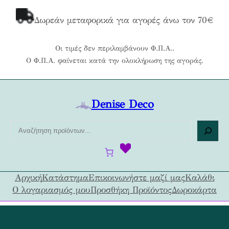
Μετάβαση
στο
Δωρεάν μεταφορικά για αγορές άνω τον 70€
περιεχόμενο
Οι τιμές δεν περιλαμβάνουν Φ.Π.Α..
Ο Φ.Π.Α. φαίνεται κατά την ολοκλήρωση της αγοράς.
Denise Deco
Α
ν
α
ζ
ή
Αρχική
Κατάστημα
Επικοινωνήστε μαζί μας
Καλάθι
τ
Ο λογαριασμός μου
Προσθήκη Προϊόντος
Δωροκάρτα
η
σ
η