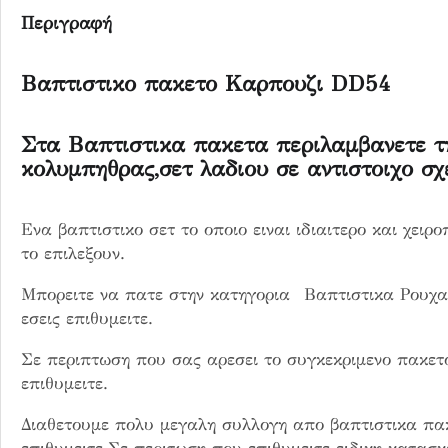
υ
Περιγραφή
ζ
ι
D
Βαπτιστικο πακετο Καρπουζι DD54
D
5
Στα Βαπτιστικα πακετα περιλαμβανετε τ
4
κολυμπηθρας,σετ λαδιου σε αντιστοιχο σχ
π
ο
σ
Ενα βαπτιστικο σετ το οποιο ειναι ιδιαιτερο και χειρ
ό
το επιλεξουν.
τ
Μπορειτε να πατε στην κατηγορια Βαπτιστικα Ρουχα
η
εσεις επιθυμειτε.
τ
α
Σε περιπτωση που σας αρεσει το συγκεκριμενο πακε
επιθυμειτε.
Διαθετουμε πολυ μεγαλη συλλογη απο βαπτιστικα πα