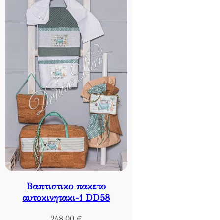
Βαπτιστικο πακετο
αυτοκινητακι-1 DD58
248,00
€