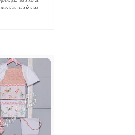
ιησουμε. Ειμαστε
μεινετε απολυτα