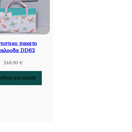
τιστικο πακετο
ταλουδα DD62
248,00
€
θήκη στο καλάθι