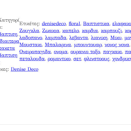
Κατηγορί
Ετικέτες:
denisedeco
, 
floral
, 
Βαπτιστικα
, 
ελαφακ
α:
Ζουγκλα
, 
Ζωακια
, 
καπελο
, 
καρδια
, 
καρπουζι
, 
κο
Βαπτιση
, 
λαδοπανο
, 
λαμπαδα
, 
λεβαντα
, 
λιανικη
, 
Μικυ
, 
μο
Ιδιαιτερα
Μουστακι
, 
Μπαλαρινα
, 
μπουντουαρ
, 
νονος νονα
,
πακετα
Ονειροπαγιδα
, 
ονομα
, 
ουρανιο τοξο
, 
παγκακι
, 
πα
Βαπτιση
πεταλουδα
, 
ρομαντικο
, 
σετ
, 
φλινστοους
, 
χονδρικ
ς
κες:
Denise Deco