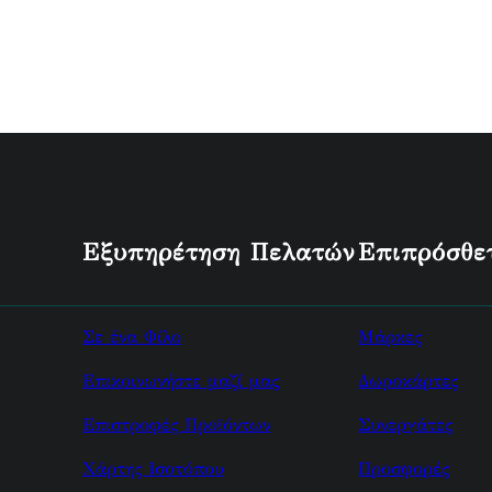
Εξυπηρέτηση Πελατών
Επιπρόσθε
Σε ένα Φίλο
Μάρκες
Επικοινωνήστε μαζί μας
Δωροκάρτες
Επιστροφές Προϊόντων
Συνεργάτες
Χάρτης Ισοτόπου
Προσφορές