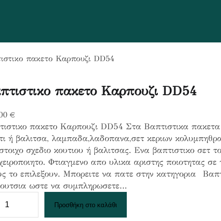
τιστικο πακετο Καρπουζι DD54
πτιστικο πακετο Καρπουζι DD54
,00
€
τιστικο πακετο Καρπουζι DD54 Στα Βαπτιστικα πακετα 
τι ή βαλιτσα, λαμπαδα,λαδοπανα,σετ κεριων κολυμπηθρα
στοιχο σχεδιο κουτιου ή βαλιτσας. Ενα βαπτιστικο σετ το 
χειροποιητο. Φτιαγμενο απο υλικα αριστης ποιοτητας σε 
ς το επιλεξουν. Μπορειτε να πατε στην κατηγορια Βαπτ
ουτσια ωστε να συμπληρωσετε…
Προσθήκη στο καλάθι