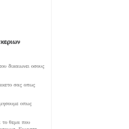
 κεριων
που δικαιωνει οσους
ακετο σας οπως
σμησουμε οπως
 το θεμα που