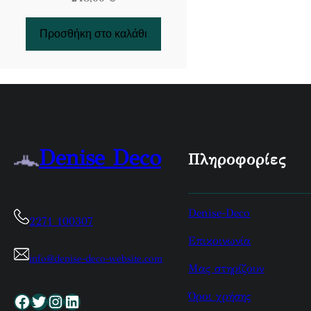
Προσθήκη στο καλάθι
Denise Deco
Πληροφορίες
Denise-Deco
2271 100307
Επικοινωνία
info@denise-deco-website.com
Μας στηρίζουν
Όροι χρήσης
Facebook
Twitter
Instagram
Linkedin