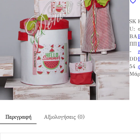
τ
ι
SK
σ
U:
τ
ΒΑ
ι
ΠΠ
κ
-
ο
DD
π
54
α
Μάρ
κ
ε
τ
ο
Κ
α
Περιγραφή
Αξιολογήσεις (0)
ρ
π
ο