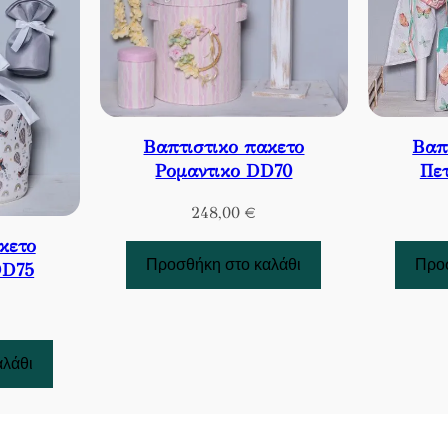
Βαπτιστικο πακετο
Βαπ
Ρομαντικο DD70
Πε
248,00
€
κετο
Προσθήκη στο καλάθι
Προσ
DD75
αλάθι