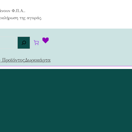
άνουν Φ.Π.Α..
λοκλήρωση της αγοράς.
 Προϊόντος
Δωροκάρτα