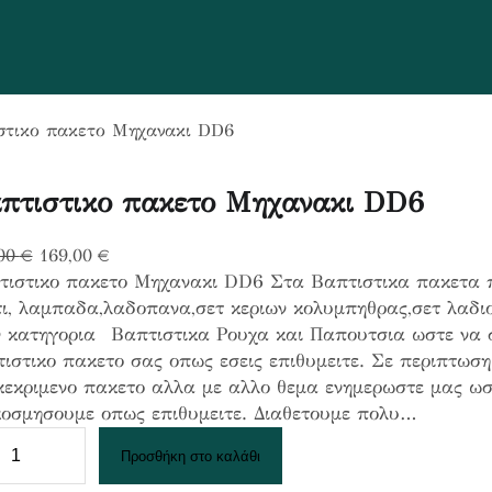
στικο πακετο Μηχανακι DD6
πτιστικο πακετο Μηχανακι DD6
O
Η
,00
€
169,00
€
τιστικο πακετο Μηχανακι DD6 Στα Βαπτιστικα πακετα π
r
τ
τι, λαμπαδα,λαδοπανα,σετ κεριων κολυμπηθρας,σετ λαδι
i
ρ
ν κατηγορια Βαπτιστικα Ρουχα και Παπουτσια ωστε να 
g
έ
ιστικο πακετο σας οπως εσεις επιθυμειτε. Σε περιπτωση
i
χ
κεκριμενο πακετο αλλα με αλλο θεμα ενημερωστε μας ωσ
n
ο
κοσμησουμε οπως επιθυμειτε. Διαθετουμε πολυ…
a
υ
l
σ
Προσθήκη στο καλάθι
p
α
r
τ