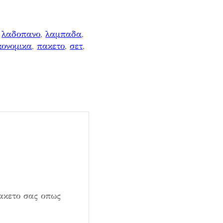
 
λαδοπανο
, 
λαμπαδα
, 
κονομικα
, 
πακετο
, 
σετ
, 
ακετο σας οπως