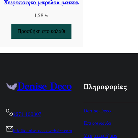
Χειροποιητο μπρελοκ ματακι
1,28
€
Προσθήκη στο καλάθι
Denise Deco
Πληροφορίες
Denise-Deco
2271 100307
Επικοινωνία
info@denise-deco-website.com
Μας στηρίζουν