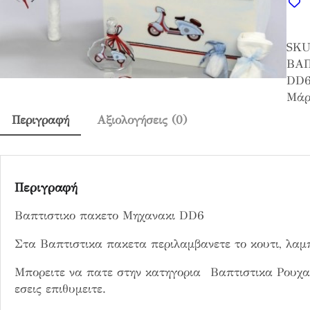
τ
ι
SKU
σ
ΒΑΠ
τ
DD
ι
Μάρ
κ
ο
Περιγραφή
Αξιολογήσεις (0)
π
α
κ
ε
Περιγραφή
τ
Βαπτιστικο πακετο Μηχανακι DD6
ο
Μ
Στα Βαπτιστικα πακετα περιλαμβανετε το κουτι, λαμ
η
χ
Μπορειτε να πατε στην κατηγορια Βαπτιστικα Ρουχα
α
εσεις επιθυμειτε.
ν