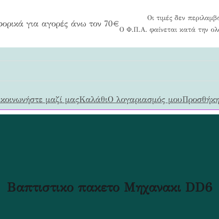
Οι τιμές δεν περιλαμβ
ορικά για αγορές άνω τον 70€
Ο Φ.Π.Α. φαίνεται κατά την ο
κοινωνήστε μαζί μας
Καλάθι
Ο λογαριασμός μου
Προσθήκη
Βαπτιστικο πακετο Μηχανακι DD6