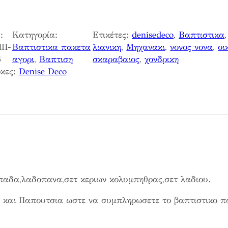
i
ι
c
μ
:
Κατηγορία:
Ετικέτες:
denisedeco
, 
Βαπτιστικα
,
e
ή
Π-
Βαπτιστικα πακετα
λιανικη
, 
Μηχανακι
, 
νονος νονα
, 
οι
w
ε
6
αγορι
, 
Βαπτιση
σκαραβαιος
, 
χονδρικη
a
ί
κες:
Denise Deco
s
ν
:
α
2
ι
1
:
0
1
,
6
0
9
0
,
0
παδα,λαδοπανα,σετ κεριων κολυμπηθρας,σετ λαδιου.
€
0
.
 και Παπουτσια ωστε να συμπληρωσετε το βαπτιστικο π
€
.