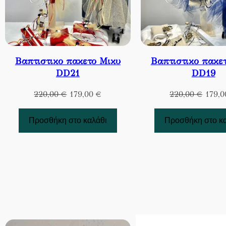
Βαπτιστικο πακετο Μικυ
Βαπτιστικο πακε
DD21
DD19
Original
Η
Origi
220,00
€
179,00
€
220,00
€
179,
price
τρέχουσα
price
was:
τιμή
was:
Προσθήκη στο καλάθι
Προσθήκη στο κ
220,00 €.
είναι:
220,0
179,00 €.