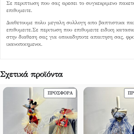
α
Σε περιπτωση που σας αρεσει το συγκεκριμενο πακε
κ
επιθυμειτε.
ι
Διαθετουμε πολυ μεγαλη συλλογη απο βαπτιστικα πα
D
επιθυμειτε.Σε περιτωση που επιθυμειτε ειδικη κατασ
D
στην διαθεση σας για οποιαδηποτε απαιτηση σας, φρο
6
ικανοποιημενοι.
π
ο
σ
ό
Σχετικά προϊόντα
τ
η
τ
ΠΡΟΪΌΝ
ΠΡΟΣΦΟΡΆ
Π
α
ΣΕ
ΠΡΟΣΦΟΡΆ