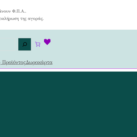
άνουν Φ.Π.Α..
λοκλήρωση της αγοράς.
 Προϊόντος
Δωροκάρτα