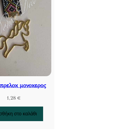
πρελοκ μονοκερος
1,28
€
θήκη στο καλάθι