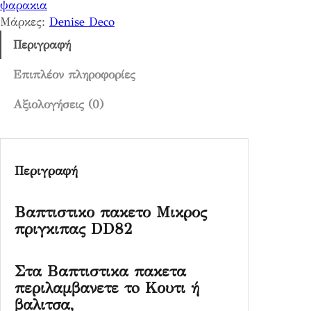
ψαρακια
ρ
Μάρκες:
Denise Deco
ο
ς
Περιγραφή
π
ρ
Επιπλέον πληροφορίες
ι
Αξιολογήσεις (0)
γ
κ
ι
π
Περιγραφή
α
ς
D
Βαπτιστικο πακετο Μικρος
D
πριγκιπας DD82
8
2
Στα Βαπτιστικα πακετα
π
περιλαμβανετε τo Κουτι ή
ο
βαλιτσα,
σ