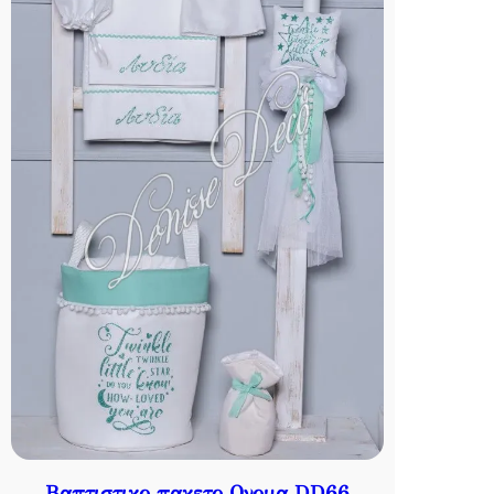
Βαπτιστικο πακετο Ονομα DD66