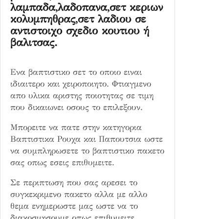
λαμπαδα,λαδοπανα,σετ κεριων
ό
κολυμπηθρας,σετ λαδιου σε
τ
αντιστοιχο σχεδιο κουτιου ή
η
βαλιτσας.
τ
α
Ενα βαπτιστικο σετ το οποιο ειναι
ιδιαιτερο και χειροποιητο. Φτιαγμενο
απο υλικα αριστης ποιοτητας σε τιμη
που δικαιωνει οσους το επιλεξουν.
Μπορειτε να πατε στην κατηγορια
Βαπτιστικα Ρουχα και Παπουτσια ωστε
να συμπληρωσετε το βαπτιστικο πακετο
σας οπως εσεις επιθυμειτε.
Σε περιπτωση που σας αρεσει το
συγκεκριμενο πακετο αλλα με αλλο
θεμα ενημερωστε μας ωστε να το
διακοσμησουμε οπως επιθυμειτε.