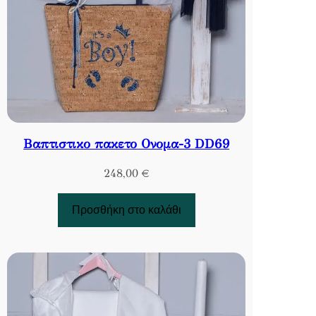
Βαπτιστικο πακετο Ονομα-3 DD69
248,00
€
Προσθήκη στο καλάθι