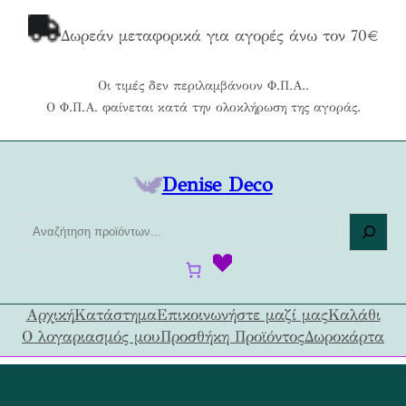
Μετάβαση
στο
Δωρεάν μεταφορικά για αγορές άνω τον 70€
περιεχόμενο
Οι τιμές δεν περιλαμβάνουν Φ.Π.Α..
Ο Φ.Π.Α. φαίνεται κατά την ολοκλήρωση της αγοράς.
Denise Deco
Α
ν
α
ζ
ή
Αρχική
Κατάστημα
Επικοινωνήστε μαζί μας
Καλάθι
τ
Ο λογαριασμός μου
Προσθήκη Προϊόντος
Δωροκάρτα
η
σ
η