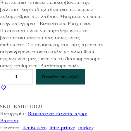
Βαπτιστικα πακετα περιλαμβανετε την
i
ρ
βαλιτσα, λαμπαδα,λαδοπανα,σετ κεριων
g
έ
κολυμπηθρας,σετ λαδιου. Μπορειτε να πατε
i
χ
στην κατηγορια Βαπτιστικα Ρουχα και
n
ο
Παπουτσια ωστε να συμπληρωσετε το
a
υ
βαπτιστικο πακετο σας οπως εσεις
l
σ
επιθυμειτε. Σε περιπτωση που σας αρεσει το
p
α
συγκεκριμενο πακετο αλλα με αλλο θεμα
r
τ
ενημερωστε μας ωστε να το διακοσμησουμε
i
ι
οπως επιθυμειτε. Διαθετουμε πολυ…
c
μ
Β
e
ή
Προσθήκη στο καλάθι
α
w
ε
π
a
ί
τ
s
ν
ι
:
α
SKU:
ΒΑΠΠ-DD21
σ
2
ι
Κατηγορία:
Βαπτιστικα πακετα αγορι
, 
τ
2
:
Βαπτιση
ι
0
1
Ετικέτες:
denisedeco
, 
little prinve
, 
mickey
, 
κ
,
7