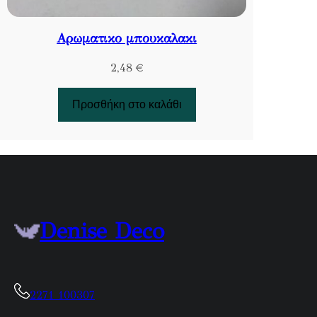
Αρωματικο μπουκαλακι
2,48
€
Προσθήκη στο καλάθι
Denise Deco
2271 100307