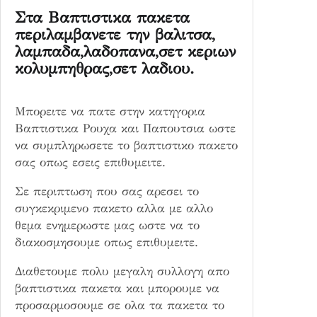
Στα Βαπτιστικα πακετα
τ
περιλαμβανετε την βαλιτσα,
η
λαμπαδα,λαδοπανα,σετ κεριων
τ
κολυμπηθρας,σετ λαδιου.
α
Μπορειτε να πατε στην κατηγορια
Βαπτιστικα Ρουχα και Παπουτσια ωστε
να συμπληρωσετε το βαπτιστικο πακετο
σας οπως εσεις επιθυμειτε.
Σε περιπτωση που σας αρεσει το
συγκεκριμενο πακετο αλλα με αλλο
θεμα ενημερωστε μας ωστε να το
διακοσμησουμε οπως επιθυμειτε.
Διαθετουμε πολυ μεγαλη συλλογη απο
βαπτιστικα πακετα και μπορουμε να
προσαρμοσουμε σε ολα τα πακετα το