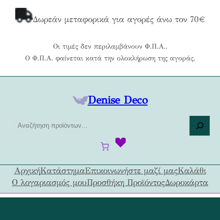
Μετάβαση
στο
Δωρεάν μεταφορικά για αγορές άνω τον 70€
περιεχόμενο
Οι τιμές δεν περιλαμβάνουν Φ.Π.Α..
Ο Φ.Π.Α. φαίνεται κατά την ολοκλήρωση της αγοράς.
Denise Deco
Α
ν
α
ζ
ή
Αρχική
Κατάστημα
Επικοινωνήστε μαζί μας
Καλάθι
τ
Ο λογαριασμός μου
Προσθήκη Προϊόντος
Δωροκάρτα
η
σ
η