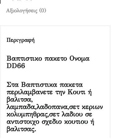
α
D
Αξιολογήσεις (0)
D
6
6
Περιγραφή
π
ο
σ
Βαπτιστικο πακετο Ονομα
ό
DD66
τ
η
Στα Βαπτιστικα πακετα
τ
περιλαμβανετε την Κουτι ή
α
βαλιτσα,
λαμπαδα,λαδοπανα,σετ κεριων
κολυμπηθρας,σετ λαδιου σε
αντιστοιχο σχεδιο κουτιου ή
βαλιτσας.