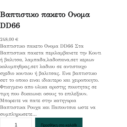
Βαπτιστικο πακετο Ονομα
DD66
248,00
€
Βαπτιστικο πακετο Ονομα DD66 Στα
Βαπτιστικα πακετα περιλαμβανετε την Κουτι
ή βαλιτσα, λαμπαδα,λαδοπανα,σετ κεριων
κολυμπηθρας,σετ λαδιου σε αντιστοιχο
σχεδιο κουτιου ή βαλιτσας. Ενα βαπτιστικο
σετ το οποιο ειναι ιδιαιτερο και χειροποιητο.
Φτιαγμενο απο υλικα αριστης ποιοτητας σε
τιμη που δικαιωνει οσους το επιλεξουν.
Μπορειτε να πατε στην κατηγορια
Βαπτιστικα Ρουχα και Παπουτσια ωστε να
συμπληρωσετε…
Β
Προσθήκη στο καλάθι