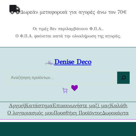
Μετάβαση
στο
Δωρεάν μεταφορικά για αγορές άνω τον 70€
περιεχόμενο
Οι τιμές δεν περιλαμβάνουν Φ.Π.Α..
Ο Φ.Π.Α. φαίνεται κατά την ολοκλήρωση της αγοράς.
Denise Deco
Α
ν
α
ζ
ή
Αρχική
Κατάστημα
Επικοινωνήστε μαζί μας
Καλάθι
τ
Ο λογαριασμός μου
Προσθήκη Προϊόντος
Δωροκάρτα
η
σ
η