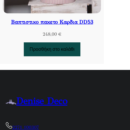
Βαπτιστικο πακετο Καρδια DD53
248,00
€
Προσθήκη στο καλάθι
Denise Deco
2271 100307