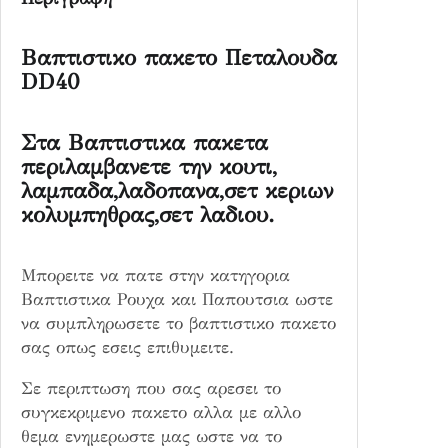
δ
α
Βαπτιστικο πακετο Πεταλουδα
D
DD40
D
4
Στα Βαπτιστικα πακετα
0
περιλαμβανετε την κουτι,
π
λαμπαδα,λαδοπανα,σετ κεριων
ο
κολυμπηθρας,σετ λαδιου.
σ
ό
τ
Μπορειτε να πατε στην κατηγορια
η
Βαπτιστικα Ρουχα και Παπουτσια ωστε
τ
να συμπληρωσετε το βαπτιστικο πακετο
α
σας οπως εσεις επιθυμειτε.
Σε περιπτωση που σας αρεσει το
συγκεκριμενο πακετο αλλα με αλλο
θεμα ενημερωστε μας ωστε να το