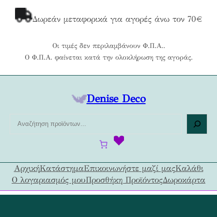
Μετάβαση
στο
Δωρεάν μεταφορικά για αγορές άνω τον 70€
περιεχόμενο
Οι τιμές δεν περιλαμβάνουν Φ.Π.Α..
Ο Φ.Π.Α. φαίνεται κατά την ολοκλήρωση της αγοράς.
Denise Deco
Α
ν
α
ζ
ή
Αρχική
Κατάστημα
Επικοινωνήστε μαζί μας
Καλάθι
τ
Ο λογαριασμός μου
Προσθήκη Προϊόντος
Δωροκάρτα
η
σ
η