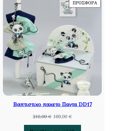
ΠΡΟΪΌΝ
ΠΡΟΣΦΟΡΆ
ΣΕ
ΠΡΟΣΦΟΡΆ
Βαπτιστικο πακετο Παντα DD17
Original
Η
210,00
€
169,00
€
price
τρέχουσα
was:
τιμή