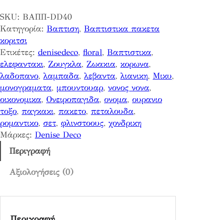
ι
:
α
SKU:
ΒΑΠΠ-DD40
σ
2
ι
Κατηγορία:
Βαπτιση
, 
Βαπτιστικα πακετα
τ
1
:
κοριτσι
ι
0
1
Ετικέτες:
denisedeco
, 
floral
, 
Βαπτιστικα
, 
κ
,
6
ελεφαντακι
, 
Ζουγκλα
, 
Ζωακια
, 
κορωνα
, 
ο
0
9
λαδοπανο
, 
λαμπαδα
, 
λεβαντα
, 
λιανικη
, 
Μικυ
, 
π
0
,
μονογραματα
, 
μπουντουαρ
, 
νονος νονα
, 
α
0
οικονομικα
, 
Ονειροπαγιδα
, 
ονομα
, 
ουρανιο
κ
€
0
τοξο
, 
παγκακι
, 
πακετο
, 
πεταλουδα
, 
ε
.
ρομαντικο
, 
σετ
, 
φλινστοους
, 
χονδρικη
τ
€
Μάρκες:
Denise Deco
ο
.
Π
Περιγραφή
ε
τ
Αξιολογήσεις (0)
α
λ
ο
Περιγραφή
υ