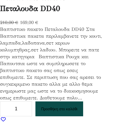
Πεταλουδα DD40
O
Η
210,00
€
169,00
€
Βαπτιστικο πακετο Πεταλουδα DD40 Στα
r
τ
Βαπτιστικα πακετα περιλαμβανετε την κουτι,
i
ρ
λαμπαδα,λαδοπανα,σετ κεριων
g
έ
κολυμπηθρας,σετ λαδιου. Μπορειτε να πατε
i
χ
στην κατηγορια Βαπτιστικα Ρουχα και
n
ο
Παπουτσια ωστε να συμπληρωσετε το
a
υ
βαπτιστικο πακετο σας οπως εσεις
l
σ
επιθυμειτε. Σε περιπτωση που σας αρεσει το
p
α
συγκεκριμενο πακετο αλλα με αλλο θεμα
r
τ
ενημερωστε μας ωστε να το διακοσμησουμε
i
ι
οπως επιθυμειτε. Διαθετουμε πολυ…
c
μ
Β
e
ή
Προσθήκη στο καλάθι
α
w
ε
π
a
ί
τ
s
ν