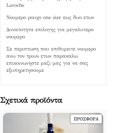
Laroche
α
Νουμερο ρουχο one size εως δυο ετων
Δυνατοτητα επιλογης για μεγαλυτερο
νουμερο
Σε περιπτωση που επιθυμειτε νουμερο
ανω τον τριων ετων παρακαλω
επικοινωνηστε μαζι μας για να σας
εξυπηρετησουμε
Σχετικά προϊόντα
ΠΡΟΪΌΝ
ΠΡΟΣΦΟΡΆ
ΣΕ
ΠΡΟΣΦΟΡΆ