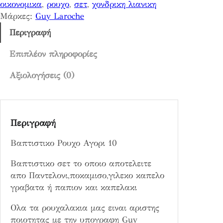
0
οικονομικα
, 
ρουχο
, 
σετ
, 
χονδρικη λιανικη
Ρ
9
Μάρκες:
Guy Laroche
ο
,
υ
Περιγραφή
0
χ
0
ο
Επιπλέον πληροφορίες
Α
Αξιολογήσεις (0)
€
γ
ο
ρ
ι
Περιγραφή
1
0
Βαπτιστικο Ρουχο Αγορι 10
π
ο
Βαπτιστικο σετ το οποιο αποτελειτε
σ
απο Παντελονι,ποκαμισο,γιλεκο καπελο
ό
γραβατα ή παπιον και καπελακι
τ
Ολα τα ρουχαλακια μας ειναι αριστης
η
ποιοτητας με την υπογραφη Guy
τ