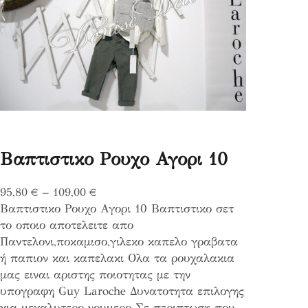
Βαπτιστικο Ρουχο Αγορι 10
P
95,80
€
–
109,00
€
Βαπτιστικο Ρουχο Αγορι 10 Βαπτιστικο σετ
r
το οποιο αποτελειτε απο
i
Παντελονι,ποκαμισο,γιλεκο καπελο γραβατα
c
ή παπιον και καπελακι Ολα τα ρουχαλακια
e
μας ειναι αριστης ποιοτητας με την
r
υπογραφη Guy Laroche Δυνατοτητα επιλογης
a
για μεγαλυτερο νουμερο Σε περιπτωση που
n