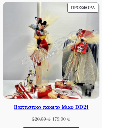
ΠΡΟΪΌΝ
ΠΡΟΣΦΟΡΆ
ΣΕ
ΠΡΟΣΦΟΡΆ
Βαπτιστικο πακετο Μικυ DD21
Original
Η
220,00
€
179,00
€
price
τρέχουσα