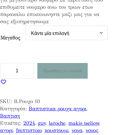
επιθυμειτε νουμερο ανω τον τριων ετων
g
παρακαλω επικοινωνηστε μαζι μας για να
e
σας εξυπηρετησουμε
:
9
5
Μεγεθος
,
8
0
Β
Προσθήκη στο καλάθι
€
α
t
π
h
τ
r
ι
o
SKU:
Β.Ρουχο 10
σ
u
Κατηγορία:
Βαπτιστικα ρουχα αγορι
, 
τ
g
Βαπτιση
ι
h
Ετικέτες:
2024
, 
guy
, 
laroche
, 
makis tseliow
, 
κ
1
αγορι
, 
βαπτιστικο
, 
κουστουμι
, 
νονα
, 
νονος
, 
ο