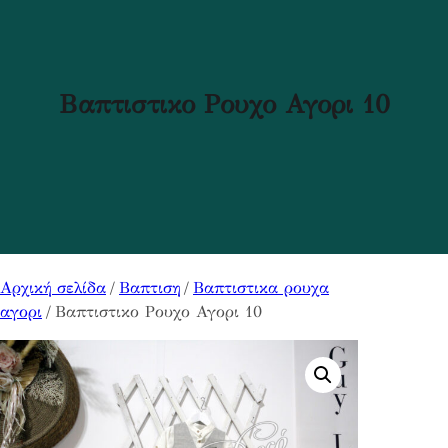
Βαπτιστικο Ρουχο Αγορι 10
Αρχική σελίδα
/
Βαπτιση
/
Βαπτιστικα ρουχα
αγορι
/ Βαπτιστικο Ρουχο Αγορι 10