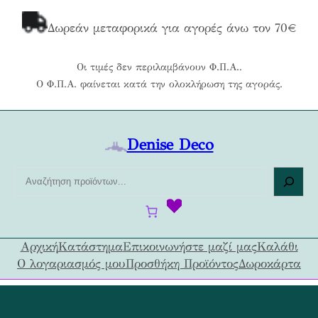
Μετάβαση
στο
Δωρεάν μεταφορικά για αγορές άνω τον 70€
περιεχόμενο
Οι τιμές δεν περιλαμβάνουν Φ.Π.Α..
Ο Φ.Π.Α. φαίνεται κατά την ολοκλήρωση της αγοράς.
Denise Deco
Α
ν
α
ζ
ή
Αρχική
Κατάστημα
Επικοινωνήστε μαζί μας
Καλάθι
τ
Ο λογαριασμός μου
Προσθήκη Προϊόντος
Δωροκάρτα
η
σ
η