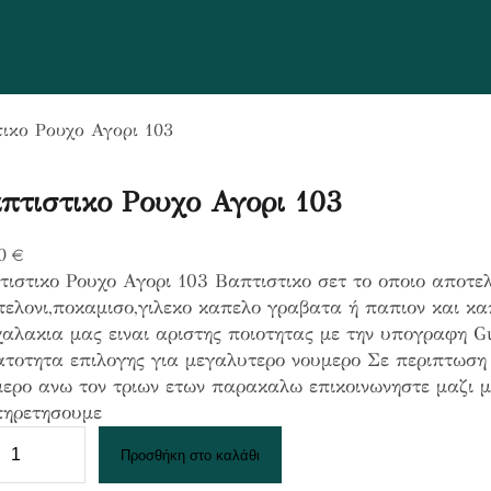
τικο Ρουχο Αγορι 103
πτιστικο Ρουχο Αγορι 103
80
€
ιστικο Ρουχο Αγορι 103 Βαπτιστικο σετ το οποιο αποτελ
τελονι,ποκαμισο,γιλεκο καπελο γραβατα ή παπιον και κ
αλακια μας ειναι αριστης ποιοτητας με την υπογραφη G
τοτητα επιλογης για μεγαλυτερο νουμερο Σε περιπτωση 
ερο ανω τον τριων ετων παρακαλω επικοινωνηστε μαζι μ
πηρετησουμε
Προσθήκη στο καλάθι