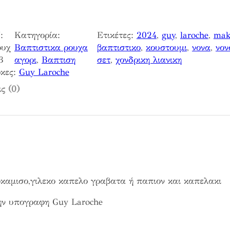
:
Κατηγορία:
Ετικέτες:
2024
, 
guy
, 
laroche
, 
maki
ουχ
Βαπτιστικα ρουχα
βαπτιστικο
, 
κουστουμι
, 
νονα
, 
νον
3
αγορι
, 
Βαπτιση
σετ
, 
χονδρικη λιανικη
κες:
Guy Laroche
ς (0)
οκαμισο,γιλεκο καπελο γραβατα ή παπιον και καπελακι
την υπογραφη Guy Laroche