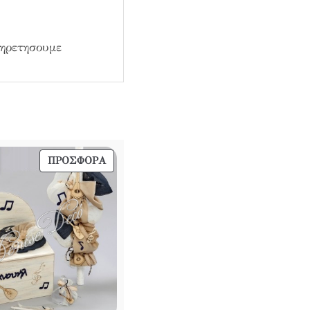
πηρετησουμε
ΠΡΟΪΌΝ
ΠΡΟΣΦΟΡΆ
ΣΕ
ΠΡΟΣΦΟΡΆ