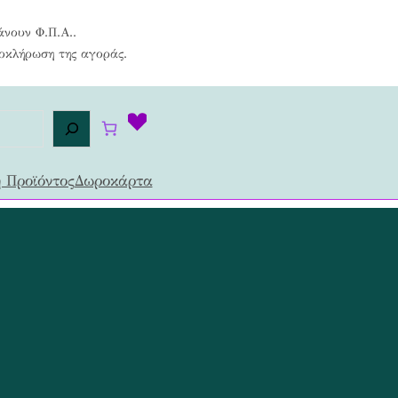
άνουν Φ.Π.Α..
λοκλήρωση της αγοράς.
 Προϊόντος
Δωροκάρτα