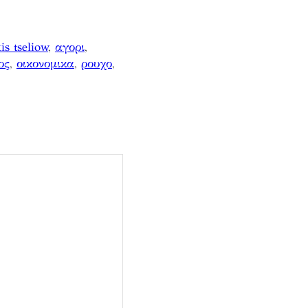
s tseliow
, 
αγορι
, 
ος
, 
οικονομικα
, 
ρουχο
, 