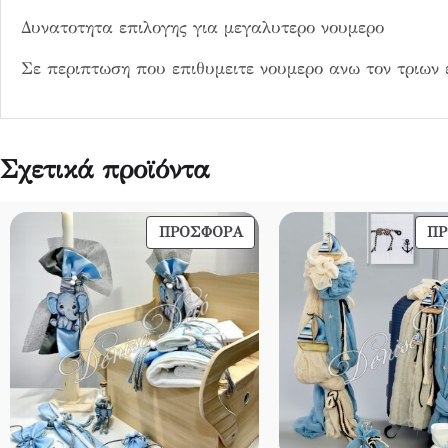
0
Δυνατοτητα επιλογης για μεγαλυτερο νουμερο
3
π
Σε περιπτωση που επιθυμειτε νουμερο ανω τον τριων
ο
σ
ό
τ
Σχετικά προϊόντα
η
τ
α
ΠΡΟΪΌΝ
ΠΡΟΣΦΟΡΆ
Π
ΣΕ
ΠΡΟΣΦΟΡΆ