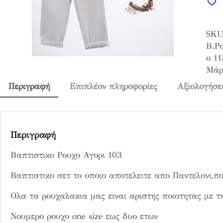
τ
ι
SKU
σ
Β.Ρ
τ
ο 11
ι
Μάρ
κ
ο
Περιγραφή
Επιπλέον πληροφορίες
Αξιολογήσει
Ρ
ο
υ
χ
Περιγραφή
ο
Βαπτιστικο Ρουχο Αγορι 103
Α
γ
Βαπτιστικο σετ το οποιο αποτελειτε απο Παντελονι,π
ο
ρ
Ολα τα ρουχαλακια μας ειναι αριστης ποιοτητας με 
ι
1
Νουμερο ρουχο one size εως δυο ετων