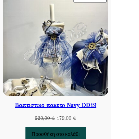
ΣΕ
ΠΡΟΣΦΟΡΆ
Βαπτιστικο πακετο Navy DD19
Original
Η
220,00
€
179,00
€
price
τρέχουσα
was:
τιμή
Προσθήκη στο καλάθι