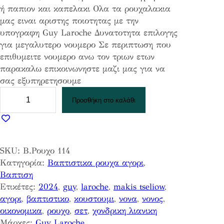
ή παπιον και καπελακι Ολα τα ρουχαλακια
μας ειναι αριστης ποιοτητας με την
υπογραφη Guy Laroche Δυνατοτητα επιλογης
για μεγαλυτερο νουμερο Σε περιπτωση που
επιθυμειτε νουμερο ανω τον τριων ετων
παρακαλω επικοινωνηστε μαζι μας για να
σας εξυπηρετησουμε
Β
Προσθήκη στο καλάθι
α
π
τ
ι
SKU:
Β.Ρουχο 114
σ
Κατηγορία:
Βαπτιστικα ρουχα αγορι
, 
τ
Βαπτιση
ι
Ετικέτες:
2024
, 
guy
, 
laroche
, 
makis tseliow
, 
κ
αγορι
, 
βαπτιστικο
, 
κουστουμι
, 
νονα
, 
νονος
, 
ο
οικονομικα
, 
ρουχο
, 
σετ
, 
χονδρικη λιανικη
Ρ
Μάρκες:
Guy Laroche