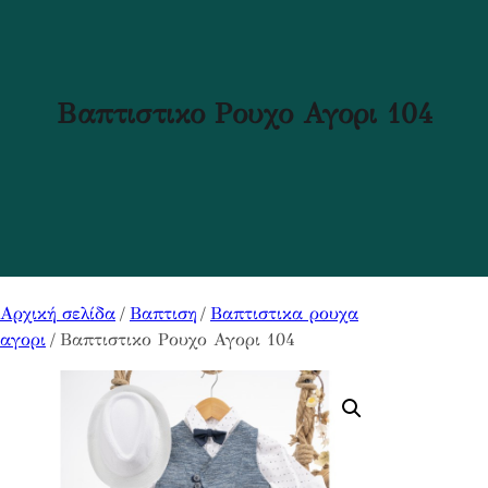
Βαπτιστικο Ρουχο Αγορι 104
Αρχική σελίδα
/
Βαπτιση
/
Βαπτιστικα ρουχα
αγορι
/ Βαπτιστικο Ρουχο Αγορι 104