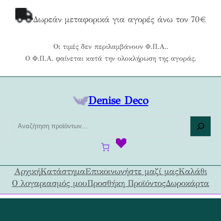
Μετάβαση
στο
Δωρεάν μεταφορικά για αγορές άνω τον 70€
περιεχόμενο
Οι τιμές δεν περιλαμβάνουν Φ.Π.Α..
Ο Φ.Π.Α. φαίνεται κατά την ολοκλήρωση της αγοράς.
Denise Deco
Α
ν
α
ζ
ή
Αρχική
Κατάστημα
Επικοινωνήστε μαζί μας
Καλάθι
τ
Ο λογαριασμός μου
Προσθήκη Προϊόντος
Δωροκάρτα
η
σ
η