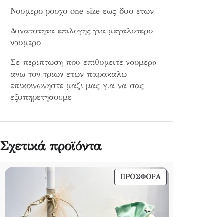
α
Νουμερο ρουχο one size εως δυο ετων
Δυνατοτητα επιλογης για μεγαλυτερο
νουμερο
Σε περιπτωση που επιθυμειτε νουμερο
ανω τον τριων ετων παρακαλω
επικοινωνηστε μαζι μας για να σας
εξυπηρετησουμε
Σχετικά προϊόντα
ΠΡΟΪΌΝ
ΠΡΟΣΦΟΡΆ
ΣΕ
ΠΡΟΣΦΟΡΆ