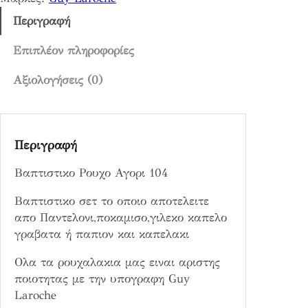
ο
υ
Περιγραφή
χ
ο
Επιπλέον πληροφορίες
Α
Αξιολογήσεις (0)
γ
ο
ρ
ι
Περιγραφή
1
0
Βαπτιστικο Ρουχο Αγορι 104
4
π
Βαπτιστικο σετ το οποιο αποτελειτε
ο
απο Παντελονι,ποκαμισο,γιλεκο καπελο
σ
γραβατα ή παπιον και καπελακι
ό
Ολα τα ρουχαλακια μας ειναι αριστης
τ
ποιοτητας με την υπογραφη Guy
η
Laroche
τ