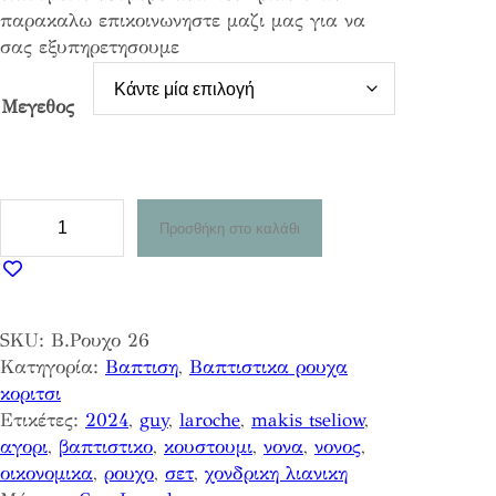
παρακαλω επικοινωνηστε μαζι μας για να
g
σας εξυπηρετησουμε
e
:
9
Μεγεθος
5
,
8
0
Β
Προσθήκη στο καλάθι
α
€
π
t
τ
h
ι
r
SKU:
Β.Ρουχο 26
σ
o
Κατηγορία:
Βαπτιση
, 
Βαπτιστικα ρουχα
τ
u
κοριτσι
ι
g
Ετικέτες:
2024
, 
guy
, 
laroche
, 
makis tseliow
, 
κ
h
αγορι
, 
βαπτιστικο
, 
κουστουμι
, 
νονα
, 
νονος
, 
ο
1
οικονομικα
, 
ρουχο
, 
σετ
, 
χονδρικη λιανικη
Ρ