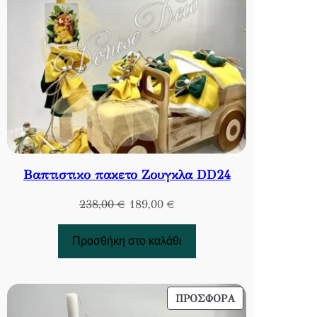
Βαπτιστικο πακετο Ζουγκλα DD24
Original
Η
238,00
€
189,00
€
price
τρέχουσα
was:
τιμή
Προσθήκη στο καλάθι
238,00 €.
είναι:
189,00 €.
ΠΡΟΪΌΝ
ΠΡΟΣΦΟΡΆ
ΣΕ