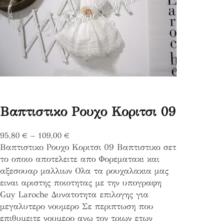
Βαπτιστικο Ρουχο Κοριτσι 09
P
95,80
€
–
109,00
€
Βαπτιστικο Ρουχο Κοριτσι 09 Βαπτιστικο σετ
r
το οποιο αποτελειτε απο Φορεματακι και
i
αξεσουαρ μαλλιων Ολα τα ρουχαλακια μας
c
ειναι αριστης ποιοτητας με την υπογραφη
e
Guy Laroche Δυνατοτητα επιλογης για
r
μεγαλυτερο νουμερο Σε περιπτωση που
a
επιθυμειτε νουμερο ανω τον τριων ετων
n