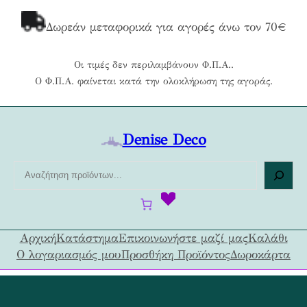
Μετάβαση
στο
Δωρεάν μεταφορικά για αγορές άνω τον 70€
περιεχόμενο
Οι τιμές δεν περιλαμβάνουν Φ.Π.Α..
Ο Φ.Π.Α. φαίνεται κατά την ολοκλήρωση της αγοράς.
Denise Deco
Α
ν
α
ζ
ή
Αρχική
Κατάστημα
Επικοινωνήστε μαζί μας
Καλάθι
τ
Ο λογαριασμός μου
Προσθήκη Προϊόντος
Δωροκάρτα
η
σ
η