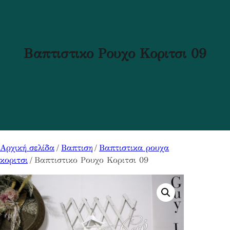
Βαπτιστικο Ρουχο Κοριτσι 09
Αρχική σελίδα
/
Βαπτιση
/
Βαπτιστικα ρουχα
κοριτσι
/ Βαπτιστικο Ρουχο Κοριτσι 09