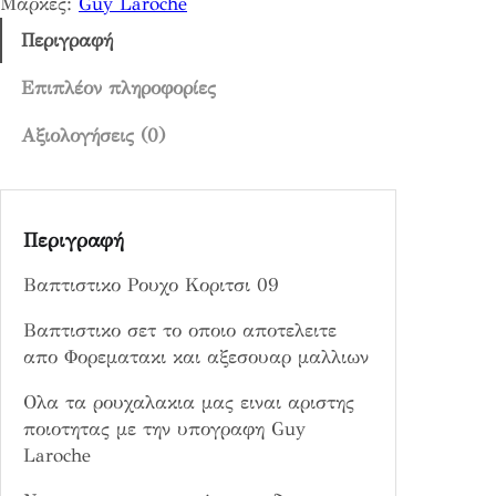
0
Μάρκες:
Guy Laroche
ο
9
υ
Περιγραφή
,
χ
0
ο
Επιπλέον πληροφορίες
0
Κ
Αξιολογήσεις (0)
ο
€
ρ
ι
τ
Περιγραφή
σ
ι
Βαπτιστικο Ρουχο Κοριτσι 09
0
9
Βαπτιστικο σετ το οποιο αποτελειτε
π
απο Φορεματακι και αξεσουαρ μαλλιων
ο
Ολα τα ρουχαλακια μας ειναι αριστης
σ
ποιοτητας με την υπογραφη Guy
ό
Laroche
τ
η