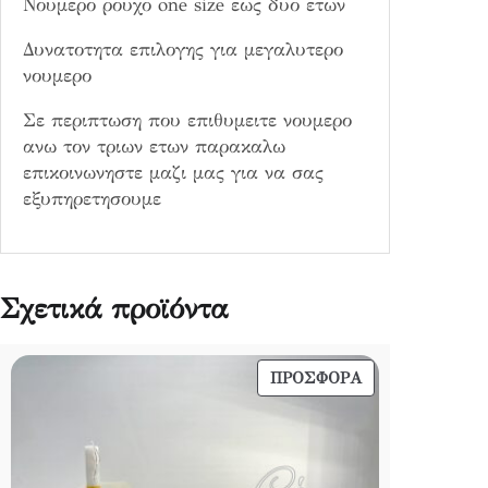
Νουμερο ρουχο one size εως δυο ετων
τ
α
Δυνατοτητα επιλογης για μεγαλυτερο
νουμερο
Σε περιπτωση που επιθυμειτε νουμερο
ανω τον τριων ετων παρακαλω
επικοινωνηστε μαζι μας για να σας
εξυπηρετησουμε
Σχετικά προϊόντα
ΠΡΟΪΌΝ
ΠΡΟΣΦΟΡΆ
ΣΕ
ΠΡΟΣΦΟΡΆ