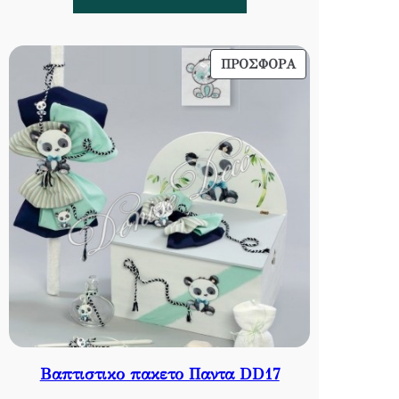
220,00 €.
είναι:
179,00 €.
ΠΡΟΪΌΝ
ΠΡΟΣΦΟΡΆ
ΣΕ
ΠΡΟΣΦΟΡΆ
Βαπτιστικο πακετο Παντα DD17