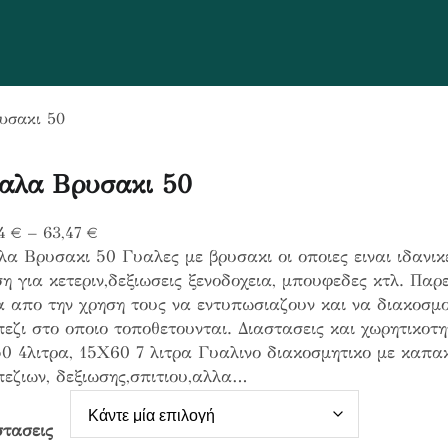
υσακι 50
αλα Βρυσακι 50
P
24
€
–
63,47
€
α Βρυσακι 50 Γυαλες με βρυσακι οι οποιες ειναι ιδανικ
r
η για κετεριν,δεξιωσεις ξενοδοχεια, μπουφεδες κτλ. Παρ
i
α απο την χρηση τους να εντυπωσιαζουν και να διακοσμ
c
εζι στο οποιο τοποθετουνται. Διαστασεις και χωρητικοτ
e
0 4λιτρα, 15Χ60 7 λιτρα Γυαλινο διακοσμητικο με καπα
r
εζιων, δεξιωσης,σπιτιου,αλλα…
a
n
g
στασεις
e