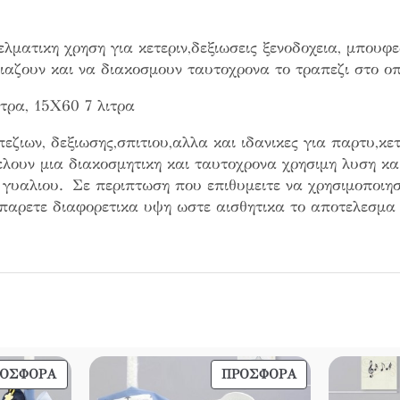
4
7
ελματικη χρηση για κετεριν,δεξιωσεις ξενοδοχεια, μπουφ
αζουν και να διακοσμουν ταυτοχρονα το τραπεζι στο οπ
€
ιτρα, 15Χ60 7 λιτρα
ζιων, δεξιωσης,σπιτιου,αλλα και ιδανικες για παρτυ,κετ
ελουν μια διακοσμητικη και ταυτοχρονα χρησιμη λυση κα
 γυαλιου. Σε περιπτωση που επιθυμειτε να χρησιμοποιησ
 παρετε διαφορετικα υψη ωστε αισθητικα το αποτελεσμα 
ΠΡΟΪΌΝ
ΠΡΟΪΌΝ
ΡΟΣΦΟΡΆ
ΠΡΟΣΦΟΡΆ
ΣΕ
ΣΕ