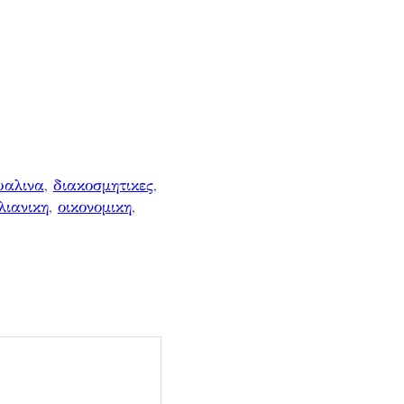
υαλινα
, 
διακοσμητικες
, 
λιανικη
, 
οικονομικη
, 