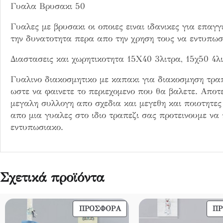
Γυαλα Βρυσακι 50
σ
ό
Γυαλες με βρυσακι οι οποιες ειναι ιδανικες για επαγγ
τ
την δυνατοτητα περα απο την χρηση τους να εντυπωσι
η
τ
Διαστασεις και χωρητικοτητα 15Χ40 3λιτρα, 15χ50 4λ
α
Γυαλινο διακοσμητικο με καπακι για διακοσμηση τραπε
ωστε να φαινετε το περιεχομενο που θα βαλετε. Αποτ
μεγαλη συλλογη απο σχεδια και μεγεθη και ποιοτητες
απο μια γυαλες στο ιδιο τραπεζι σας προτεινουμε να
εντυπωσιακο.
Σχετικά προϊόντα
ΠΡΟΪΌΝ
ΠΡΟΣΦΟΡΆ
Π
ΣΕ