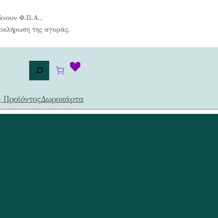
άνουν Φ.Π.Α..
λοκλήρωση της αγοράς.
 Προϊόντος
Δωροκάρτα