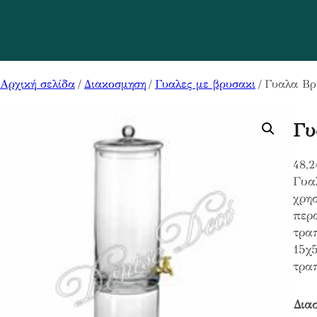
Αρχική σελίδα
/
Διακοσμηση
/
Γυαλες με βρυσακι
/ Γυαλα Βρ
Γυ
48,
Γυαλ
χρησ
περ
τραπ
15χ5
τραπ
Δια