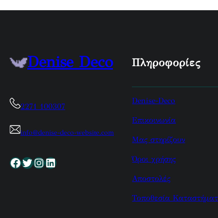
Denise Deco
Πληροφορίες
Denise-Deco
2271 100307
Επικοινωνία
info@denise-deco-website.com
Μας στηρίζουν
Όροι χρήσης
Facebook
Twitter
Instagram
Linkedin
Αποστολές
Τοποθεσία Καταστήματ