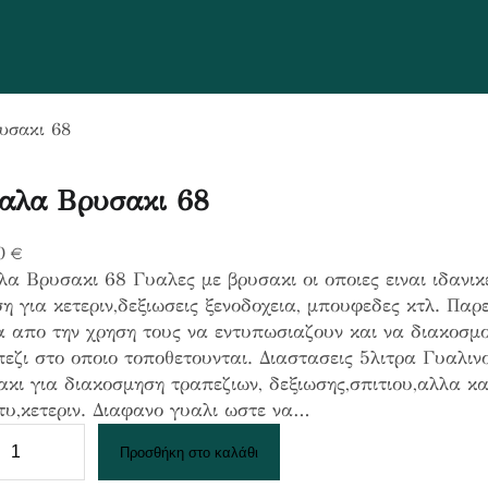
υσακι 68
αλα Βρυσακι 68
0
€
α Βρυσακι 68 Γυαλες με βρυσακι οι οποιες ειναι ιδανικ
η για κετεριν,δεξιωσεις ξενοδοχεια, μπουφεδες κτλ. Παρ
α απο την χρηση τους να εντυπωσιαζουν και να διακοσμ
εζι στο οποιο τοποθετουνται. Διαστασεις 5λιτρα Γυαλιν
κι για διακοσμηση τραπεζιων, δεξιωσης,σπιτιου,αλλα και
υ,κετεριν. Διαφανο γυαλι ωστε να…
Προσθήκη στο καλάθι