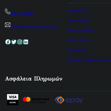
Denise-Deco
2271 100307
Επικοινωνία
info@denise-deco-website.com
Μας στηρίζουν
Όροι χρήσης
Facebook
Twitter
Instagram
Linkedin
Αποστολές
Τοποθεσία Καταστήματ
Ασφάλεια Πληρωμών