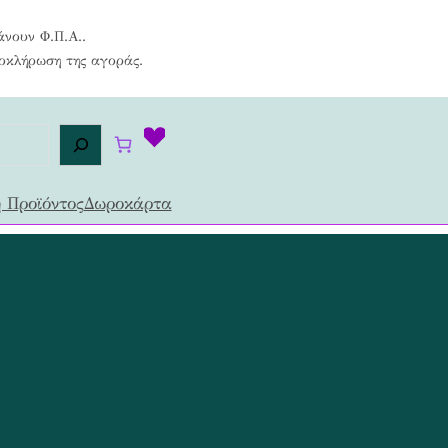
άνουν Φ.Π.Α..
λοκλήρωση της αγοράς.
 Προϊόντος
Δωροκάρτα