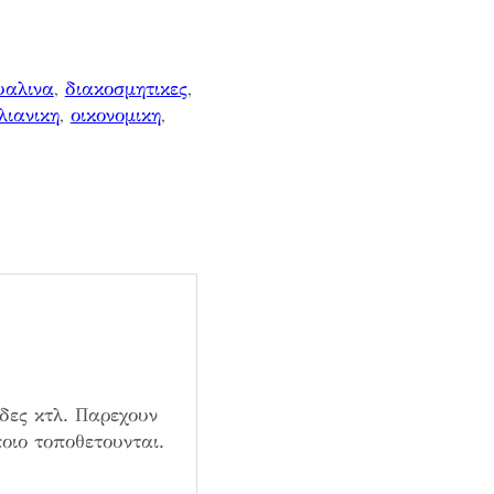
υαλινα
, 
διακοσμητικες
, 
λιανικη
, 
οικονομικη
, 
εδες κτλ. Παρεχουν
οιο τοποθετουνται.