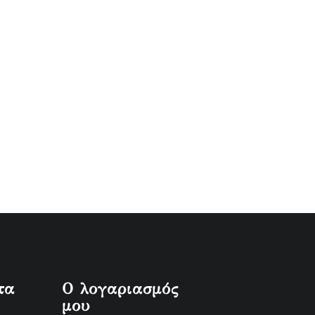
τα
Ο λογαριασμός
μου