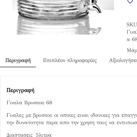
λ
α
Β
SKU
ρ
Γυα
υ
α 6
σ
Μάρ
α
κ
Περιγραφή
Επιπλέον πληροφορίες
Αξιολογήσει
ι
6
8
π
Περιγραφή
ο
Γυαλα Βρυσακι 68
σ
ό
Γυαλες με βρυσακι οι οποιες ειναι ιδανικες για επαγγ
τ
την δυνατοτητα περα απο την χρηση τους να εντυπωσι
η
τ
Διαστασεις 5λιτρα