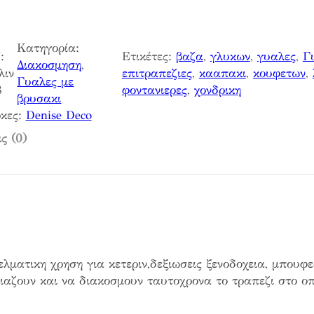
Κατηγορία:
:
Ετικέτες:
βαζα
, 
γλυκων
, 
γυαλες
, 
Γ
Διακοσμηση
, 
λιν
επιτραπεζιες
, 
κααπακι
, 
κουφετων
, 
Γυαλες με
8
φοντανιερες
, 
χονδρικη
βρυσακι
κες:
Denise Deco
ς (0)
ελματικη χρηση για κετεριν,δεξιωσεις ξενοδοχεια, μπουφ
αζουν και να διακοσμουν ταυτοχρονα το τραπεζι στο οπ