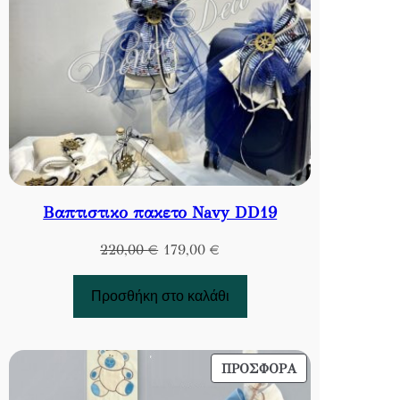
Βαπτιστικο πακετο Navy DD19
Original
Η
220,00
€
179,00
€
price
τρέχουσα
was:
τιμή
Προσθήκη στο καλάθι
220,00 €.
είναι:
179,00 €.
ΠΡΟΪΌΝ
ΠΡΟΣΦΟΡΆ
ΣΕ