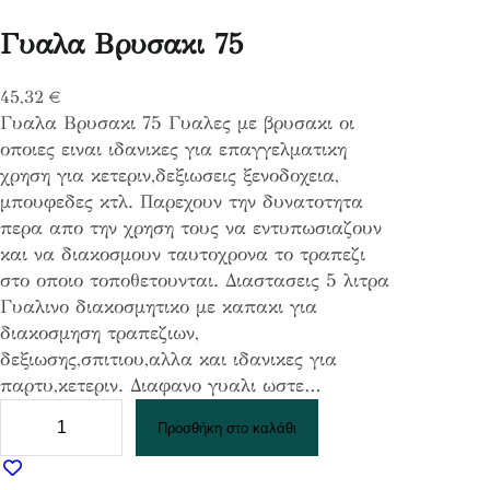
Γυαλα Βρυσακι 75
45,32
€
Γυαλα Βρυσακι 75 Γυαλες με βρυσακι οι
οποιες ειναι ιδανικες για επαγγελματικη
χρηση για κετεριν,δεξιωσεις ξενοδοχεια,
μπουφεδες κτλ. Παρεχουν την δυνατοτητα
περα απο την χρηση τους να εντυπωσιαζουν
και να διακοσμουν ταυτοχρονα το τραπεζι
στο οποιο τοποθετουνται. Διαστασεις 5 λιτρα
Γυαλινο διακοσμητικο με καπακι για
διακοσμηση τραπεζιων,
δεξιωσης,σπιτιου,αλλα και ιδανικες για
παρτυ,κετεριν. Διαφανο γυαλι ωστε…
Γ
Προσθήκη στο καλάθι
υ
α
λ