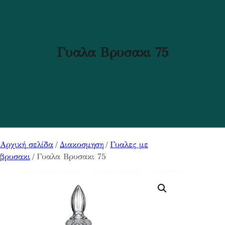
Γυαλα Βρυσακι 75
Αρχική σελίδα
/
Διακοσμηση
/
Γυαλες με
βρυσακι
/ Γυαλα Βρυσακι 75