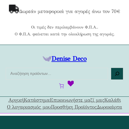
Μετάβαση
στο
Δωρεάν μεταφορικά για αγορές άνω τον 70€
περιεχόμενο
Οι τιμές δεν περιλαμβάνουν Φ.Π.Α..
Ο Φ.Π.Α. φαίνεται κατά την ολοκλήρωση της αγοράς.
Denise Deco
Α
ν
α
ζ
ή
Αρχική
Κατάστημα
Επικοινωνήστε μαζί μας
Καλάθι
τ
Ο λογαριασμός μου
Προσθήκη Προϊόντος
Δωροκάρτα
η
σ
η