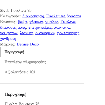
α
SKU:
Γυαλινα 75
Β
Κατηγορία:
Διακοσμηση
, 
Γυαλες με βρυσακι
ρ
Ετικέτες:
βαζα
, 
γλυκων
, 
γυαλες
, 
Γυαλινα
, 
υ
διακοσμητικες
, 
επιτραπεζιες
, 
κααπακι
, 
σ
κουφετων
, 
λιανικη
, 
οικονομικη
, 
φοντανιερες
, 
α
χονδρικη
κ
Μάρκες:
Denise Deco
ι
7
Περιγραφή
5
π
Επιπλέον πληροφορίες
ο
Αξιολογήσεις (0)
σ
ό
τ
η
Περιγραφή
τ
α
Γυαλα Βρυσακι 75