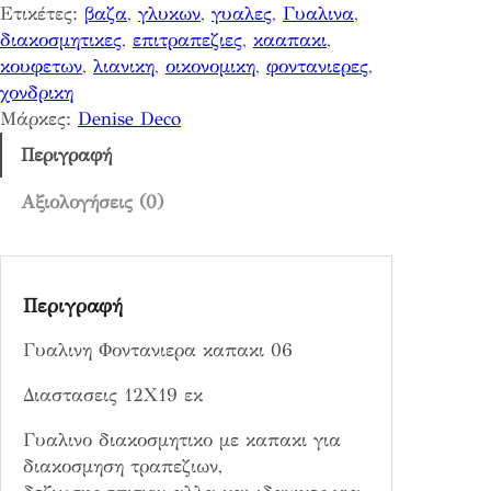
Ετικέτες:
βαζα
, 
γλυκων
, 
γυαλες
, 
Γυαλινα
, 
Φ
διακοσμητικες
, 
επιτραπεζιες
, 
κααπακι
, 
ο
κουφετων
, 
λιανικη
, 
οικονομικη
, 
φοντανιερες
, 
ν
χονδρικη
τ
Μάρκες:
Denise Deco
α
ν
Περιγραφή
ι
ε
Αξιολογήσεις (0)
ρ
α
κ
Περιγραφή
α
π
Γυαλινη Φοντανιερα καπακι 06
α
κ
Διαστασεις 12Χ19 εκ
ι
0
Γυαλινο διακοσμητικο με καπακι για
6
διακοσμηση τραπεζιων,
π