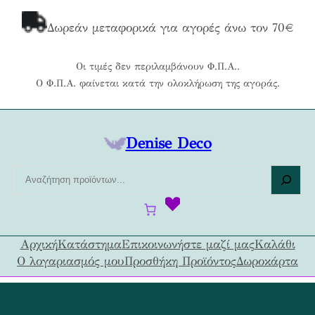
Μετάβαση
στο
Δωρεάν μεταφορικά για αγορές άνω τον 70€
περιεχόμενο
Οι τιμές δεν περιλαμβάνουν Φ.Π.Α..
Ο Φ.Π.Α. φαίνεται κατά την ολοκλήρωση της αγοράς.
Denise Deco
Α
ν
α
ζ
ή
Αρχική
Κατάστημα
Επικοινωνήστε μαζί μας
Καλάθι
τ
Ο λογαριασμός μου
Προσθήκη Προϊόντος
Δωροκάρτα
η
σ
η