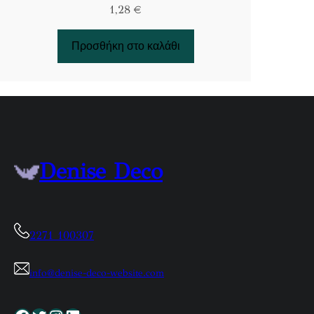
1,28
€
Προσθήκη στο καλάθι
Denise Deco
2271 100307
info@denise-deco-website.com