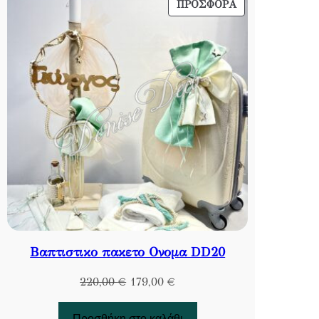
ΠΡΟΪΌΝ
ΠΡΟΣΦΟΡΆ
ΣΕ
ΠΡΟΣΦΟΡΆ
Βαπτιστικο πακετο Ονομα DD20
Original
Η
220,00
€
179,00
€
price
τρέχουσα
was:
τιμή
Προσθήκη στο καλάθι