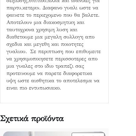
δεξιωσης,σπιτιου,αλλα και ιδανικες για
ο
παρτυ,κετεριν. Διαφανο γυαλι ωστε να
σ
φαινετε το περιεχομενο που θα βαλετε.
ό
Αποτελουν μια διακοσμητικη και
τ
ταυτοχρονα χρησιμη λυση και
η
διαθετουμε μια μεγαλη συλλογη απο
τ
σχεδια και μεγεθη και ποιοτητες
α
γυαλιου. Σε περιπτωση που επιθυμειτε
να χρησιμοποιησετε περισσοτερες απο
μια γυαλες στο ιδιο τραπεζι σας
προτεινουμε να παρετε διαφορετικα
υψη ωστε αισθητικα το αποτελεσμα να
ειναι πιο εντυπωσιακο.
Σχετικά προϊόντα