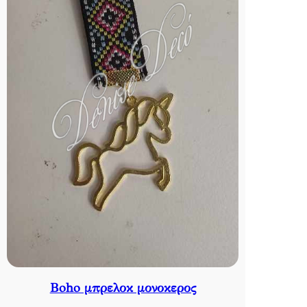
Βoho μπρελοκ μονοκερος