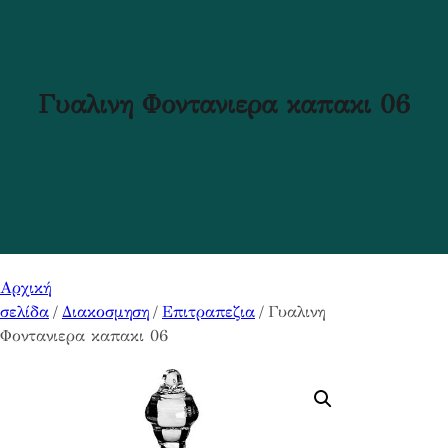
Γυαλινη Φοντανιερα καπακι 06
Αρχική
σελίδα
/
Διακοσμηση
/
Επιτραπεζια
/ Γυαλινη
Φοντανιερα καπακι 06