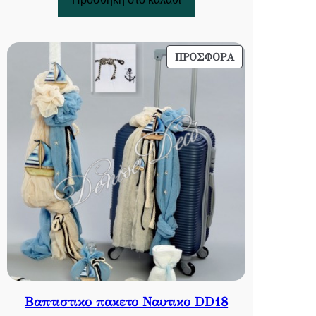
220,00 €.
είναι:
179,00 €.
ΠΡΟΪΌΝ
ΠΡΟΣΦΟΡΆ
ΣΕ
ΠΡΟΣΦΟΡΆ
Βαπτιστικο πακετο Ναυτικο DD18