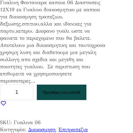
Γυαλινη Φοντανιερα καπακι 06 Διαστασεις
12Χ19 εκ Γυαλινο διακοσμητικο με καπακι
για διακοσμηση τραπεζιων,
δεξιωσης,σπιτιου,αλλα και ιδανικες για
παρτυ,κετεριν. Διαφανο γυαλι ωστε να
φαινετε το περιεχομενο που θα βαλετε.
Αποτελουν μια διακοσμητικη και ταυτοχρονα
χρησιμη λυση και διαθετουμε μια μεγαλη
συλλογη απο σχεδια και μεγεθη και
ποιοτητες γυαλιου. Σε περιπτωση που
επιθυμειτε να χρησιμοποιησετε
περισσοτερες…
Γ
Προσθήκη στο καλάθι
υ
α
λ
ι
SKU:
Γυαλινα 06
ν
Κατηγορία:
Διακοσμηση
, 
Επιτραπεζια
η