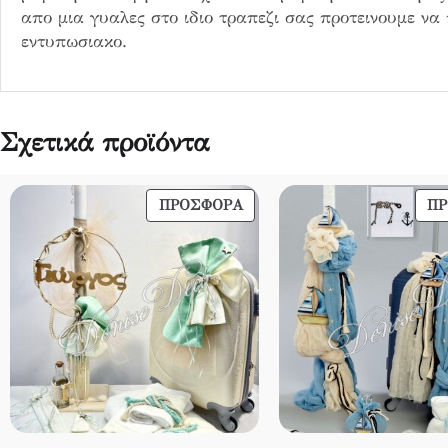
κ
απο μια γυαλες στο ιδιο τραπεζι σας προτεινουμε να
ι
εντυπωσιακο.
3
3
π
ο
Σχετικά προϊόντα
σ
ό
τ
ΠΡΟΪΌΝ
ΠΡΟΣΦΟΡΆ
Π
η
ΣΕ
τ
ΠΡΟΣΦΟΡΆ
α