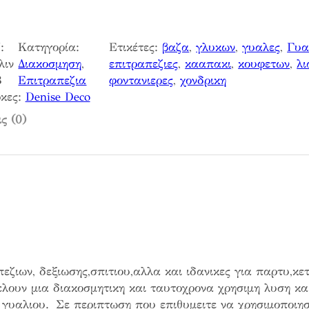
:
Κατηγορία:
Ετικέτες:
βαζα
, 
γλυκων
, 
γυαλες
, 
Γυα
λιν
Διακοσμηση
, 
επιτραπεζιες
, 
κααπακι
, 
κουφετων
, 
λι
3
Επιτραπεζια
φοντανιερες
, 
χονδρικη
κες:
Denise Deco
ς (0)
ζιων, δεξιωσης,σπιτιου,αλλα και ιδανικες για παρτυ,κετ
ελουν μια διακοσμητικη και ταυτοχρονα χρησιμη λυση κα
 γυαλιου. Σε περιπτωση που επιθυμειτε να χρησιμοποιησ