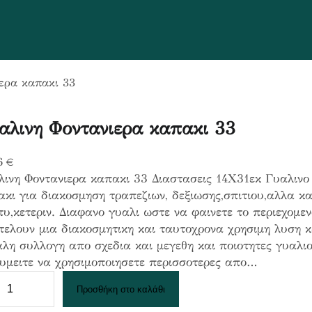
ιερα καπακι 33
αλινη Φοντανιερα καπακι 33
6
€
λινη Φοντανιερα καπακι 33 Διαστασεις 14Χ31εκ Γυαλινο
κι για διακοσμηση τραπεζιων, δεξιωσης,σπιτιου,αλλα και
υ,κετεριν. Διαφανο γυαλι ωστε να φαινετε το περιεχομε
ελουν μια διακοσμητικη και ταυτοχρονα χρησιμη λυση κ
λη συλλογη απο σχεδια και μεγεθη και ποιοτητες γυαλι
υμειτε να χρησιμοποιησετε περισσοτερες απο…
Προσθήκη στο καλάθι