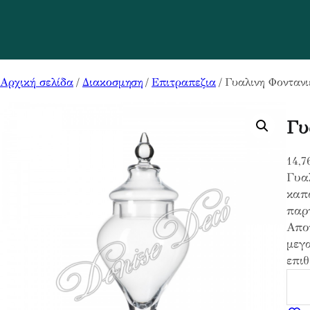
Αρχική σελίδα
/
Διακοσμηση
/
Επιτραπεζια
/ Γυαλινη Φονταν
Γυ
14,7
Γυα
καπα
παρτ
Αποτ
μεγα
επιθ
Γ
υ
α