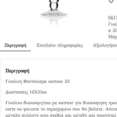
λ
ι
SKU
ν
Γυα
η
α 3
Φ
Μάρ
ο
ν
Περιγραφή
Επιπλέον πληροφορίες
Αξιολογήσει
τ
α
ν
ι
Περιγραφή
ε
Γυαλινη Φοντανιερα καπακι 33
ρ
α
Διαστασεις 14Χ31εκ
κ
α
Γυαλινο διακοσμητικο με καπακι για διακοσμηση τραπε
π
ωστε να φαινετε το περιεχομενο που θα βαλετε. Αποτ
α
μεγαλη συλλογη απο σχεδια και μεγεθη και ποιοτητες