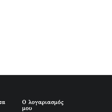
τα
Ο λογαριασμός
μου