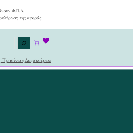
άνουν Φ.Π.Α..
λοκλήρωση της αγοράς.
 Προϊόντος
Δωροκάρτα