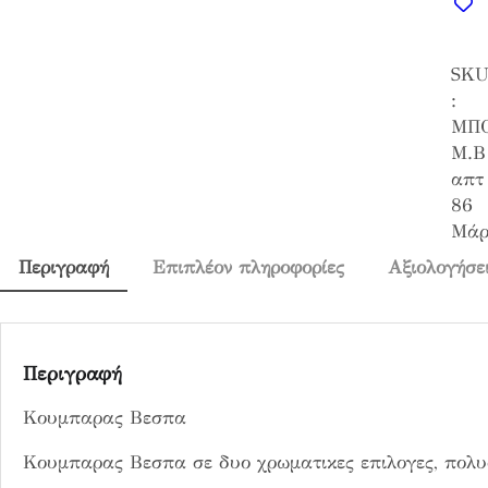
μ
π
SK
α
:
ρ
ΜΠ
α
Μ.Β
ς
απτ
Β
86
ε
Μάρ
σ
π
Περιγραφή
Επιπλέον πληροφορίες
Αξιολογήσει
α
π
ο
σ
Περιγραφή
ό
Κουμπαρας Βεσπα
τ
η
Κουμπαρας Βεσπα σε δυο χρωματικες επιλογες, πολυστε
τ