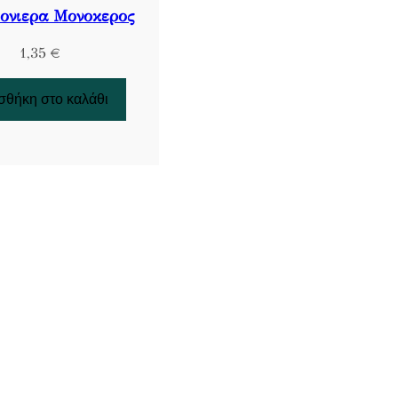
νιερα Μονοκερος
1,35
€
θήκη στο καλάθι