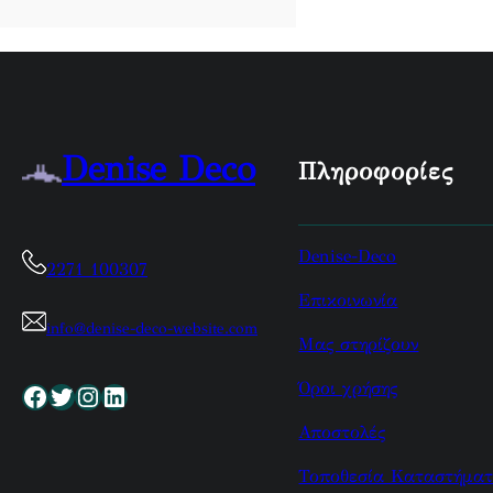
Denise Deco
Πληροφορίες
Denise-Deco
2271 100307
Επικοινωνία
info@denise-deco-website.com
Μας στηρίζουν
Όροι χρήσης
Facebook
Twitter
Instagram
Linkedin
Αποστολές
Τοποθεσία Καταστήματ