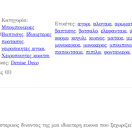
U
Κατηγορία:
Ετικέτες:
αγορι
, 
αλογακι
, 
αρωματ
Μπομπονιερες
βαπτισης
, 
βοτσαλο
, 
ελεφαντακι
, 
ι
Ο
Βαπτισης
, 
Ιδιαιετερες
κορμο
, 
κοχυλι
, 
κυκνος
, 
ματακι
, 
μι
προτασης
, 
μονοκερακι
, 
μονοκερος
, 
μπομπονι
χειροποιητες αγορι
, 
παπουτσακι
, 
πιπιλα
, 
φοντανιερα
,
Χειροποιητες κοριτσι
κες:
Denise Deco
ς (0)
ρικος δινοντας της μια ιδιαιτερη εικονα που ξεχωριζει