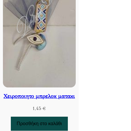
Χειροποιητο μπρελοκ ματακι
1,45
€
Προσθήκη στο καλάθι