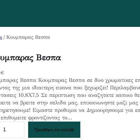
ι
/ Κουμπαρας Βεσπα
υμπαρας Βεσπα
2
€
μπαρας Βεσπα Κουμπαρας Βεσπα σε δυο χρωματικες επι
ντας της μια ιδιαιτερη εικονα που ξεχωριζει! Περιλαμβα
τασεις 10,8Χ7,5 Σε περιπτωση που αναζητατε καποιο θε
ειτε να βρειτε στην σελιδα μας, επικοινωνηστε μαζι μας
πηρετησουμε! Ειμαστε προθυμοι να Δημιουρησουμε για ε
επιθυμειτε φροντιζοντας το…
Προσθήκη στο καλάθι