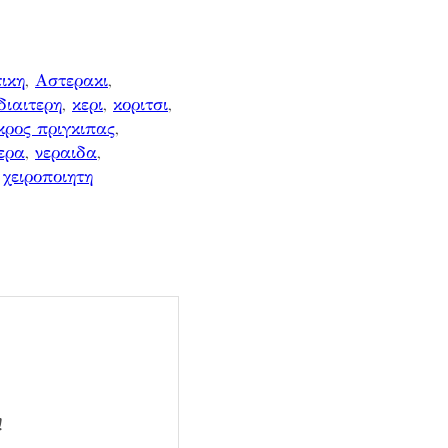
ικη
, 
Αστερακι
, 
διαιτερη
, 
κερι
, 
κοριτσι
, 
κρος πριγκιπας
, 
ερα
, 
νεραιδα
, 
 
χειροποιητη
!