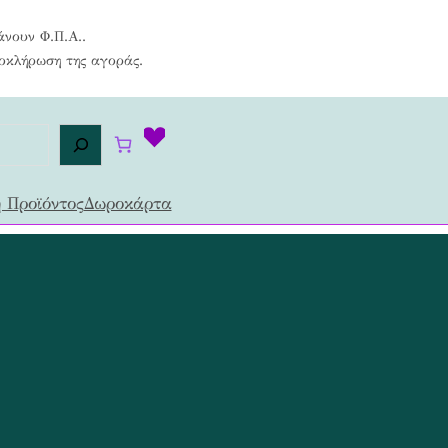
άνουν Φ.Π.Α..
λοκλήρωση της αγοράς.
 Προϊόντος
Δωροκάρτα