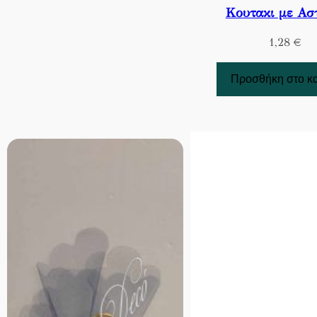
Κουτακι με Ασ
1,28
€
Προσθήκη στο κ