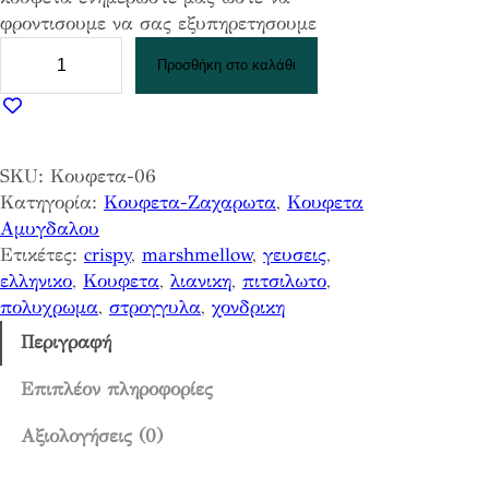
φροντισουμε να σας εξυπηρετησουμε
Κ
Προσθήκη στο καλάθι
ο
υ
φ
ε
SKU:
Κουφετα-06
τ
Κατηγορία:
Κουφετα-Ζαχαρωτα
, 
Κουφετα
α
Αμυγδαλου
Α
Ετικέτες:
crispy
, 
marshmellow
, 
γευσεις
, 
μ
ελληνικο
, 
Κουφετα
, 
λιανικη
, 
πιτσιλωτο
, 
υ
πολυχρωμα
, 
στρογγυλα
, 
χονδρικη
γ
δ
Περιγραφή
α
λ
Επιπλέον πληροφορίες
ο
Αξιολογήσεις (0)
υ
-