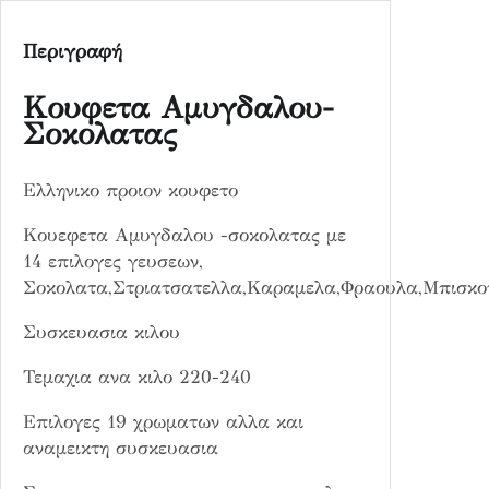
Σ
ο
Περιγραφή
κ
ο
Κουφετα Αμυγδαλου-
λ
Σοκολατας
α
τ
α
Ελληνικο προιον κουφετο
ς
Κουεφετα Αμυγδαλου -σοκολατας με
π
14 επιλογες γευσεων,
ο
Σοκολατα,Στριατσατελλα,Καραμελα,Φραουλα,Μπισκοτ
σ
ό
Συσκευασια κιλου
τ
η
Τεμαχια ανα κιλο 220-240
τ
Επιλογες 19 χρωματων αλλα και
α
αναμεικτη συσκευασια