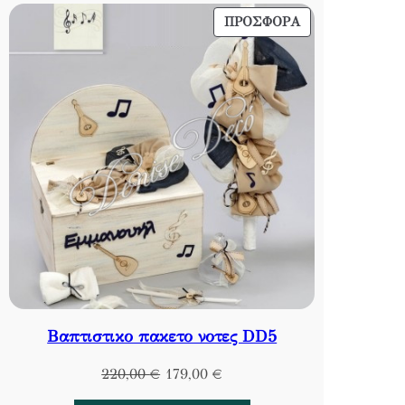
ΠΡΟΪΌΝ
ΠΡΟΣΦΟΡΆ
ΣΕ
ΠΡΟΣΦΟΡΆ
Βαπτιστικο πακετο νοτες DD5
Original
Η
220,00
€
179,00
€
price
τρέχουσα