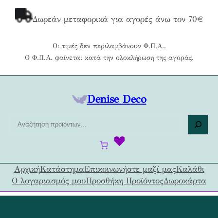
Μετάβαση
στο
Δωρεάν μεταφορικά για αγορές άνω τον 70€
περιεχόμενο
Οι τιμές δεν περιλαμβάνουν Φ.Π.Α..
Ο Φ.Π.Α. φαίνεται κατά την ολοκλήρωση της αγοράς.
Denise Deco
Α
ν
α
ζ
ή
Αρχική
Κατάστημα
Επικοινωνήστε μαζί μας
Καλάθι
τ
Ο λογαριασμός μου
Προσθήκη Προϊόντος
Δωροκάρτα
η
σ
η