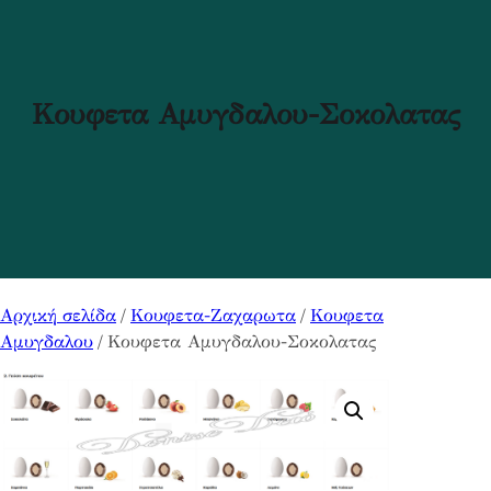
Κουφετα Αμυγδαλου-Σοκολατας
Αρχική σελίδα
/
Κουφετα-Ζαχαρωτα
/
Κουφετα
Αμυγδαλου
/ Κουφετα Αμυγδαλου-Σοκολατας