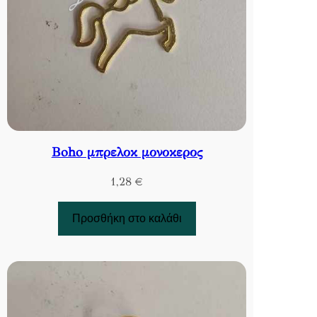
Βoho μπρελοκ μονοκερος
1,28
€
Προσθήκη στο καλάθι