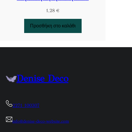
1,28
€
Προσθήκη στο καλάθι
Denise Deco
2271 100307
info@denise-deco-website.com