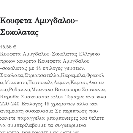
Κουφετα Αμυγδαλου-
Σοκολατας
15,58
€
Κουφετα Αμυγδαλου-Σοκολατας Ελληνικο
προιον κουφετο Κουεφετα Αμυγδαλου
-σοκολατας με 14 επιλογες γευσεων,
Σοκολατα,Στριατσατελλα,Καραμελα,Φραουλ
α,Μπισκοτο,Πορτοκαλι,Λεμονι,Κερασι,Αναμει
κτο,Ροδακινο,Μπανανα,Βατομουρο,Σαμπανια,
Καρυδα Συσκευασια κιλου Τεμαχια ανα κιλο
220-240 Επιλογες 19 χρωματων αλλα και
αναμεικτη συσκευασια Σε περιπτωση που
κανετε παραγγελια μπομπονιερες και θελετε
να συμπεριλαβουμε τα συγκεκριμενα
κουφετα ενημερωστε μας ωστε να