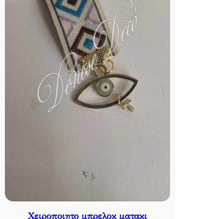
Χειροποιητο μπρελοκ ματακι