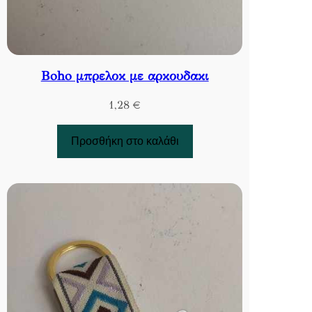
Boho μπρελοκ με αρκουδακι
1,28
€
Προσθήκη στο καλάθι