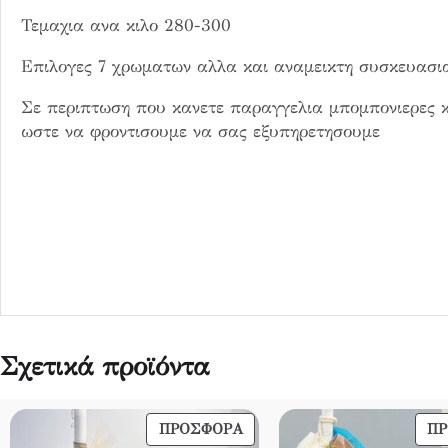
ό
Τεμαχια ανα κιλο 280-300
τ
η
Επιλογες 7 χρωματων αλλα και αναμεικτη συσκευασι
τ
α
Σε περιπτωση που κανετε παραγγελια μπομπονιερες κ
ωστε να φροντισουμε να σας εξυπηρετησουμε
Σχετικά προϊόντα
ΠΡΟΪΌΝ
ΠΡΟΣΦΟΡΆ
Π