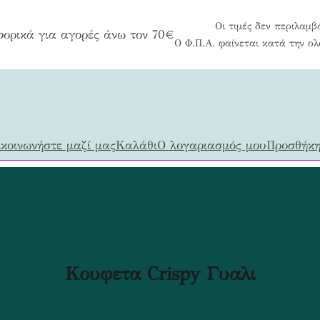
Οι τιμές δεν περιλαμβ
ορικά για αγορές άνω τον 70€
Ο Φ.Π.Α. φαίνεται κατά την ο
κοινωνήστε μαζί μας
Καλάθι
Ο λογαριασμός μου
Προσθήκη
Κουφετα Crispy Γυαλι