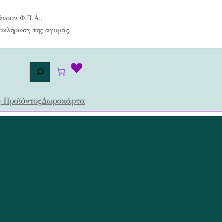
άνουν Φ.Π.Α..
λοκλήρωση της αγοράς.
 Προϊόντος
Δωροκάρτα