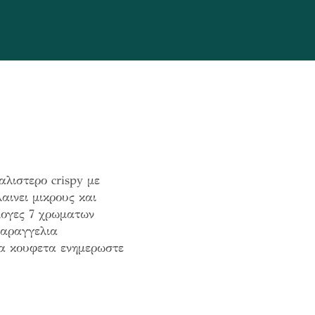
λιστερο crispy με
αινει μικρους και
λογες 7 χρωματων
παραγγελια
να κουφετα ενημερωστε