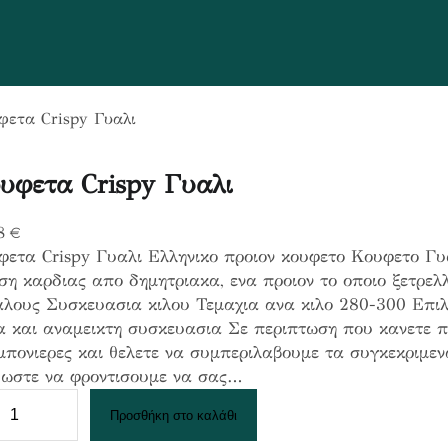
φετα Crispy Γυαλι
υφετα Crispy Γυαλι
8
€
ετα Crispy Γυαλι Ελληνικο προιον κουφετο Κουφετο Γυα
ση καρδιας απο δημητριακα, ενα προιον το οποιο ξετρελλ
αλους Συσκευασια κιλου Τεμαχια ανα κιλο 280-300 Επι
α και αναμεικτη συσκευασια Σε περιπτωση που κανετε 
μπονιερες και θελετε να συμπεριλαβουμε τα συγκεκριμε
 ωστε να φροντισουμε να σας…
Προσθήκη στο καλάθι