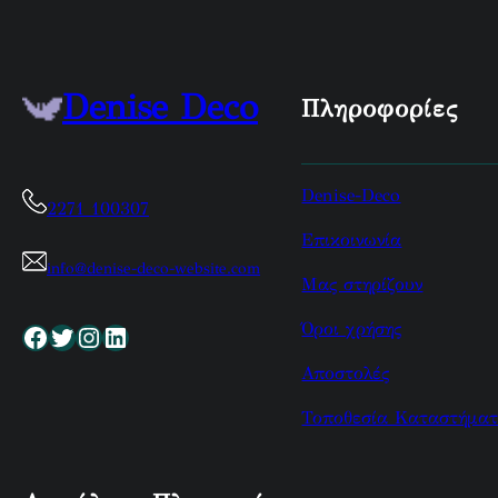
Denise Deco
Πληροφορίες
Denise-Deco
2271 100307
Επικοινωνία
info@denise-deco-website.com
Μας στηρίζουν
Όροι χρήσης
Facebook
Twitter
Instagram
Linkedin
Αποστολές
Τοποθεσία Καταστήματ