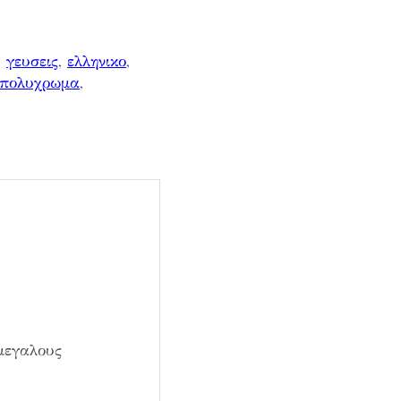
, 
γευσεις
, 
ελληνικο
, 
πολυχρωμα
, 
 μεγαλους