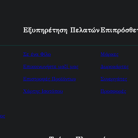
Εξυπηρέτηση Πελατών
Επιπρόσθε
Σε ένα Φίλο
Μάρκες
Επικοινωνήστε μαζί μας
Δωροκάρτες
Επιστροφές Προϊόντων
Συνεργάτες
Χάρτης Ισοτόπου
Προσφορές
ος