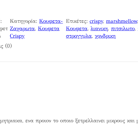
:
Κατηγορία:
Κουφετα-
Ετικέτες:
crispy
, 
marshmellow
φετ
Ζαχαρωτα
, 
Κουφετα
Κουφετα
, 
λιανικη
, 
πιτσιλωτο
, 
4
Crispy
στρογγυλα
, 
χονδρικη
ς (0)
ητριακα, ενα προιον το οποιο ξετρελλαινει μικρους και