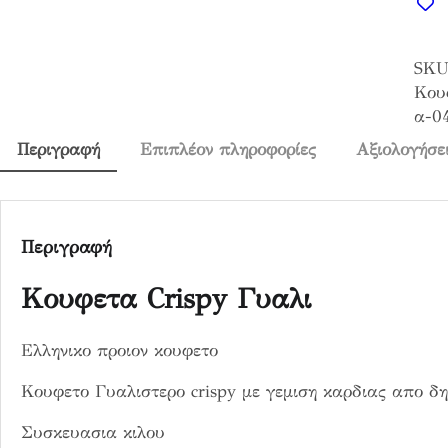
φ
ε
SKU
τ
Κου
α
α-0
C
r
Περιγραφή
Επιπλέον πληροφορίες
Αξιολογήσει
i
s
p
y
Περιγραφή
Γ
υ
Κουφετα Crispy Γυαλι
α
λ
Ελληνικο προιον κουφετο
ι
π
Κουφετο Γυαλιστερο crispy με γεμιση καρδιας απο δημ
ο
σ
Συσκευασια κιλου