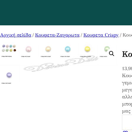
Αρχική σελίδα
/
Κουφετα-Ζαχαρωτα
/
Κουφετα Crispy
/ Κου
Κο
13,9
Κουφ
γεμι
μεγ
αλλ
μπο
μας
Κ
ο
υ