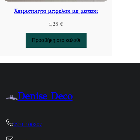
Χειροποιητο μπρελοκ με ματακι
1,28
€
Προσθήκη στο καλάθι
Denise Deco
2271 100307