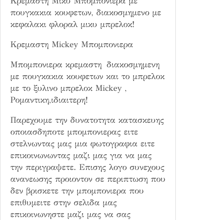
Κρεμαστη Μικυ Μπομπονιερα με
τ
πουγκακια κουφετων, διακοσμημενο με
η
κεφαλακι φλοραλ μικυ μπρελοκ!
τ
α
Κρεμαστη Mickey Μπομπονιερα
Μπομπονιερα κρεμαστη διακοσμημενη
με πουγκακια κουφετων και το μπρελοκ
με το ξυλινο μπρελοκ Mickey ,
Ρομαντικη,ιδιαιτερη!
Παρεχουμε την δυνατοτητα κατασκευης
οποιασδηποτε μπομπονιερας ειτε
στελνωντας μας μια φωτογραφια ειτε
επικοινωνωντας μαζι μας για να μας
την περιγραψετε. Επισης λογο συνεχους
ανανεωσης προιοντον σε περιπτωση που
δεν βρισκετε την μπομπονιερα που
επιθυμειτε στην σελιδα μας
επικοινωνηστε μαζι μας να σας