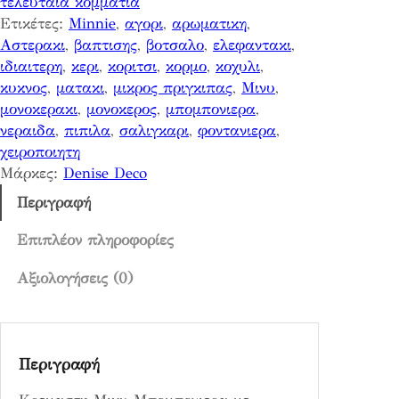
τελευταια κομματια
Μ
8
Ετικέτες:
Minnie
, 
αγορι
, 
αρωματικη
, 
ι
€
0
Αστερακι
, 
βαπτισης
, 
βοτσαλο
, 
ελεφαντακι
, 
κ
.
ιδιαιτερη
, 
κερι
, 
κοριτσι
, 
κορμο
, 
κοχυλι
, 
υ
€
κυκνος
, 
ματακι
, 
μικρος πριγκιπας
, 
Μινυ
, 
Μ
.
μονοκερακι
, 
μονοκερος
, 
μπομπονιερα
, 
π
νεραιδα
, 
πιπιλα
, 
σαλιγκαρι
, 
φοντανιερα
, 
ο
χειροποιητη
μ
Μάρκες:
Denise Deco
π
ο
Περιγραφή
ν
ι
Επιπλέον πληροφορίες
ε
Αξιολογήσεις (0)
ρ
α
π
ο
Περιγραφή
σ
ό