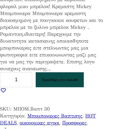
φλοραλ μικυ μπρελοκ! Κρεμαστη Mickey
g
έ
Μπομπονιερα Μπομπονιερα κρεμαστη
i
χ
διακοσμημενη με πουγκακια κουφετων και το
n
ο
μπρελοκ με το ξυλινο μπρελοκ Mickey ,
a
υ
Ρομαντικη,ιδιαιτερη! Παρεχουμε την
l
σ
δυνατοτητα κατασκευης οποιασδηποτε
p
α
μπομπονιερας ειτε στελνωντας μας μια
r
τ
φωτογραφια ειτε επικοινωνωντας μαζι μας
i
ι
για να μας την περιγραψετε. Επισης λογο
c
μ
συνεχους ανανεωσης…
e
ή
Κ
w
ε
Προσθήκη στο καλάθι
ρ
a
ί
ε
s
ν
μ
:
α
α
1
ι
SKU:
ΜΠΟΜ.Βαπτ 30
σ
,
:
Κατηγορία:
Μπομπονιερες Βαπτισης
, 
HOT
τ
4
0
DEALS
, 
οικονομικες αγορι
, 
Προσφορες
, 
η
0
,