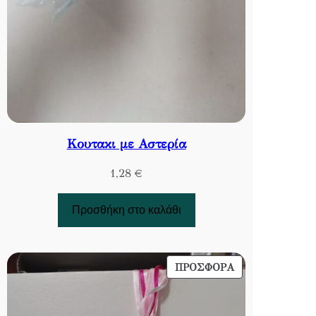
Κουτακι με Αστερία
1,28
€
Προσθήκη στο καλάθι
ΠΡΟΪΌΝ
ΠΡΟΣΦΟΡΆ
ΣΕ
ΠΡΟΣΦΟΡΆ