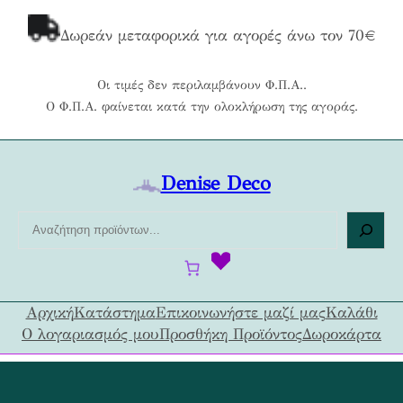
Μετάβαση
στο
Δωρεάν μεταφορικά για αγορές άνω τον 70€
περιεχόμενο
Οι τιμές δεν περιλαμβάνουν Φ.Π.Α..
Ο Φ.Π.Α. φαίνεται κατά την ολοκλήρωση της αγοράς.
Denise Deco
Α
ν
α
ζ
ή
Αρχική
Κατάστημα
Επικοινωνήστε μαζί μας
Καλάθι
τ
Ο λογαριασμός μου
Προσθήκη Προϊόντος
Δωροκάρτα
η
σ
η