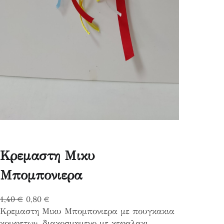
Κρεμαστη Μικυ
Μπομπονιερα
O
Η
1,40
€
0,80
€
Κρεμαστη Μικυ Μπομπονιερα με πουγκακια
r
τ
κουφετων, διακοσμημενο με κεφαλακι
i
ρ