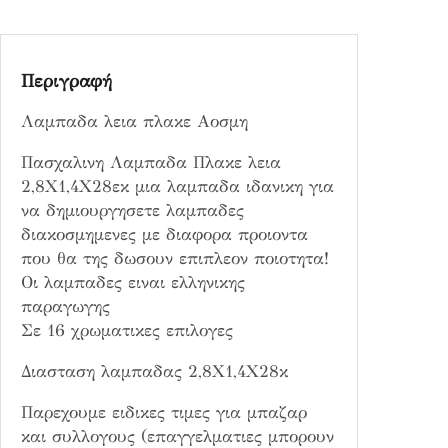
ο
σ
μ
Περιγραφή
η
π
Λαμπαδα λεια πλακε Αοσμη
ο
σ
Πασχαλινη Λαμπαδα Πλακε λεια
ό
2,8Χ1,4Χ28εκ μια λαμπαδα ιδανικη για
τ
να δημιουργησετε λαμπαδες
η
διακοσμημενες με διαφορα προιοντα
τ
που θα της δωσουν επιπλεον ποιοτητα!
α
Οι λαμπαδες ειναι ελληνικης
παραγωγης
Σε 16 χρωματικες επιλογες
Διασταση λαμπαδας 2,8Χ1,4Χ28κ
Παρεχουμε ειδικες τιμες για μπαζαρ
και συλλογους (επαγγελματιες μπορουν