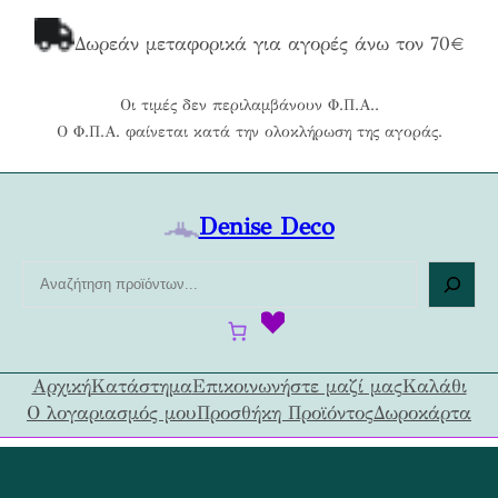
Μετάβαση
στο
Δωρεάν μεταφορικά για αγορές άνω τον 70€
περιεχόμενο
Οι τιμές δεν περιλαμβάνουν Φ.Π.Α..
Ο Φ.Π.Α. φαίνεται κατά την ολοκλήρωση της αγοράς.
Denise Deco
Α
ν
α
ζ
ή
Αρχική
Κατάστημα
Επικοινωνήστε μαζί μας
Καλάθι
τ
Ο λογαριασμός μου
Προσθήκη Προϊόντος
Δωροκάρτα
η
σ
η