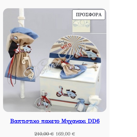
169,00 €.
ΠΡΟΪΌΝ
ΠΡΟΣΦΟΡΆ
ΣΕ
ΠΡΟΣΦΟΡΆ
Βαπτιστικο πακετο Μηχανακι DD6
Original
Η
210,00
€
169,00
€