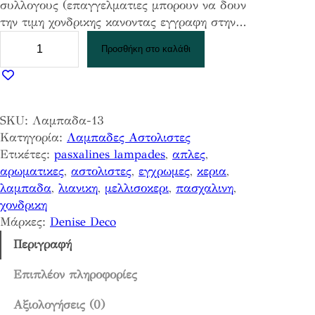
συλλογους (επαγγελματιες μπορουν να δουν
την τιμη χονδρικης κανοντας εγγραφη στην…
Λ
Προσθήκη στο καλάθι
α
μ
π
α
SKU:
Λαμπαδα-13
δ
Κατηγορία:
Λαμπαδες Αστολιστες
α
Ετικέτες:
pasxalines lampades
, 
απλες
, 
λ
αρωματικες
, 
αστολιστες
, 
εγχρωμες
, 
κερια
, 
ε
λαμπαδα
, 
λιανικη
, 
μελλισοκερι
, 
πασχαλινη
, 
ι
χονδρικη
α
Μάρκες:
Denise Deco
π
λ
Περιγραφή
α
κ
Επιπλέον πληροφορίες
ε
Αξιολογήσεις (0)
Α