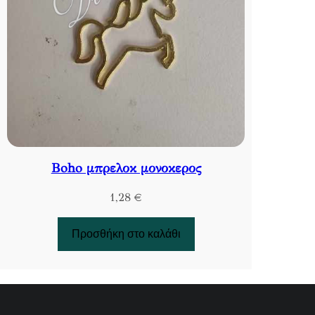
Βoho μπρελοκ μονοκερος
1,28
€
Προσθήκη στο καλάθι