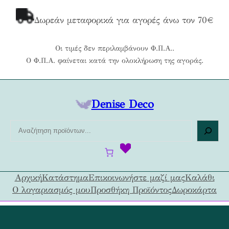
Μετάβαση
στο
Δωρεάν μεταφορικά για αγορές άνω τον 70€
περιεχόμενο
Οι τιμές δεν περιλαμβάνουν Φ.Π.Α..
Ο Φ.Π.Α. φαίνεται κατά την ολοκλήρωση της αγοράς.
Denise Deco
Α
ν
α
ζ
ή
Αρχική
Κατάστημα
Επικοινωνήστε μαζί μας
Καλάθι
τ
Ο λογαριασμός μου
Προσθήκη Προϊόντος
Δωροκάρτα
η
σ
η