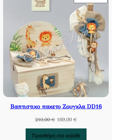
ΣΕ
ΠΡΟΣΦΟΡΆ
Βαπτιστικο πακετο Ζουγκλα DD16
Original
Η
210,00
€
169,00
€
price
τρέχουσα
was:
τιμή
Προσθήκη στο καλάθι