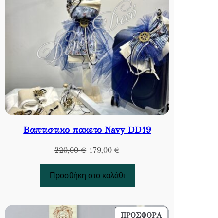
Βαπτιστικο πακετο Navy DD19
Original
Η
220,00
€
179,00
€
price
τρέχουσα
was:
τιμή
Προσθήκη στο καλάθι
220,00 €.
είναι:
179,00 €.
ΠΡΟΪΌΝ
ΠΡΟΣΦΟΡΆ