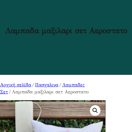
Λαμπαδα μαξιλαρι σετ Αεροστατο
Αρχική σελίδα
/
Πασχαλινα
/
Λαμπαδες
Σετ
/ Λαμπαδα μαξιλαρι σετ Αεροστατο