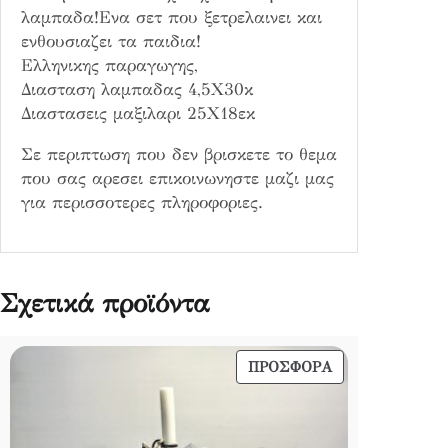
ο
λαμπαδα!Ενα σετ που ξετρελαινει και
π
ενθουσιαζει τα παιδια!
ο
Ελληνικης παραγωγης,
σ
Διασταση λαμπαδας 4,5Χ30κ
ό
Διαστασεις μαξιλαρι 25Χ18εκ
τ
η
Σε περιπτωση που δεν βρισκετε το θεμα
τ
που σας αρεσει επικοινωνηστε μαζι μας
α
για περισσοτερες πληροφοριες.
Σχετικά προϊόντα
ΠΡΟΪΌΝ
ΠΡΟΣΦΟΡΆ
ΣΕ
ΠΡΟΣΦΟΡΆ