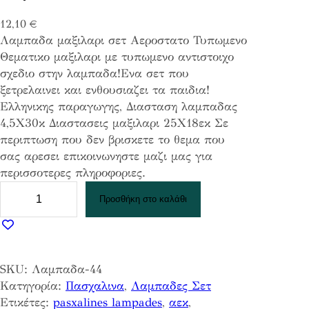
12,10
€
Λαμπαδα μαξιλαρι σετ Αεροστατο Τυπωμενο
Θεματικο μαξιλαρι με τυπωμενο αντιστοιχο
σχεδιο στην λαμπαδα!Ενα σετ που
ξετρελαινει και ενθουσιαζει τα παιδια!
Ελληνικης παραγωγης, Διασταση λαμπαδας
4,5Χ30κ Διαστασεις μαξιλαρι 25Χ18εκ Σε
περιπτωση που δεν βρισκετε το θεμα που
σας αρεσει επικοινωνηστε μαζι μας για
περισσοτερες πληροφοριες.
Λ
Προσθήκη στο καλάθι
α
μ
π
α
SKU:
Λαμπαδα-44
δ
Κατηγορία:
Πασχαλινα
, 
Λαμπαδες Σετ
α
Ετικέτες:
pasxalines lampades
, 
αεκ
, 
μ