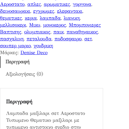
Αεροστατο
, 
απλες
, 
αρωματικες
, 
γοργονα
, 
α
δεινοσαυρακι
, 
εγχρωμες
, 
ελεφαντακι
, 
ξ
θεματικες
, 
κερια
, 
λαμπαδα
, 
λιανικη
, 
ι
μελλισοκερι
, 
Μικυ
, 
μονοκερος
, 
Μπομπονιερες
λ
Βαπτισης
, 
ολυμπιακος
, 
παικ
, 
παναθηναικος
, 
α
πασχαλινη
, 
πεταλουδα
, 
ποδοσφαιρο
, 
σετ
, 
ρ
σουπερ μαριο
, 
χονδρικη
ι
Μάρκες:
Denise Deco
σ
ε
Περιγραφή
τ
Α
Αξιολογήσεις (0)
ε
ρ
ο
Περιγραφή
σ
τ
Λαμπαδα μαξιλαρι σετ Αεροστατο
α
Τυπωμενο Θεματικο μαξιλαρι με
τ
τυπωμενο αντιστοιχο σχεδιο στην