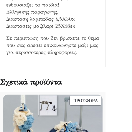
ενθουσιαζει τα παιδια!
π
Ελληνικης παραγωγης,
ο
Διασταση λαμπαδας 4,5Χ30κ
σ
Διαστασεις μαξιλαρι 25Χ18εκ
ό
τ
Σε περιπτωση που δεν βρισκετε το θεμα
η
που σας αρεσει επικοινωνηστε μαζι μας
τ
για περισσοτερες πληροφοριες.
α
Σχετικά προϊόντα
ΠΡΟΪΌΝ
ΠΡΟΣΦΟΡΆ
ΣΕ
ΠΡΟΣΦΟΡΆ