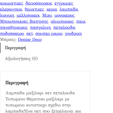
αρωματικες
, 
δεινοσαυρακι
, 
εγχρωμες
, 
α
ελεφαντακι
, 
θεματικες
, 
κερια
, 
λαμπαδα
, 
ξ
λιανικη
, 
μελλισοκερι
, 
Μικυ
, 
μονοκερος
, 
ι
Μπομπονιερες Βαπτισης
, 
ολυμπιακος
, 
παικ
, 
λ
παναθηναικος
, 
πασχαλινη
, 
πεταλουδα
, 
α
ποδοσφαιρο
, 
σετ
, 
σουπερ μαριο
, 
χονδρικη
ρ
Μάρκες:
Denise Deco
ι
σ
Περιγραφή
ε
τ
Αξιολογήσεις (0)
π
ε
τ
Περιγραφή
α
λ
Λαμπαδα μαξιλαρι σετ πεταλουδα
ο
Τυπωμενο Θεματικο μαξιλαρι με
υ
τυπωμενο αντιστοιχο σχεδιο στην
δ
λαμπαδα!Ενα σετ που ξετρελαινει και
α