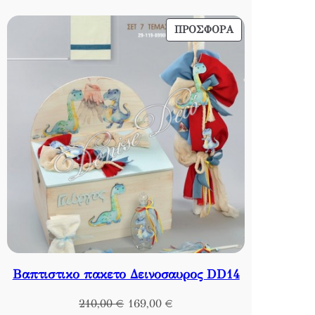
169,00 €.
ΠΡΟΪΌΝ
ΠΡΟΣΦΟΡΆ
ΣΕ
ΠΡΟΣΦΟΡΆ
Βαπτιστικο πακετο Δεινοσαυρος DD14
Original
Η
210,00
€
169,00
€