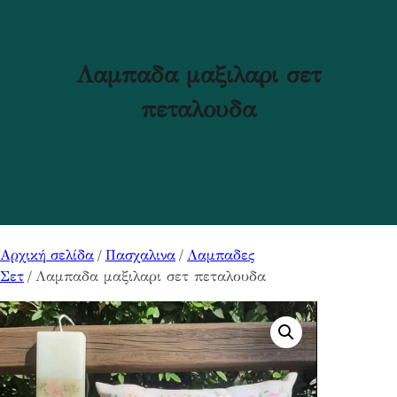
Λαμπαδα μαξιλαρι σετ
πεταλουδα
Αρχική σελίδα
/
Πασχαλινα
/
Λαμπαδες
Σετ
/ Λαμπαδα μαξιλαρι σετ πεταλουδα