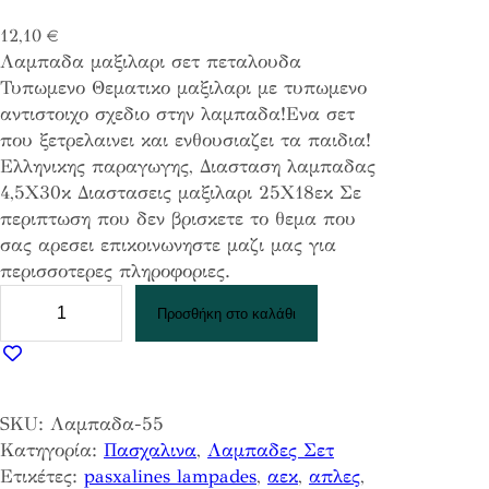
12,10
€
Λαμπαδα μαξιλαρι σετ πεταλουδα
Τυπωμενο Θεματικο μαξιλαρι με τυπωμενο
αντιστοιχο σχεδιο στην λαμπαδα!Ενα σετ
που ξετρελαινει και ενθουσιαζει τα παιδια!
Ελληνικης παραγωγης, Διασταση λαμπαδας
4,5Χ30κ Διαστασεις μαξιλαρι 25Χ18εκ Σε
περιπτωση που δεν βρισκετε το θεμα που
σας αρεσει επικοινωνηστε μαζι μας για
περισσοτερες πληροφοριες.
Λ
Προσθήκη στο καλάθι
α
μ
π
α
SKU:
Λαμπαδα-55
δ
Κατηγορία:
Πασχαλινα
, 
Λαμπαδες Σετ
α
Ετικέτες:
pasxalines lampades
, 
αεκ
, 
απλες
, 
μ