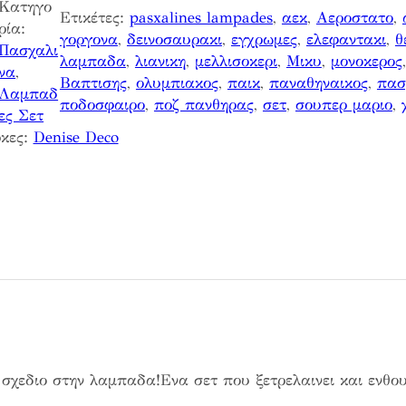
Κατηγο
Ετικέτες:
pasxalines lampades
, 
αεκ
, 
Αεροστατο
, 
ρία:
γοργονα
, 
δεινοσαυρακι
, 
εγχρωμες
, 
ελεφαντακι
, 
θ
Πασχαλι
λαμπαδα
, 
λιανικη
, 
μελλισοκερι
, 
Μικυ
, 
μονοκερος
να
, 
Βαπτισης
, 
ολυμπιακος
, 
παικ
, 
παναθηναικος
, 
πασ
Λαμπαδ
ποδοσφαιρο
, 
ποζ πανθηρας
, 
σετ
, 
σουπερ μαριο
, 
ες Σετ
κες:
Denise Deco
σχεδιο στην λαμπαδα!Ενα σετ που ξετρελαινει και ενθου