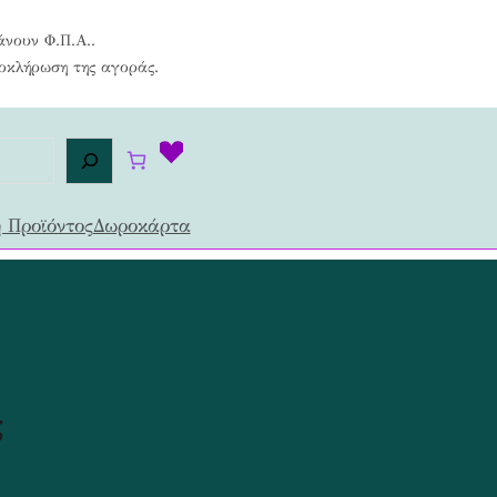
άνουν Φ.Π.Α..
λοκλήρωση της αγοράς.
 Προϊόντος
Δωροκάρτα
ς