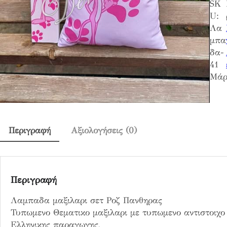
SK
U:
Λα
μπα
δα-
41
Μάρ
Περιγραφή
Αξιολογήσεις (0)
Περιγραφή
Λαμπαδα μαξιλαρι σετ Ροζ Πανθηρας
Τυπωμενο Θεματικο μαξιλαρι με τυπωμενο αντιστοιχο 
Ελληνικης παραγωγης,