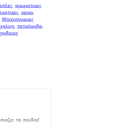
απλες
, 
αρωματικες
, 
εματικες
, 
κερια
, 
, 
Μπομπονιερες
χαλινη
, 
πεταλουδα
, 
χονδρικη
σιαζει τα παιδια!