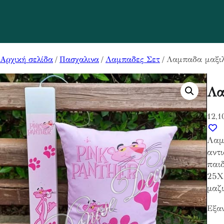
Αρχική σελίδα
/
Πασχαλινα
/
Λαμπαδες Σετ
/ Λαμπαδα μαξιλ
Λα
12,1
Λαμ
αντι
παι
25Χ1
μαζι
Εξαν