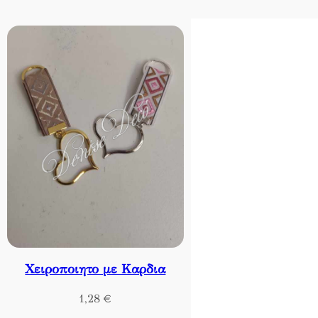
Χειροποιητο με Καρδια
1,28
€