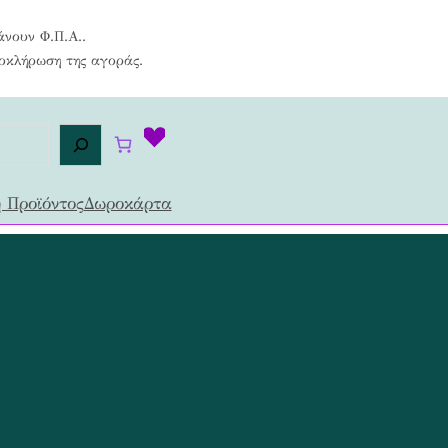
άνουν Φ.Π.Α..
λοκλήρωση της αγοράς.
 Προϊόντος
Δωροκάρτα