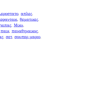
Αεροστατο
, 
απλες
, 
λεφαντακι
, 
θεματικες
, 
γκιπας
, 
Μικυ
, 
 
παικ
, 
παναθηναικος
, 
ας
, 
σετ
, 
σουπερ μαριο
, 