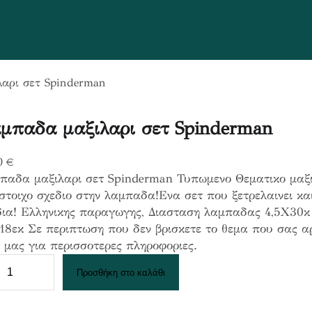
αρι σετ Spinderman
μπαδα μαξιλαρι σετ Spinderman
0
€
παδα μαξιλαρι σετ Spinderman Τυπωμενο Θεματικο μαξι
στοιχο σχεδιο στην λαμπαδα!Ενα σετ που ξετρελαινει και
δια! Ελληνικης παραγωγης, Διασταση λαμπαδας 4,5Χ30κ 
8εκ Σε περιπτωση που δεν βρισκετε το θεμα που σας αρ
 μας για περισσοτερες πληροφοριες.
Προσθήκη στο καλάθι