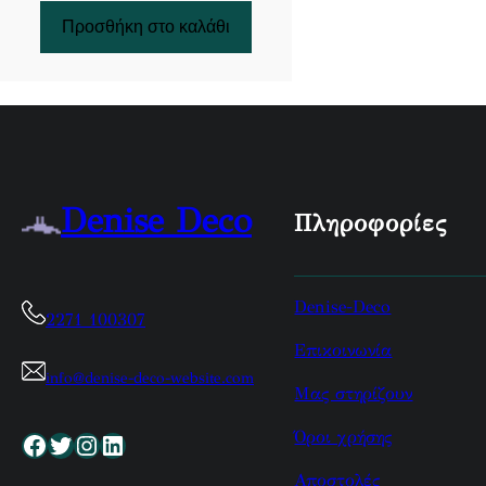
Προσθήκη στο καλάθι
Denise Deco
Πληροφορίες
Denise-Deco
2271 100307
Επικοινωνία
info@denise-deco-website.com
Μας στηρίζουν
Όροι χρήσης
Facebook
Twitter
Instagram
Linkedin
Αποστολές