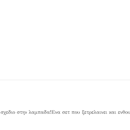
σχεδιο στην λαμπαδα!Ενα σετ που ξετρελαινει και ενθου