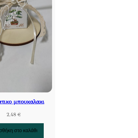
τικο μπουκαλακι
2,48
€
θήκη στο καλάθι