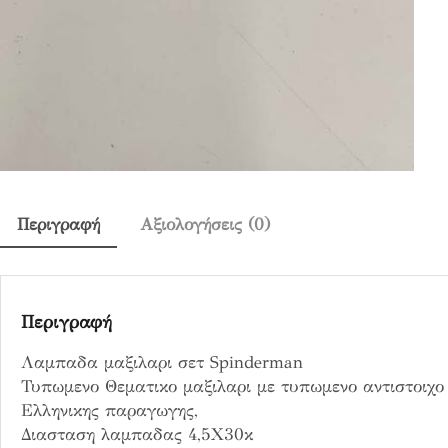
d
e
r
m
a
n
π
ο
σ
ό
Περιγραφή
Αξιολογήσεις (0)
τ
η
τ
α
Περιγραφή
Λαμπαδα μαξιλαρι σετ Spinderman
Τυπωμενο Θεματικο μαξιλαρι με τυπωμενο αντιστοιχο 
Ελληνικης παραγωγης,
Διασταση λαμπαδας 4,5Χ30κ