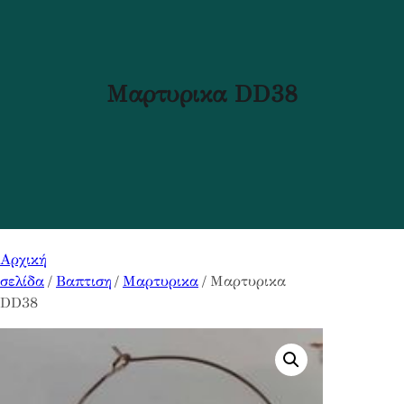
Μαρτυρικα DD38
Αρχική
σελίδα
/
Βαπτιση
/
Μαρτυρικα
/ Μαρτυρικα
DD38