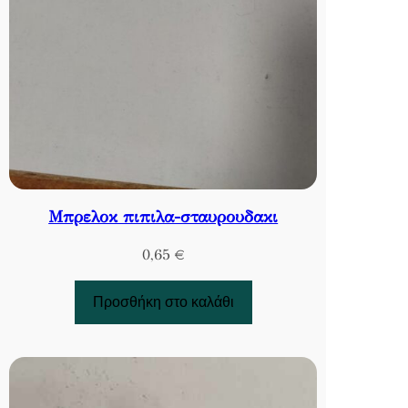
Μπρελοκ πιπιλα-σταυρουδακι
0,65
€
Προσθήκη στο καλάθι