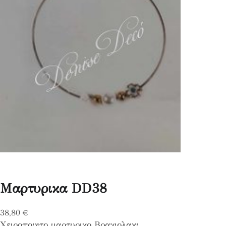
Μαρτυρικα DD38
38,80
€
Χειροποιητο μαρτυρικο Βραχιολακι.