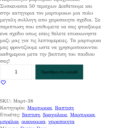
Συσκευασια 50 τεμαχιων Διαθετουμε και
στην κατηγορια τον μαρτυρικων μια πολυ
μεγαλη συλλογη απο χειροποιητα σχεδια. Σε
περιπτωση που επιθυμειτε να σας φτιαξουμε
ενα σχεδιο οπως εσεις θελετε επικοιωνηστε
μαζι μας για τις λεπτομερειες. Τα μαρτυρικα
μας φροντιζουμε ωστε να χρησιμοποιουνται
καθημερινα μετα την βαπτιση του παιδιου
σας!
Μ
Προσθήκη στο καλάθι
α
ρ
τ
υ
SKU:
Μαρτ-38
ρ
Κατηγορία:
Μαρτυρικα
, 
Βαπτιση
ι
Ετικέτες:
βαπτιση
, 
βραχιολακι
, 
Μαρτυρικα
, 
κ
μπρελοκ
, 
οικονομικα
, 
χειροποιητα
α