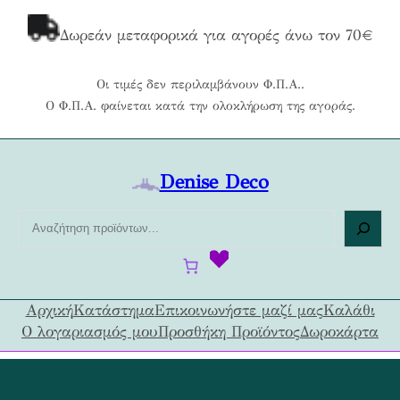
Μετάβαση
στο
Δωρεάν μεταφορικά για αγορές άνω τον 70€
περιεχόμενο
Οι τιμές δεν περιλαμβάνουν Φ.Π.Α..
Ο Φ.Π.Α. φαίνεται κατά την ολοκλήρωση της αγοράς.
Denise Deco
Α
ν
α
ζ
ή
Αρχική
Κατάστημα
Επικοινωνήστε μαζί μας
Καλάθι
τ
Ο λογαριασμός μου
Προσθήκη Προϊόντος
Δωροκάρτα
η
σ
η