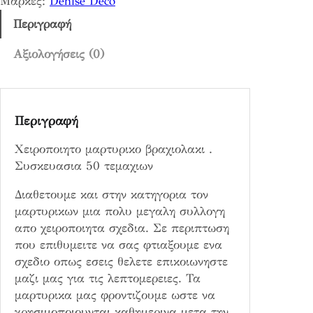
Μάρκες:
Denise Deco
D
D
Περιγραφή
3
8
Αξιολογήσεις (0)
π
ο
σ
Περιγραφή
ό
τ
Χειροποιητο μαρτυρικο βραχιολακι .
η
Συσκευασια 50 τεμαχιων
τ
α
Διαθετουμε και στην κατηγορια τον
μαρτυρικων μια πολυ μεγαλη συλλογη
απο χειροποιητα σχεδια. Σε περιπτωση
που επιθυμειτε να σας φτιαξουμε ενα
σχεδιο οπως εσεις θελετε επικοιωνηστε
μαζι μας για τις λεπτομερειες. Τα
μαρτυρικα μας φροντιζουμε ωστε να
χρησιμοποιουνται καθημερινα μετα την