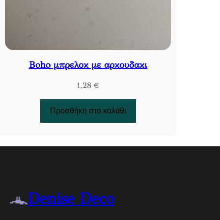
Boho μπρελοκ με αρκουδακι
1,28
€
Προσθήκη στο καλάθι
Denise Deco