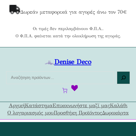
Μετάβαση
στο
Δωρεάν μεταφορικά για αγορές άνω τον 70€
περιεχόμενο
Οι τιμές δεν περιλαμβάνουν Φ.Π.Α..
Ο Φ.Π.Α. φαίνεται κατά την ολοκλήρωση της αγοράς.
Denise Deco
Α
ν
α
ζ
ή
Αρχική
Κατάστημα
Επικοινωνήστε μαζί μας
Καλάθι
τ
Ο λογαριασμός μου
Προσθήκη Προϊόντος
Δωροκάρτα
η
σ
η