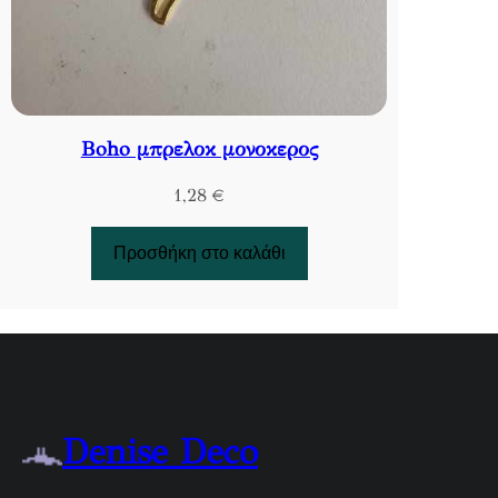
Βoho μπρελοκ μονοκερος
1,28
€
Προσθήκη στο καλάθι
Denise Deco