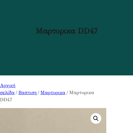
Μαρτυρικα DD47
Αρχική
σελίδα
/
Βαπτιση
/
Μαρτυρικα
/ Μαρτυρικα
DD47