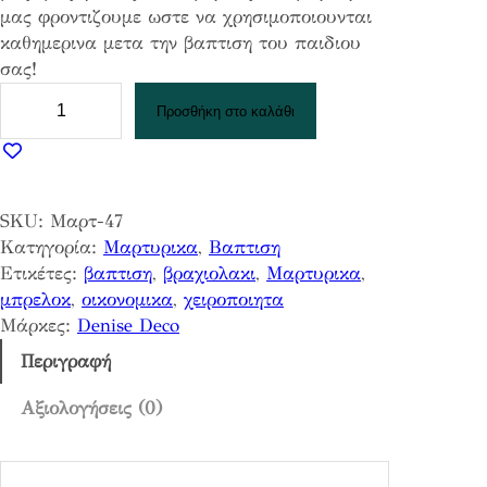
μας φροντιζουμε ωστε να χρησιμοποιουνται
καθημερινα μετα την βαπτιση του παιδιου
σας!
Μ
Προσθήκη στο καλάθι
α
ρ
τ
υ
SKU:
Μαρτ-47
ρ
Κατηγορία:
Μαρτυρικα
, 
Βαπτιση
ι
Ετικέτες:
βαπτιση
, 
βραχιολακι
, 
Μαρτυρικα
, 
κ
μπρελοκ
, 
οικονομικα
, 
χειροποιητα
α
Μάρκες:
Denise Deco
D
D
Περιγραφή
4
7
Αξιολογήσεις (0)
π
ο
σ