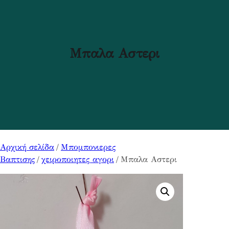
Μπαλα Αστερι
Αρχική σελίδα
/
Μπομπονιερες
Βαπτισης
/
χειροποιητες αγορι
/ Μπαλα Αστερι