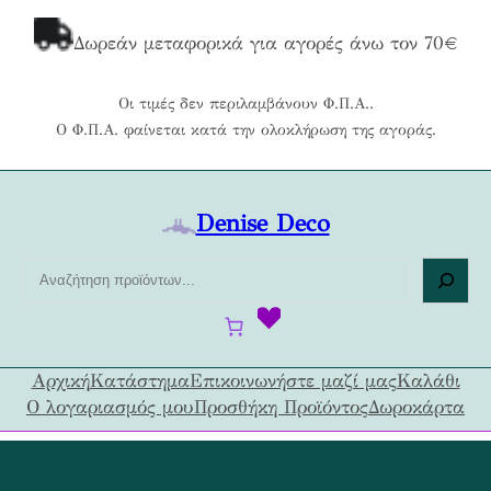
Μετάβαση
στο
Δωρεάν μεταφορικά για αγορές άνω τον 70€
περιεχόμενο
Οι τιμές δεν περιλαμβάνουν Φ.Π.Α..
Ο Φ.Π.Α. φαίνεται κατά την ολοκλήρωση της αγοράς.
Denise Deco
Α
ν
α
ζ
ή
Αρχική
Κατάστημα
Επικοινωνήστε μαζί μας
Καλάθι
τ
Ο λογαριασμός μου
Προσθήκη Προϊόντος
Δωροκάρτα
η
σ
η