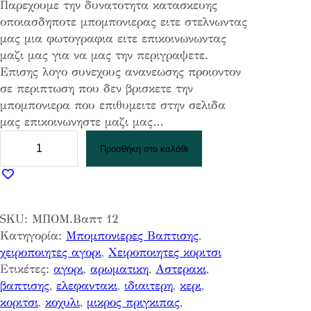
Παρεχουμε την δυνατοτητα κατασκευης
οποιασδηποτε μπομπονιερας ειτε στελνωντας
μας μια φωτογραφια ειτε επικοινωνωντας
μαζι μας για να μας την περιγραψετε.
Επισης λογο συνεχους ανανεωσης προιοντον
σε περιπτωση που δεν βρισκετε την
μπομπονιερα που επιθυμειτε στην σελιδα
μας επικοινωνηστε μαζι μας…
Μ
Προσθήκη στο καλάθι
π
α
λ
α
SKU:
ΜΠΟΜ.Βαπτ 12
Α
Κατηγορία:
Μπομπονιερες Βαπτισης
, 
σ
χειροποιητες αγορι
, 
Χειροποιητες κοριτσι
τ
Ετικέτες:
αγορι
, 
αρωματικη
, 
Αστερακι
, 
ε
βαπτισης
, 
ελεφαντακι
, 
ιδιαιτερη
, 
κερι
, 
ρ
κοριτσι
, 
κοχυλι
, 
μικρος πριγκιπας
, 
ι