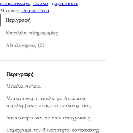
μπομπονιερα
, 
πιπιλα
, 
χειροποιητη
π
Μάρκες:
Denise Deco
ο
σ
Περιγραφή
ό
τ
Επιπλέον πληροφορίες
η
Αξιολογήσεις (0)
τ
α
Περιγραφή
Μπαλα Αστερι
Μπομπονιερα μπαλα με Αστερακι,
περιλαμβανει κουφετα επιλογης σας.
Δυνατοτητα και σε σιελ αποχρωσεις
Παρεχουμε την δυνατοτητα κατασκευης