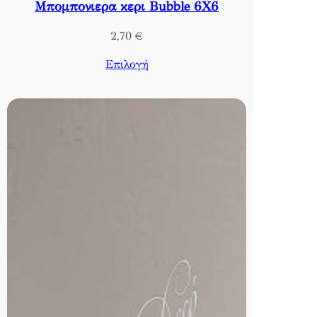
Μπομπονιερα κερι Bubble 6X6
2,70
€
Επιλογή