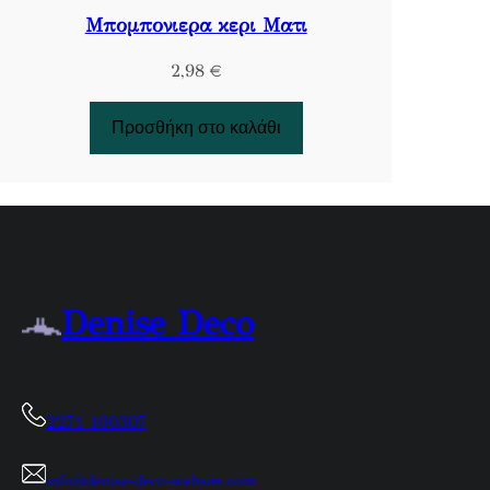
Μπομπονιερα κερι Ματι
2,98
€
Προσθήκη στο καλάθι
Denise Deco
2271 100307
info@denise-deco-website.com