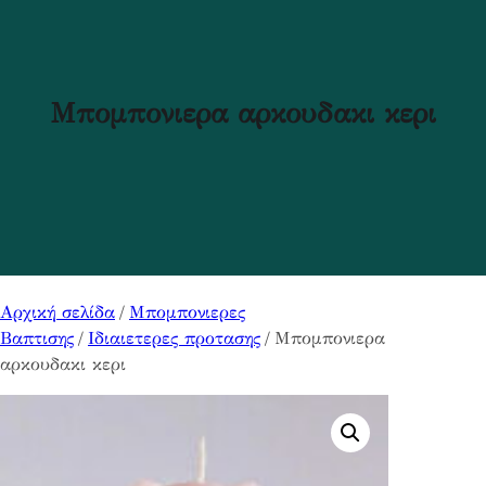
Μπομπονιερα αρκουδακι κερι
Αρχική σελίδα
/
Μπομπονιερες
Βαπτισης
/
Ιδιαιετερες προτασης
/ Μπομπονιερα
αρκουδακι κερι