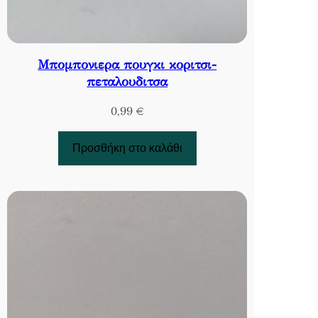
Μπομπονιερα πουγκι κοριτσι-
πεταλουδιτσα
0,99
€
Προσθήκη στο καλάθι