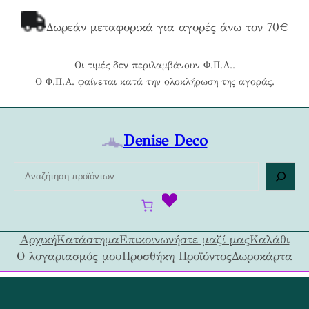
Μετάβαση
στο
Δωρεάν μεταφορικά για αγορές άνω τον 70€
περιεχόμενο
Οι τιμές δεν περιλαμβάνουν Φ.Π.Α..
Ο Φ.Π.Α. φαίνεται κατά την ολοκλήρωση της αγοράς.
Denise Deco
Α
ν
α
ζ
ή
Αρχική
Κατάστημα
Επικοινωνήστε μαζί μας
Καλάθι
τ
Ο λογαριασμός μου
Προσθήκη Προϊόντος
Δωροκάρτα
η
σ
η