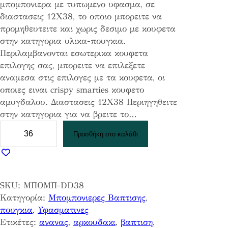
μπομπονιερα με τυπωμενο υφασμα, σε
διαστασεις 12Χ38, το οποιο μπορειτε να
προμηθευτειτε και χωρις δεσιμο με κουφετα
στην κατηγορια υλικα-πουγκια.
Περιλαμβανονται εσωτερικα κουφετα
επιλογης σας, μπορειτε να επιλεξετε
αναμεσα στις επιλογες με τα κουφετα, οι
οποιες ειναι crispy smarties κουφετο
αμυγδαλου. Διαστασεις 12Χ38 Περιηγηθειτε
στην κατηγορια για να βρειτε το…
Μ
Προσθήκη στο καλάθι
π
ο
μ
π
SKU:
ΜΠΟΜΠ-DD38
ο
Κατηγορία:
Μπομπονιερες Βαπτισης
, 
ν
πουγκια
, 
Υφασματινες
ι
Ετικέτες:
ανανας
, 
αρκουδακι
, 
βαπτιση
, 
ε