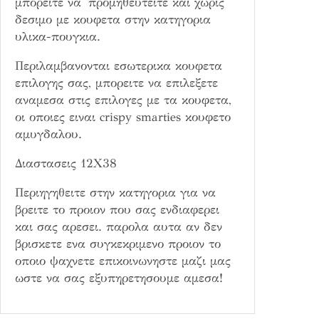
μπορειτε να προμηθευτειτε και χωρις
π
δεσιμο με κουφετα στην κατηγορια
ο
υλικα-πουγκια.
σ
Περιλαμβανονται εσωτερικα κουφετα
ό
επιλογης σας, μπορειτε να επιλεξετε
τ
αναμεσα στις επιλογες με τα κουφετα,
η
οι οποιες ειναι crispy smarties κουφετο
τ
αμυγδαλου.
α
Διαστασεις 12Χ38
Περιηγηθειτε στην κατηγορια για να
βρειτε το προιον που σας ενδιαφερει
και σας αρεσει. παρολα αυτα αν δεν
βρισκετε ενα συγκεκριμενο προιον το
οποιο ψαχνετε επικοινωνηστε μαζι μας
ωστε να σας εξυπηρετησουμε αμεσα!