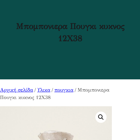
Μπομπονιερα Πουγκι κυκνος
12Χ38
Αρχική σελίδα
/
Υλικα
/
πουγκια
/ Μπομπονιερα
Πουγκι κυκνος 12Χ38