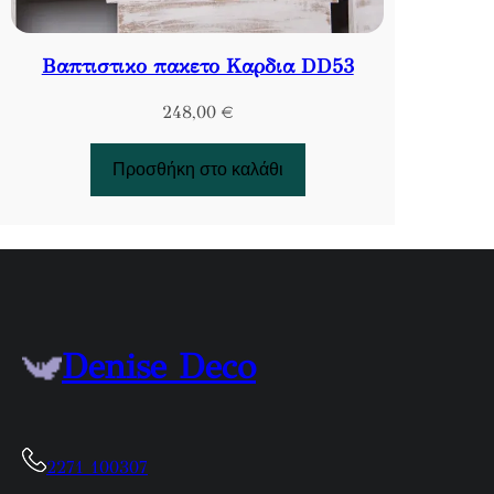
Βαπτιστικο πακετο Καρδια DD53
248,00
€
Προσθήκη στο καλάθι
Denise Deco
2271 100307