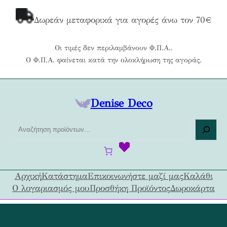
Μετάβαση
στο
Δωρεάν μεταφορικά για αγορές άνω τον 70€
περιεχόμενο
Οι τιμές δεν περιλαμβάνουν Φ.Π.Α..
Ο Φ.Π.Α. φαίνεται κατά την ολοκλήρωση της αγοράς.
Denise Deco
Α
ν
α
ζ
ή
Αρχική
Κατάστημα
Επικοινωνήστε μαζί μας
Καλάθι
τ
Ο λογαριασμός μου
Προσθήκη Προϊόντος
Δωροκάρτα
η
σ
η