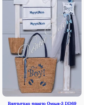
Βαπτιστικο πακετο Ονομα-3 DD69