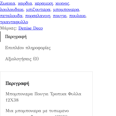
Ζωακια
, 
καρδια
, 
κεραμικη
, 
κυκνος
, 
ρ
λουλουδακι
, 
μπιζουτιερα
, 
μπομπονιερα
, 
α
πεταλουδα
, 
πορσελανινη
, 
πουγκι
, 
πουλακι
, 
Π
τριανταφυλλο
ο
Μάρκες:
Denise Deco
υ
γ
Περιγραφή
κ
ι
Επιπλέον πληροφορίες
Τ
Αξιολογήσεις (0)
ρ
ο
π
ι
Περιγραφή
κ
α
Μπομπονιερα Πουγκι Τροπικα Φυλλα
Φ
12Χ38
υ
λ
Μια μπομπονιερα με τυπωμενο
λ