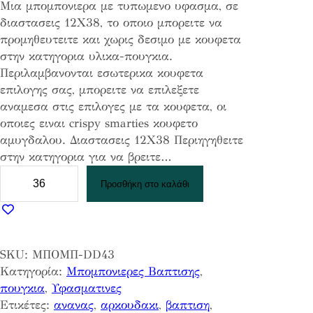
Μια μπομπονιερα με τυπωμενο υφασμα, σε
διαστασεις 12Χ38, το οποιο μπορειτε να
προμηθευτειτε και χωρις δεσιμο με κουφετα
στην κατηγορια υλικα-πουγκια.
Περιλαμβανονται εσωτερικα κουφετα
επιλογης σας, μπορειτε να επιλεξετε
αναμεσα στις επιλογες με τα κουφετα, οι
οποιες ειναι crispy smarties κουφετο
αμυγδαλου. Διαστασεις 12Χ38 Περιηγηθειτε
στην κατηγορια για να βρειτε…
Μ
Προσθήκη στο καλάθι
π
ο
μ
π
SKU:
ΜΠΟΜΠ-DD43
ο
Κατηγορία:
Μπομπονιερες Βαπτισης
, 
ν
πουγκια
, 
Υφασματινες
ι
Ετικέτες:
ανανας
, 
αρκουδακι
, 
βαπτιση
, 
ε