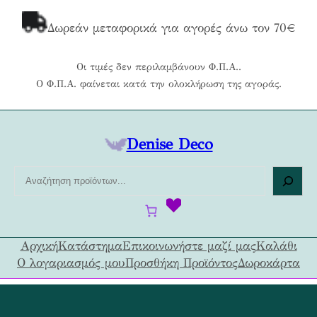
Μετάβαση
στο
Δωρεάν μεταφορικά για αγορές άνω τον 70€
περιεχόμενο
Οι τιμές δεν περιλαμβάνουν Φ.Π.Α..
Ο Φ.Π.Α. φαίνεται κατά την ολοκλήρωση της αγοράς.
Denise Deco
Α
ν
α
ζ
ή
Αρχική
Κατάστημα
Επικοινωνήστε μαζί μας
Καλάθι
τ
Ο λογαριασμός μου
Προσθήκη Προϊόντος
Δωροκάρτα
η
σ
η