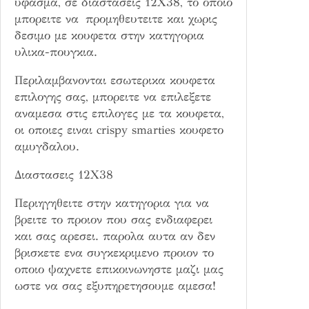
υφασμα, σε διαστασεις 12Χ38, το οποιο
α
μπορειτε να προμηθευτειτε και χωρις
1
δεσιμο με κουφετα στην κατηγορια
2
υλικα-πουγκια.
Χ
Περιλαμβανονται εσωτερικα κουφετα
3
επιλογης σας, μπορειτε να επιλεξετε
8
αναμεσα στις επιλογες με τα κουφετα,
π
οι οποιες ειναι crispy smarties κουφετο
ο
αμυγδαλου.
σ
ό
Διαστασεις 12Χ38
τ
η
Περιηγηθειτε στην κατηγορια για να
τ
βρειτε το προιον που σας ενδιαφερει
α
και σας αρεσει. παρολα αυτα αν δεν
βρισκετε ενα συγκεκριμενο προιον το
οποιο ψαχνετε επικοινωνηστε μαζι μας
ωστε να σας εξυπηρετησουμε αμεσα!