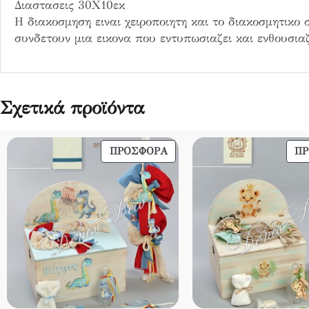
Διαστασεις 30Χ10εκ
σ
Η διακοσμηση ειναι χειροποιητη και το διακοσμητικο 
ό
συνδετουν μια εικονα που εντυπωσιαζει και ενθουσιαζ
τ
η
τ
α
Σχετικά προϊόντα
ΠΡΟΪΌΝ
ΠΡΟΣΦΟΡΆ
Π
ΣΕ
ΠΡΟΣΦΟΡΆ