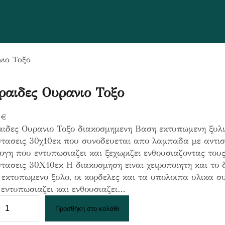
νιο Τοξο
ραιδες Ουρανιο Τοξο
0
€
αιδες Ουρανιο Τοξο διακοσμημενη Βαση εκτυπωμενη ξυλι
στασεις 30χ10εκ που συνοδευεται απο λαμπαδα με αντισ
ογη που εντυπωσιαζει και ξεχωριζει ενθουσιαζοντας του
τασεις 30Χ10εκ Η διακοσμηση ειναι χειροποιητη και το δ
εκτυπωμενο ξυλο, οι κορδελες και τα υπολοιπα υλικα συ
εντυπωσιαζει και ενθουσιαζει…
Προσθήκη στο καλάθι