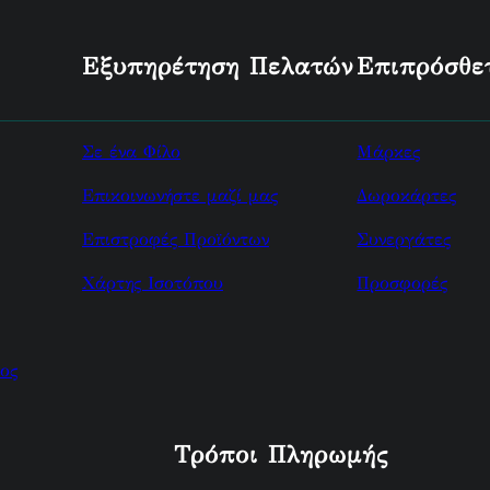
Εξυπηρέτηση Πελατών
Επιπρόσθε
Σε ένα Φίλο
Μάρκες
Επικοινωνήστε μαζί μας
Δωροκάρτες
Επιστροφές Προϊόντων
Συνεργάτες
Χάρτης Ισοτόπου
Προσφορές
ος
Τρόποι Πληρωμής