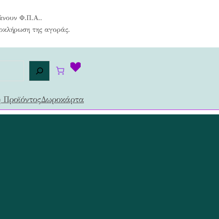
άνουν Φ.Π.Α..
λοκλήρωση της αγοράς.
 Προϊόντος
Δωροκάρτα