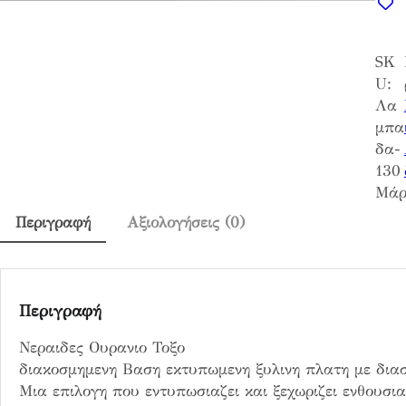
α
ι
SK
δ
U:
ε
Λα
ς
μπα
Ο
δα-
υ
130
ρ
Μάρ
α
ν
Περιγραφή
Αξιολογήσεις (0)
ι
ο
Τ
ο
Περιγραφή
ξ
Νεραιδες Ουρανιο Τοξο
ο
διακοσμημενη Βαση εκτυπωμενη ξυλινη πλατη με διασ
π
Μια επιλογη που εντυπωσιαζει και ξεχωριζει ενθουσι
ο