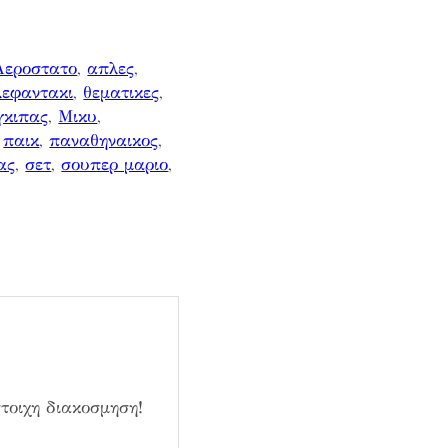
Αεροστατο
, 
απλες
, 
λεφαντακι
, 
θεματικες
, 
γκιπας
, 
Μικυ
, 
 
παικ
, 
παναθηναικος
, 
ας
, 
σετ
, 
σουπερ μαριο
, 
τοιχη διακοσμηση!