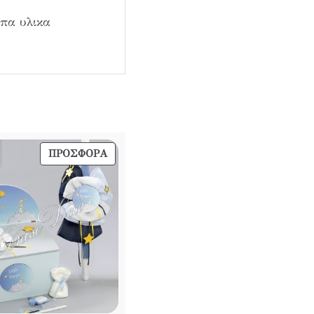
ιπα υλικα
ΠΡΟΪΌΝ
ΠΡΟΣΦΟΡΆ
ΣΕ
ΠΡΟΣΦΟΡΆ