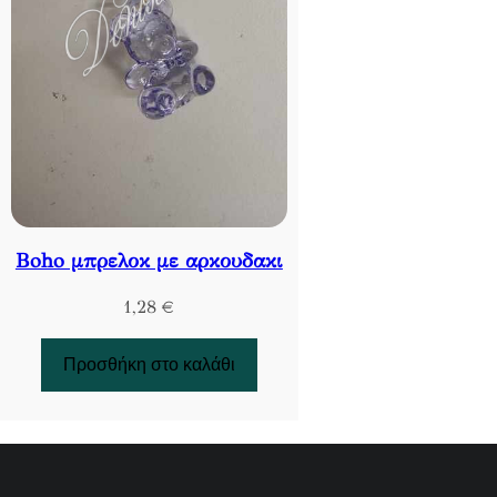
Boho μπρελοκ με αρκουδακι
1,28
€
Προσθήκη στο καλάθι