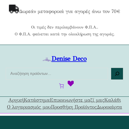
Μετάβαση
στο
Δωρεάν μεταφορικά για αγορές άνω τον 70€
περιεχόμενο
Οι τιμές δεν περιλαμβάνουν Φ.Π.Α..
Ο Φ.Π.Α. φαίνεται κατά την ολοκλήρωση της αγοράς.
Denise Deco
Α
ν
α
ζ
ή
Αρχική
Κατάστημα
Επικοινωνήστε μαζί μας
Καλάθι
τ
Ο λογαριασμός μου
Προσθήκη Προϊόντος
Δωροκάρτα
η
σ
η