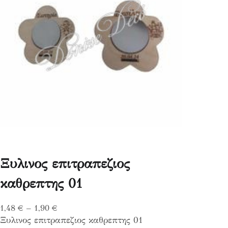
Ξυλινος επιτραπεζιος
καθρεπτης 01
P
1,48
€
–
1,90
€
Ξυλινος επιτραπεζιος καθρεπτης 01
r