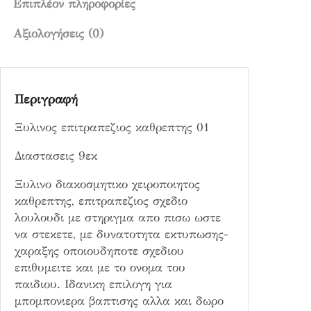
ρ
Επιπλέον πληροφορίες
ε
Αξιολογήσεις (0)
π
τ
η
ς
Περιγραφή
0
1
Ξυλινος επιτραπεζιος καθρεπτης 01
π
ο
Διαστασεις 9εκ
σ
Ξυλινο διακοσμητικο χειροποιητος
ό
καθρεπτης, επιτραπεζιος σχεδιο
τ
λουλουδι με στηριγμα απο πισω ωστε
η
να στεκετε, με δυνατοτητα εκτυπωσης-
τ
χαραξης οποιουδηποτε σχεδιου
α
επιθυμειτε και με το ονομα του
παιδιου. Ιδανικη επιλογη για
μπομπονιερα βαπτισης αλλα και δωρο