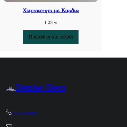
Χειροποιητο με Καρδια
1,28
€
Προσθήκη στο καλάθι
Denise Deco
2271 100307