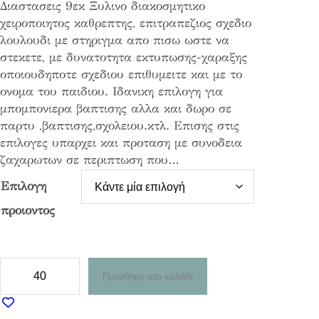
Διαστασεις 9εκ Ξυλινο διακοσμητικο
i
χειροποιητος καθρεπτης, επιτραπεζιος σχεδιο
c
λουλουδι με στηριγμα απο πισω ωστε να
e
στεκετε, με δυνατοτητα εκτυπωσης-χαραξης
r
οποιουδηποτε σχεδιου επιθυμειτε και με το
a
ονομα του παιδιου. Ιδανικη επιλογη για
n
μπομπονιερα βαπτισης αλλα και δωρο σε
g
παρτυ ,βαπτισης,σχολειου.κτλ. Επισης στις
e
επιλογες υπαρχει και προταση με συνοδεια
:
ζαχαρωτων σε περιπτωση που…
1
,
Επιλογη
4
προιοντος
8
€
t
Ξ
Προσθήκη στο καλάθι
h
υ
r
λ
o
ι