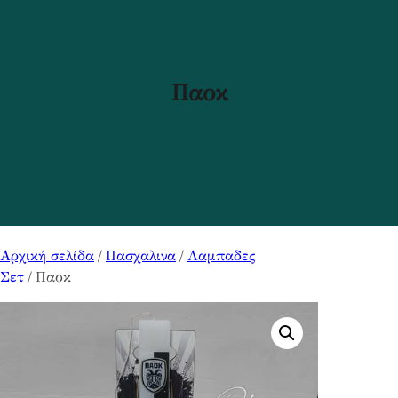
Παοκ
Αρχική σελίδα
/
Πασχαλινα
/
Λαμπαδες
Σετ
/ Παοκ