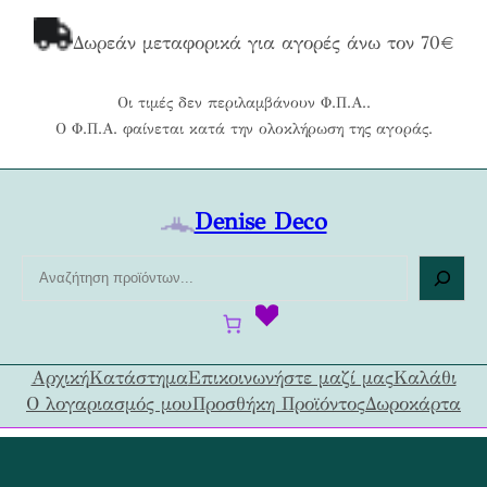
Μετάβαση
στο
Δωρεάν μεταφορικά για αγορές άνω τον 70€
περιεχόμενο
Οι τιμές δεν περιλαμβάνουν Φ.Π.Α..
Ο Φ.Π.Α. φαίνεται κατά την ολοκλήρωση της αγοράς.
Denise Deco
Α
ν
α
ζ
ή
Αρχική
Κατάστημα
Επικοινωνήστε μαζί μας
Καλάθι
τ
Ο λογαριασμός μου
Προσθήκη Προϊόντος
Δωροκάρτα
η
σ
η