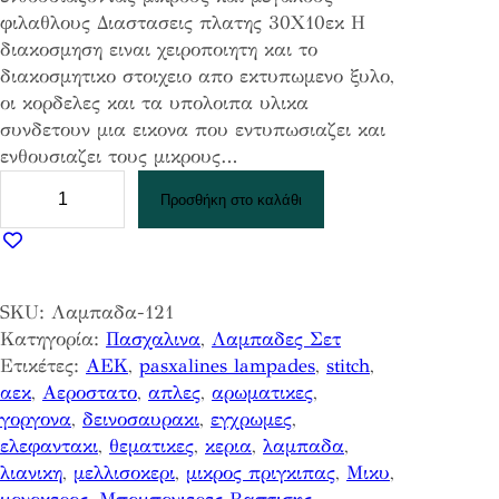
φιλαθλους Διαστασεις πλατης 30Χ10εκ Η
διακοσμηση ειναι χειροποιητη και το
διακοσμητικο στοιχειο απο εκτυπωμενο ξυλο,
οι κορδελες και τα υπολοιπα υλικα
συνδετουν μια εικονα που εντυπωσιαζει και
ενθουσιαζει τους μικρους…
Π
Προσθήκη στο καλάθι
α
ο
κ
π
SKU:
Λαμπαδα-121
ο
Κατηγορία:
Πασχαλινα
, 
Λαμπαδες Σετ
σ
Ετικέτες:
AEK
, 
pasxalines lampades
, 
stitch
, 
ό
αεκ
, 
Αεροστατο
, 
απλες
, 
αρωματικες
, 
τ
γοργονα
, 
δεινοσαυρακι
, 
εγχρωμες
, 
η
ελεφαντακι
, 
θεματικες
, 
κερια
, 
λαμπαδα
, 
τ
λιανικη
, 
μελλισοκερι
, 
μικρος πριγκιπας
, 
Μικυ
, 
α