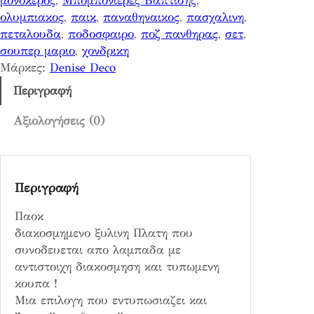
μονοκερος
, 
Μπομπονιερες Βαπτισης
, 
ολυμπιακος
, 
παικ
, 
παναθηναικος
, 
πασχαλινη
, 
πεταλουδα
, 
ποδοσφαιρο
, 
ποζ πανθηρας
, 
σετ
, 
σουπερ μαριο
, 
χονδρικη
Μάρκες:
Denise Deco
Περιγραφή
Αξιολογήσεις (0)
Περιγραφή
Παοκ
διακοσμημενο ξυλινη Πλατη που
συνοδευεται απο λαμπαδα με
αντιστοιχη διακοσμηση και τυπωμενη
κουπα !
Μια επιλογη που εντυπωσιαζει και