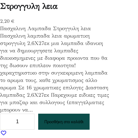
Στρογγυλη λεια
2,20
€
Πασχαλινη Λαμπαδα Στρογγυλη λεια
Πασχαλινη λαμπαδα λεια αρωματικη
στρογγυλη 2,6Χ27εκ μια λαμπαδα ιδανικη
για να δημιουργησετε λαμπαδες
διακοσμημενες με διαφορα προιοντα που θα
της δωσουν επιπλεον ποιοτητα!
χαραχτηριστικο στην συγκεκριμενη λαμπαδα
το αρωμα τους, καθε χρωματισμος αλλο
αρωμα Σε 16 χρωματικες επιλογες Διασταση
λαμπαδας 2,6Χ27εκ Παρεχουμε ειδικες τιμες
για μπαζαρ και συλλογους (επαγγελματιες
μπορουν να…
Π
Προσθήκη στο καλάθι
α
σ