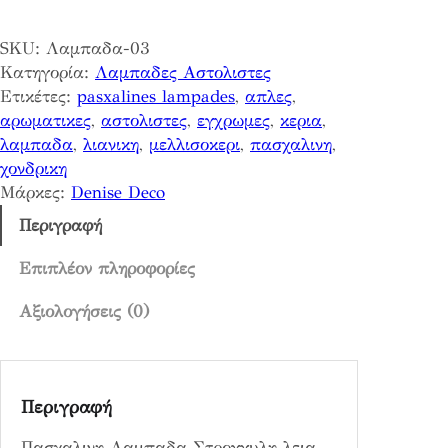
χ
α
SKU:
Λαμπαδα-03
λ
Κατηγορία:
Λαμπαδες Αστολιστες
ι
Ετικέτες:
pasxalines lampades
, 
απλες
, 
ν
αρωματικες
, 
αστολιστες
, 
εγχρωμες
, 
κερια
, 
η
λαμπαδα
, 
λιανικη
, 
μελλισοκερι
, 
πασχαλινη
, 
Λ
χονδρικη
α
Μάρκες:
Denise Deco
μ
π
Περιγραφή
α
δ
Επιπλέον πληροφορίες
α
Αξιολογήσεις (0)
Σ
τ
ρ
ο
Περιγραφή
γ
γ
Πασχαλινη Λαμπαδα Στρογγυλη λεια