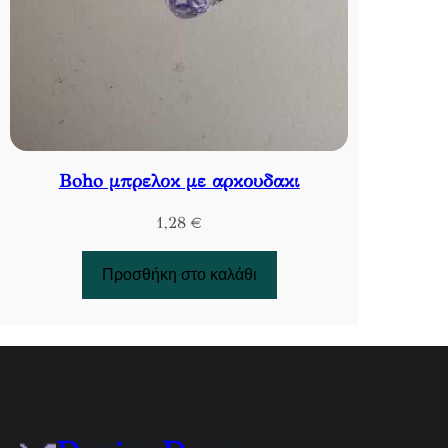
Boho μπρελοκ με αρκουδακι
1,28
€
Προσθήκη στο καλάθι