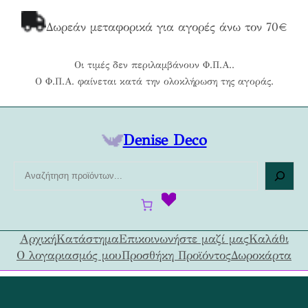
Μετάβαση
στο
Δωρεάν μεταφορικά για αγορές άνω τον 70€
περιεχόμενο
Οι τιμές δεν περιλαμβάνουν Φ.Π.Α..
Ο Φ.Π.Α. φαίνεται κατά την ολοκλήρωση της αγοράς.
Denise Deco
Α
ν
α
ζ
ή
Αρχική
Κατάστημα
Επικοινωνήστε μαζί μας
Καλάθι
τ
Ο λογαριασμός μου
Προσθήκη Προϊόντος
Δωροκάρτα
η
σ
η