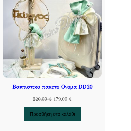
Βαπτιστικο πακετο Ονομα DD20
Original
Η
220,00
€
179,00
€
price
τρέχουσα
was:
τιμή
Προσθήκη στο καλάθι
220,00 €.
είναι:
179,00 €.