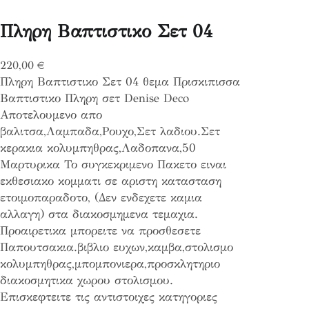
Πληρη Βαπτιστικο Σετ 04
220,00
€
Πληρη Βαπτιστικο Σετ 04 θεμα Πρισκιπισσα
Βαπτιστικο Πληρη σετ Denise Deco
Αποτελουμενο απο
βαλιτσα,Λαμπαδα,Ρουχο,Σετ λαδιου.Σετ
κερακια κολυμπηθρας,Λαδοπανα,50
Μαρτυρικα Το συγκεκριμενο Πακετο ειναι
εκθεσιακο κομματι σε αριστη κατασταση
ετοιμοπαραδοτο, (Δεν ενδεχετε καμια
αλλαγη) στα διακοσμημενα τεμαχια.
Προαιρετικα μπορειτε να προσθεσετε
Παπουτσακια.βιβλιο ευχων,καμβα,στολισμο
κολυμπηθρας,μπομπονιερα,προσκλητηριο
διακοσμητικα χωρου στολισμου.
Επισκεφτειτε τις αντιστοιχες κατηγοριες