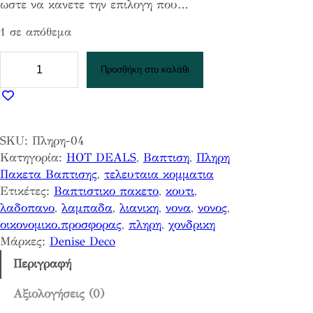
ωστε να κανετε την επιλογη που…
1 σε απόθεμα
Π
Προσθήκη στο καλάθι
λ
η
ρ
η
SKU:
Πληρη-04
Β
Κατηγορία:
HOT DEALS
, 
Βαπτιση
, 
Πληρη
α
Πακετα Βαπτισης
, 
τελευταια κομματια
π
Ετικέτες:
Βαπτιστικο πακετο
, 
κουτι
, 
τ
λαδοπανο
, 
λαμπαδα
, 
λιανικη
, 
νονα
, 
νονος
, 
ι
οικονομικο.προσφορας
, 
πληρη
, 
χονδρικη
σ
Μάρκες:
Denise Deco
τ
ι
Περιγραφή
κ
ο
Αξιολογήσεις (0)
Σ