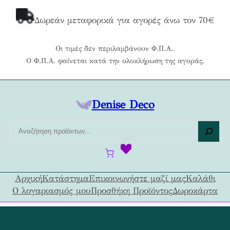
Μετάβαση
στο
Δωρεάν μεταφορικά για αγορές άνω τον 70€
περιεχόμενο
Οι τιμές δεν περιλαμβάνουν Φ.Π.Α..
Ο Φ.Π.Α. φαίνεται κατά την ολοκλήρωση της αγοράς.
Denise Deco
Α
ν
α
ζ
ή
Αρχική
Κατάστημα
Επικοινωνήστε μαζί μας
Καλάθι
τ
Ο λογαριασμός μου
Προσθήκη Προϊόντος
Δωροκάρτα
η
σ
η