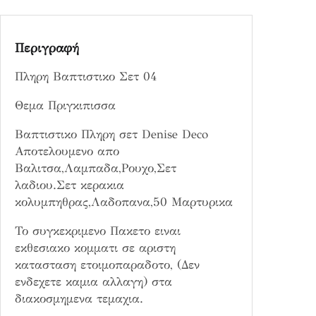
ε
τ
Περιγραφή
0
4
Πληρη Βαπτιστικο Σετ 04
π
ο
Θεμα Πριγκιπισσα
σ
ό
Βαπτιστικο Πληρη σετ Denise Deco
τ
Αποτελουμενο απο
η
Βαλιτσα,Λαμπαδα,Ρουχο,Σετ
τ
λαδιου.Σετ κερακια
α
κολυμπηθρας,Λαδοπανα,50 Μαρτυρικα
Το συγκεκριμενο Πακετο ειναι
εκθεσιακο κομματι σε αριστη
κατασταση ετοιμοπαραδοτο, (Δεν
ενδεχετε καμια αλλαγη) στα
διακοσμημενα τεμαχια.