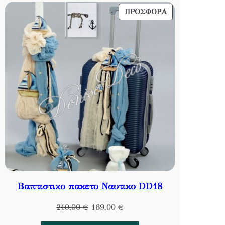
ΠΡΟΪΌΝ
ΠΡΟΣΦΟΡΆ
ΣΕ
ΠΡΟΣΦΟΡΆ
Βαπτιστικο πακετο Ναυτικο DD18
Original
Η
210,00
€
169,00
€
price
τρέχουσα