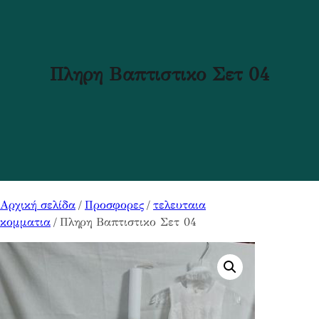
Πληρη Βαπτιστικο Σετ 04
Αρχική σελίδα
/
Προσφορες
/
τελευταια
κομματια
/ Πληρη Βαπτιστικο Σετ 04