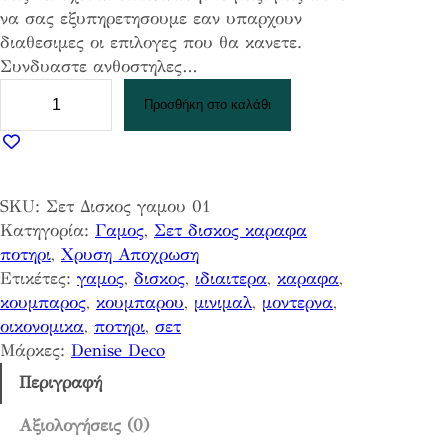
να σας εξυπηρετησουμε εαν υπαρχουν
διαθεσιμες οι επιλογες που θα κανετε.
Συνδυαστε ανθοστηλες…
Σ
Προσθήκη στο καλάθι
ε
τ
Δ
ι
SKU:
Σετ Δισκος γαμου 01
σ
Κατηγορία:
Γαμος
, 
Σετ δισκος καραφα
κ
ποτηρι
, 
Χρυση Αποχρωση
ο
Ετικέτες:
γαμος
, 
δισκος
, 
ιδιαιτερα
, 
καραφα
, 
ς
κουμπαρος
, 
κουμπαρου
, 
μινιμαλ
, 
μοντερνα
, 
γ
οικονομικα
, 
ποτηρι
, 
σετ
α
Μάρκες:
Denise Deco
μ
ο
Περιγραφή
υ
0
Αξιολογήσεις (0)