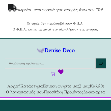
Μετάβαση
στο
Δωρεάν μεταφορικά για αγορές άνω τον 70€
περιεχόμενο
Οι τιμές δεν περιλαμβάνουν Φ.Π.Α..
Ο Φ.Π.Α. φαίνεται κατά την ολοκλήρωση της αγοράς.
Denise Deco
Α
ν
α
ζ
ή
Αρχική
Κατάστημα
Επικοινωνήστε μαζί μας
Καλάθι
τ
Ο λογαριασμός μου
Προσθήκη Προϊόντος
Δωροκάρτα
η
σ
η