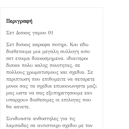
1
π
ο
Περιγραφή
σ
ό
Σετ Δισκος γαμου 01
τ
η
Σετ δισκος καραφα ποτηρι. Και εδω
τ
διαθετουμε μια μεγαλη συλλογη απο
α
σετ ετοιμα διακοσμημενα. ιδιαιτεροι
δισκοι πολυ καλης ποιοτητας, σε
πολλους χρωματισμους και σχεδια. Σε
περιπτωση που επιθυμειτε να σεταρετε
μονοι σας τα σχεδια επικοινωνηστε μαζι
μας ωστε να σας εξυπηρετησουμε εαν
υπαρχουν διαθεσιμες οι επιλογες που
θα κανετε.
Συνδυαστε ανθοστηλες για τις
λαμπαδες σε αντιστοιχο σχεδιο με τον