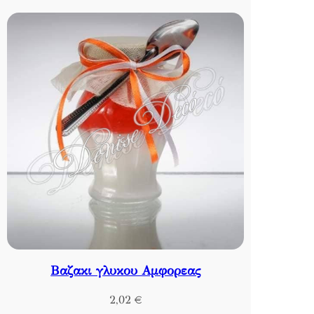
Βαζακι γλυκου Αμφορεας
2,02
€