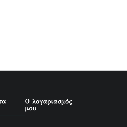
τα
Ο λογαριασμός
μου