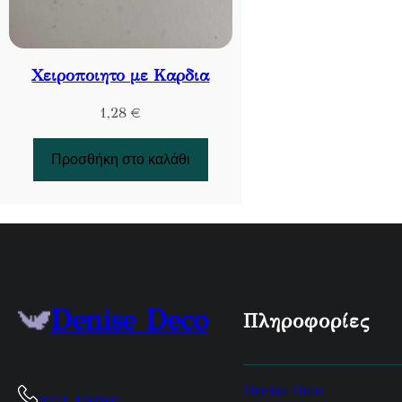
Χειροποιητο με Καρδια
1,28
€
Προσθήκη στο καλάθι
Denise Deco
Πληροφορίες
Denise-Deco
2271 100307