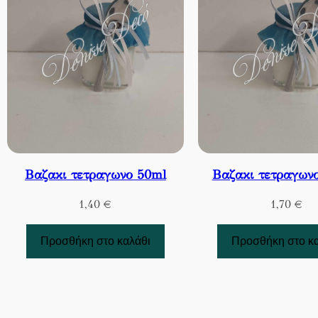
Βαζακι τετραγωνο 50ml
Βαζακι τετραγων
1,40
€
1,70
€
Προσθήκη στο καλάθι
Προσθήκη στο κ