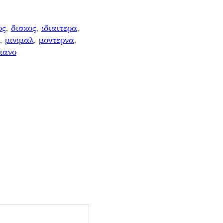
ος
, 
δισκος
, 
ιδιαιτερα
, 
, 
μινιμαλ
, 
μοντερνα
, 
ιανο