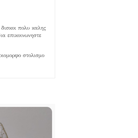
 δισκοι πολυ καλης
ια επικοινωνηστε
οιομορφο στολισμο