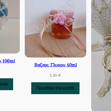
ο 106ml
Βαζακι Γλυκου 40ml
1,31
€
αλάθι
Προσθήκη στο καλάθι