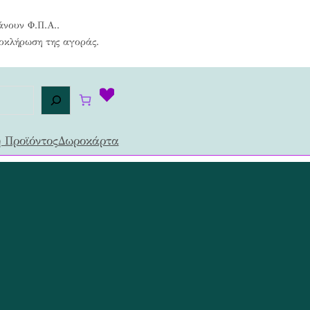
άνουν Φ.Π.Α..
λοκλήρωση της αγοράς.
 Προϊόντος
Δωροκάρτα