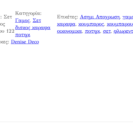
Κατηγορία:
:
Σετ
Ετικέτες:
Ασημι Αποχρωση
, 
γαμ
Γαμος
, 
Σετ
ος
καραφα
, 
κουμπαρος
, 
κουμπαρου
δισκος καραφα
ου 122
οικονομικα
, 
ποτηρι
, 
σετ
, 
φλωρεντ
ποτηρι
κες:
Denise Deco