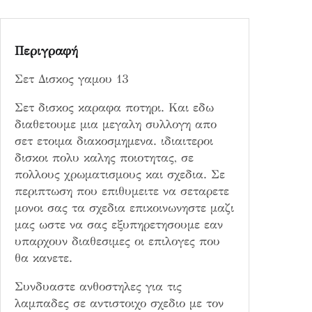
3
π
ο
Περιγραφή
σ
ό
Σετ Δισκος γαμου 13
τ
η
Σετ δισκος καραφα ποτηρι. Και εδω
τ
διαθετουμε μια μεγαλη συλλογη απο
α
σετ ετοιμα διακοσμημενα. ιδιαιτεροι
δισκοι πολυ καλης ποιοτητας, σε
πολλους χρωματισμους και σχεδια. Σε
περιπτωση που επιθυμειτε να σεταρετε
μονοι σας τα σχεδια επικοινωνηστε μαζι
μας ωστε να σας εξυπηρετησουμε εαν
υπαρχουν διαθεσιμες οι επιλογες που
θα κανετε.
Συνδυαστε ανθοστηλες για τις
λαμπαδες σε αντιστοιχο σχεδιο με τον