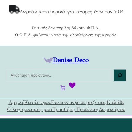
Μετάβαση
στο
Δωρεάν μεταφορικά για αγορές άνω τον 70€
περιεχόμενο
Οι τιμές δεν περιλαμβάνουν Φ.Π.Α..
Ο Φ.Π.Α. φαίνεται κατά την ολοκλήρωση της αγοράς.
Denise Deco
Α
ν
α
ζ
ή
Αρχική
Κατάστημα
Επικοινωνήστε μαζί μας
Καλάθι
τ
Ο λογαριασμός μου
Προσθήκη Προϊόντος
Δωροκάρτα
η
σ
η