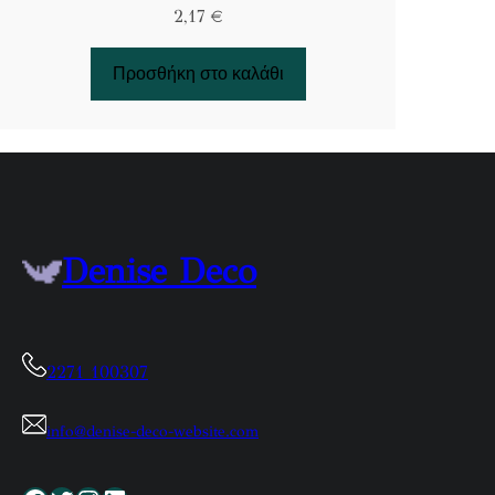
2,17
€
Προσθήκη στο καλάθι
Denise Deco
2271 100307
info@denise-deco-website.com