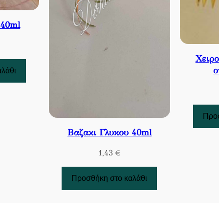
 40ml
Χειρ
ο
αλάθι
Προσ
Βαζακι Γλυκου 40ml
1,43
€
Προσθήκη στο καλάθι