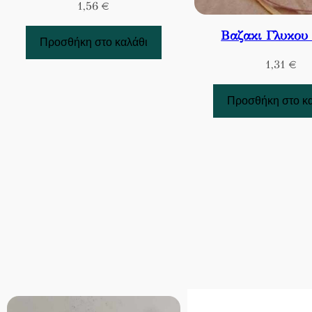
1,56
€
Βαζακι Γλυκου
Προσθήκη στο καλάθι
1,31
€
Προσθήκη στο κ