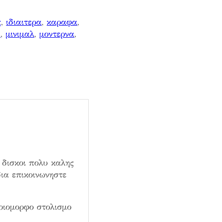
ς
, 
ιδιαιτερα
, 
καραφα
, 
υ
, 
μινιμαλ
, 
μοντερνα
, 
 δισκοι πολυ καλης
ια επικοινωνηστε
οιομορφο στολισμο