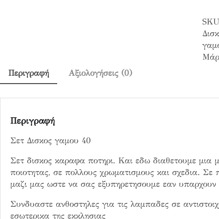
ι
SKU
σ
Δισκ
κ
γαμ
ο
Μάρ
ς
γ
Περιγραφή
Αξιολογήσεις (0)
α
μ
ο
υ
Περιγραφή
4
Σετ Δισκος γαμου 40
0
π
Σετ δισκος καραφα ποτηρι. Και εδω διαθετουμε μια μ
ο
ποιοτητας, σε πολλους χρωματισμους και σχεδια. Σε 
σ
μαζι μας ωστε να σας εξυπηρετησουμε εαν υπαρχουν δ
ό
τ
Συνδυαστε ανθοστηλες για τις λαμπαδες σε αντιστοιχ
η
εσωτερικα της εκκλησιας