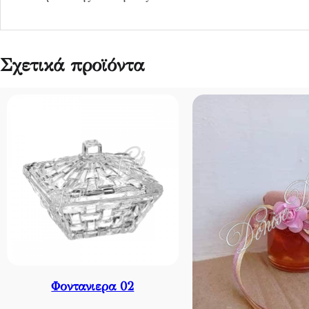
τ
α
Σχετικά προϊόντα
Φοντανιερα 02