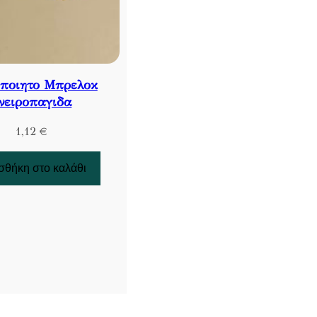
οποιητο Μπρελοκ
νειροπαγιδα
1,12
€
θήκη στο καλάθι