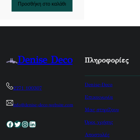
Προσθήκη στο καλάθι
Denise Deco
Πληροφορίες
Denise-Deco
2271 100307
Επικοινωνία
info@denise-deco-website.com
Μας στηρίζουν
Όροι χρήσης
Facebook
Twitter
Instagram
Linkedin
Αποστολές