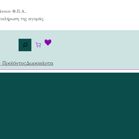
άνουν Φ.Π.Α..
λοκλήρωση της αγοράς.
 Προϊόντος
Δωροκάρτα