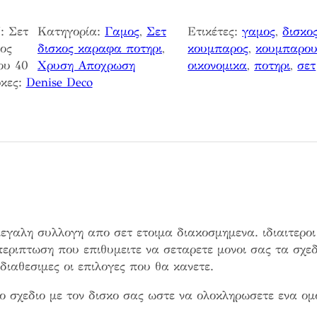
:
Σετ
Κατηγορία:
Γαμος
, 
Σετ
Ετικέτες:
γαμος
, 
δισκο
ος
δισκος καραφα ποτηρι
, 
κουμπαρος
, 
κουμπαρο
ου 40
Χρυση Αποχρωση
οικονομικα
, 
ποτηρι
, 
σετ
κες:
Denise Deco
εγαλη συλλογη απο σετ ετοιμα διακοσμημενα. ιδιαιτεροι
περιπτωση που επιθυμειτε να σεταρετε μονοι σας τα σχεδ
ιαθεσιμες οι επιλογες που θα κανετε.
ο σχεδιο με τον δισκο σας ωστε να ολοκληρωσετε ενα ομ