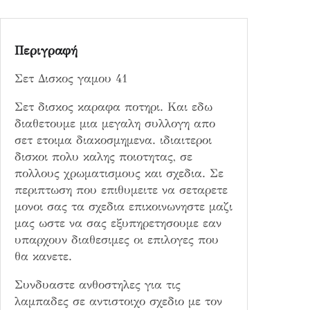
1
π
ο
Περιγραφή
σ
ό
Σετ Δισκος γαμου 41
τ
η
Σετ δισκος καραφα ποτηρι. Και εδω
τ
διαθετουμε μια μεγαλη συλλογη απο
α
σετ ετοιμα διακοσμημενα. ιδιαιτεροι
δισκοι πολυ καλης ποιοτητας, σε
πολλους χρωματισμους και σχεδια. Σε
περιπτωση που επιθυμειτε να σεταρετε
μονοι σας τα σχεδια επικοινωνηστε μαζι
μας ωστε να σας εξυπηρετησουμε εαν
υπαρχουν διαθεσιμες οι επιλογες που
θα κανετε.
Συνδυαστε ανθοστηλες για τις
λαμπαδες σε αντιστοιχο σχεδιο με τον