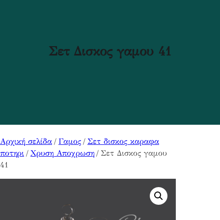
Σετ Δισκος γαμου 41
Αρχική σελίδα
/
Γαμος
/
Σετ δισκος καραφα
ποτηρι
/
Χρυση Αποχρωση
/ Σετ Δισκος γαμου
41