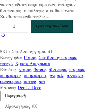
να σας εξυπηρετησουμε εαν υπαρχουν
διαθεσιμες οι επιλογες που θα κανετε.
Συνδυαστε ανθοστηλες…
Σ
Προσθήκη στο καλάθι
ε
τ
Δ
ι
SKU:
Σετ Δισκος γαμου 41
σ
Κατηγορία:
Γαμος
, 
Σετ δισκος καραφα
κ
ποτηρι
, 
Χρυση Αποχρωση
ο
Ετικέτες:
γαμος
, 
δισκος
, 
ιδιαιτερα
, 
καραφα
, 
ς
κουμπαρος
, 
κουμπαρου
, 
μινιμαλ
, 
μοντερνα
, 
γ
οικονομικα
, 
ποτηρι
, 
σετ
α
Μάρκες:
Denise Deco
μ
ο
Περιγραφή
υ
4
Αξιολογήσεις (0)