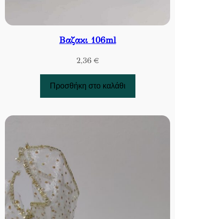
Βαζακι 106ml
2,36
€
Προσθήκη στο καλάθι