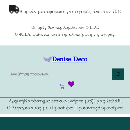
Μετάβαση
στο
Δωρεάν μεταφορικά για αγορές άνω τον 70€
περιεχόμενο
Οι τιμές δεν περιλαμβάνουν Φ.Π.Α..
Ο Φ.Π.Α. φαίνεται κατά την ολοκλήρωση της αγοράς.
Denise Deco
Α
ν
α
ζ
ή
Αρχική
Κατάστημα
Επικοινωνήστε μαζί μας
Καλάθι
τ
Ο λογαριασμός μου
Προσθήκη Προϊόντος
Δωροκάρτα
η
σ
η