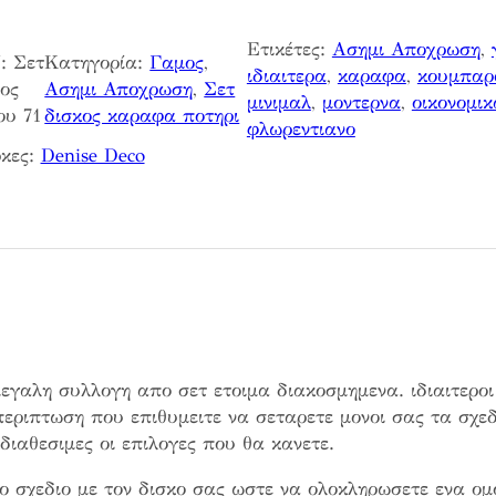
Ετικέτες:
Ασημι Αποχρωση
, 
:
Σετ
Κατηγορία:
Γαμος
, 
ιδιαιτερα
, 
καραφα
, 
κουμπαρ
ος
Ασημι Αποχρωση
, 
Σετ
μινιμαλ
, 
μοντερνα
, 
οικονομικ
ου 71
δισκος καραφα ποτηρι
φλωρεντιανο
κες:
Denise Deco
εγαλη συλλογη απο σετ ετοιμα διακοσμημενα. ιδιαιτεροι
περιπτωση που επιθυμειτε να σεταρετε μονοι σας τα σχεδ
ιαθεσιμες οι επιλογες που θα κανετε.
ο σχεδιο με τον δισκο σας ωστε να ολοκληρωσετε ενα ομ