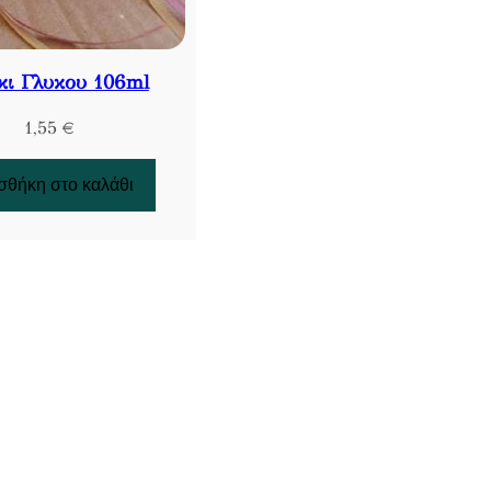
κι Γλυκου 106ml
1,55
€
θήκη στο καλάθι