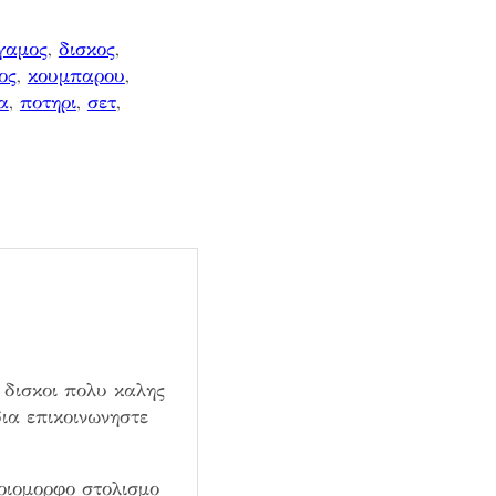
γαμος
, 
δισκος
, 
ος
, 
κουμπαρου
, 
α
, 
ποτηρι
, 
σετ
, 
 δισκοι πολυ καλης
ια επικοινωνηστε
οιομορφο στολισμο