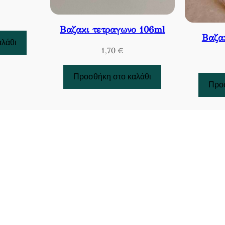
Βαζακι τετραγωνο 106ml
Βαζα
αλάθι
1,70
€
Προσθήκη στο καλάθι
Προσ