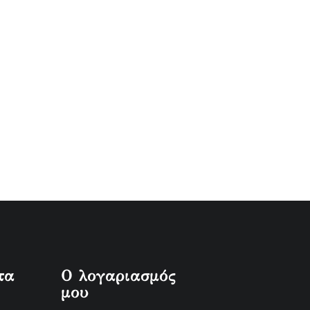
τα
Ο λογαριασμός
μου