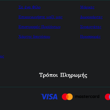
Σε ένα Φίλο
Μάρκες
Επικοινωνήστε μαζί μας
Δωροκάρτες
Επιστροφές Προϊόντων
Συνεργάτες
Χάρτης Ισοτόπου
Προσφορές
ος
Τρόποι Πληρωμής