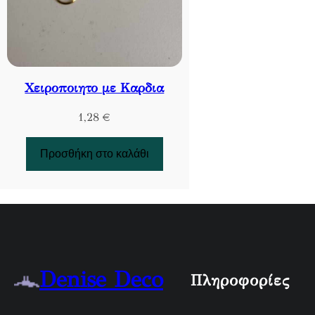
Χειροποιητο με Καρδια
1,28
€
Προσθήκη στο καλάθι
Denise Deco
Πληροφορίες