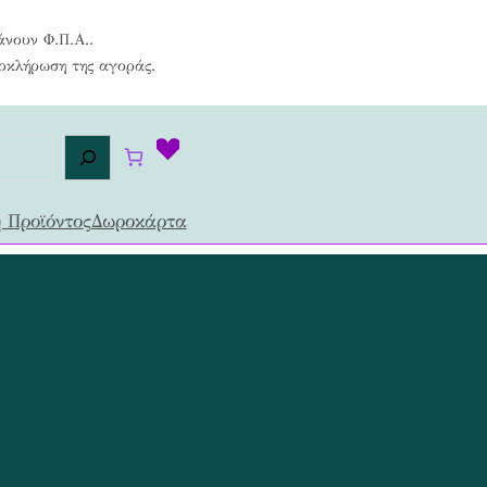
άνουν Φ.Π.Α..
λοκλήρωση της αγοράς.
 Προϊόντος
Δωροκάρτα