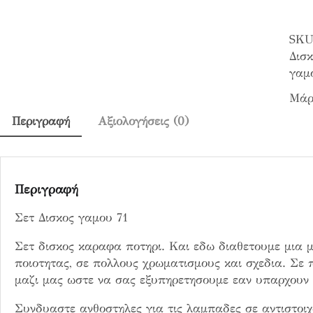
ι
σ
SKU
κ
Δισκ
ο
γαμ
ς
Μάρ
γ
α
Περιγραφή
Αξιολογήσεις (0)
μ
ο
υ
7
Περιγραφή
1
Σετ Δισκος γαμου 71
π
ο
Σετ δισκος καραφα ποτηρι. Και εδω διαθετουμε μια μ
σ
ποιοτητας, σε πολλους χρωματισμους και σχεδια. Σε 
ό
μαζι μας ωστε να σας εξυπηρετησουμε εαν υπαρχουν δ
τ
η
Συνδυαστε ανθοστηλες για τις λαμπαδες σε αντιστοιχ